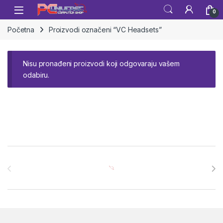
Skip to navigation
Skip to content
Open
0
Početna
Proizvodi označeni “VC Headsets”
Nisu pronađeni proizvodi koji odgovaraju vašem
odabiru.
Brands Carousel