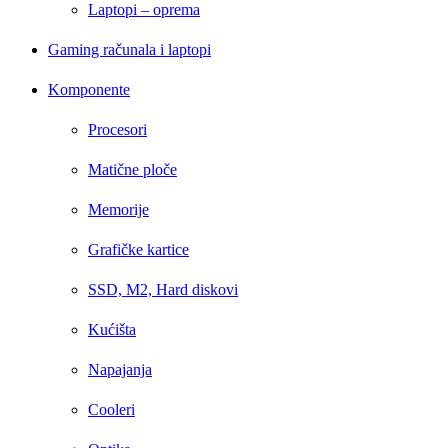
Laptopi – oprema
Gaming računala i laptopi
Komponente
Procesori
Matične ploče
Memorije
Grafičke kartice
SSD, M2, Hard diskovi
Kućišta
Napajanja
Cooleri