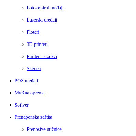
Fotokopirni uređaji
Laserski uređaji
Ploteri
3D printeri
Printer – dodaci
Skeneri
POS uređaji
Mrežna oprema
Softver
Prenaponska zaštita
Prenosive utičnice