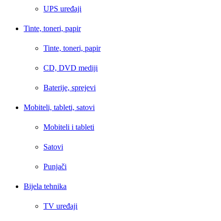
UPS uređaji
Tinte, toneri, papir
Tinte, toneri, papir
CD, DVD mediji
Baterije, sprejevi
Mobiteli, tableti, satovi
Mobiteli i tableti
Satovi
Punjači
Bijela tehnika
TV uređaji