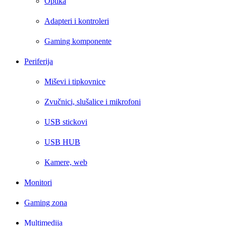
Optika
Adapteri i kontroleri
Gaming komponente
Periferija
Miševi i tipkovnice
Zvučnici, slušalice i mikrofoni
USB stickovi
USB HUB
Kamere, web
Monitori
Gaming zona
Multimedija