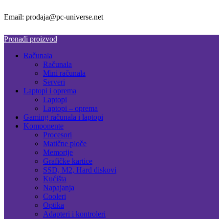
Email: prodaja@pc-universe.net
Pronađi proizvod
Računala
Računala
Mini računala
Serveri
Laptopi i oprema
Laptopi
Laptopi – oprema
Gaming računala i laptopi
Komponente
Procesori
Matične ploče
Memorije
Grafičke kartice
SSD, M2, Hard diskovi
Kućišta
Napajanja
Cooleri
Optika
Adapteri i kontroleri