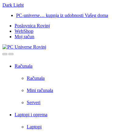
Dark
Light
Skip
Skip
PC-universe… kupnja iz udobnosti Vašeg doma
to
to
Poslovnica Rovinj
navigation
content
WebShop
Moj račun
Open
Close
Računala
Računala
Mini računala
Serveri
Laptopi i oprema
Laptopi