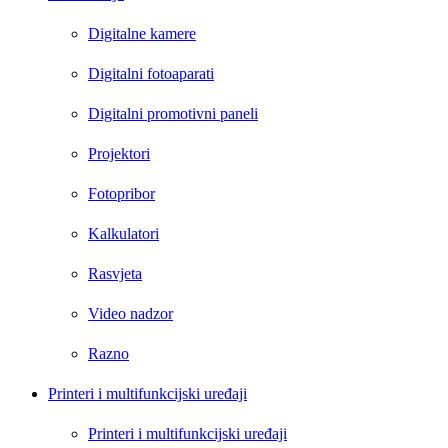
Digitalne kamere
Digitalni fotoaparati
Digitalni promotivni paneli
Projektori
Fotopribor
Kalkulatori
Rasvjeta
Video nadzor
Razno
Printeri i multifunkcijski uređaji
Printeri i multifunkcijski uređaji