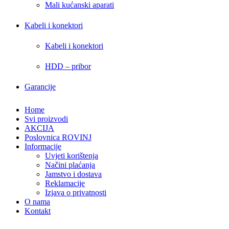
Mali kućanski aparati
Kabeli i konektori
Kabeli i konektori
HDD – pribor
Garancije
Home
Svi proizvodi
AKCIJA
Poslovnica ROVINJ
Informacije
Uvjeti korištenja
Načini plaćanja
Jamstvo i dostava
Reklamacije
Izjava o privatnosti
O nama
Kontakt