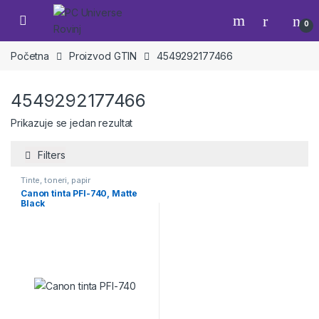
Skip to navigation
Skip to content
Open
0
Početna
Proizvod GTIN
4549292177466
4549292177466
Prikazuje se jedan rezultat
Filters
Tinte, toneri, papir
Canon tinta PFI-740, Matte
Black