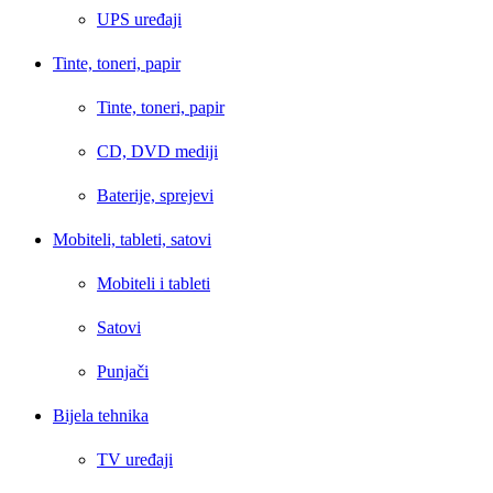
UPS uređaji
Tinte, toneri, papir
Tinte, toneri, papir
CD, DVD mediji
Baterije, sprejevi
Mobiteli, tableti, satovi
Mobiteli i tableti
Satovi
Punjači
Bijela tehnika
TV uređaji