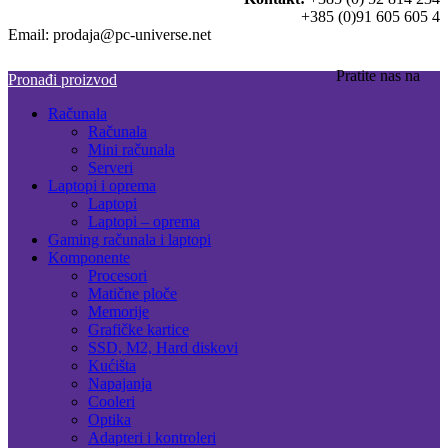
+385 (0)91 605 605 4
Email: prodaja@pc-universe.net
Pratite nas na
Pronađi proizvod
Računala
Računala
Mini računala
Serveri
Laptopi i oprema
Laptopi
Laptopi – oprema
Gaming računala i laptopi
Komponente
Procesori
Matične ploče
Memorije
Grafičke kartice
SSD, M2, Hard diskovi
Kućišta
Napajanja
Cooleri
Optika
Adapteri i kontroleri