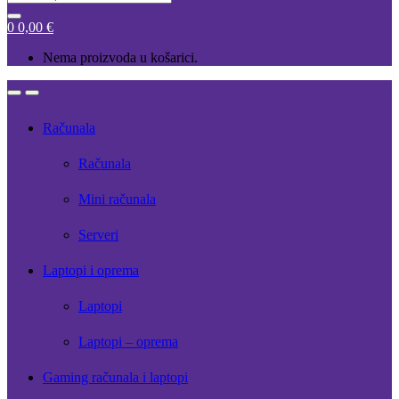
for:
0
0,00
€
Nema proizvoda u košarici.
Open
Close
Računala
Računala
Mini računala
Serveri
Laptopi i oprema
Laptopi
Laptopi – oprema
Gaming računala i laptopi