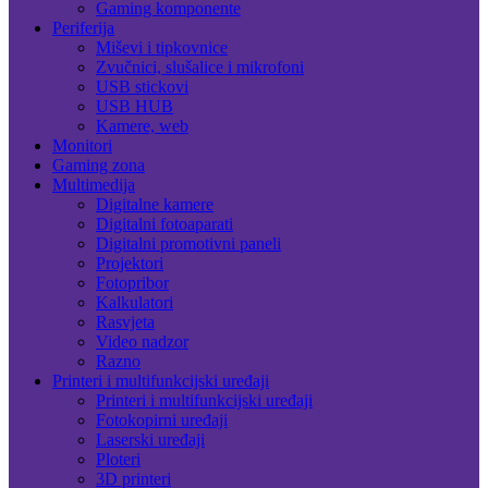
Gaming komponente
Periferija
Miševi i tipkovnice
Zvučnici, slušalice i mikrofoni
USB stickovi
USB HUB
Kamere, web
Monitori
Gaming zona
Multimedija
Digitalne kamere
Digitalni fotoaparati
Digitalni promotivni paneli
Projektori
Fotopribor
Kalkulatori
Rasvjeta
Video nadzor
Razno
Printeri i multifunkcijski uređaji
Printeri i multifunkcijski uređaji
Fotokopirni uređaji
Laserski uređaji
Ploteri
3D printeri