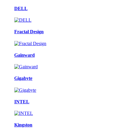
DELL
Fractal Design
Gainward
Gigabyte
INTEL
Kingston