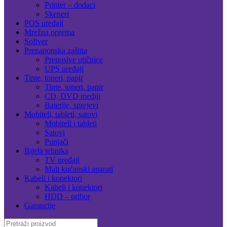
Printer – dodaci
Skeneri
POS uređaji
Mrežna oprema
Softver
Prenaponska zaštita
Prenosive utičnice
UPS uređaji
Tinte, toneri, papir
Tinte, toneri, papir
CD, DVD mediji
Baterije, sprejevi
Mobiteli, tableti, satovi
Mobiteli i tableti
Satovi
Punjači
Bijela tehnika
TV uređaji
Mali kućanski aparati
Kabeli i konektori
Kabeli i konektori
HDD – pribor
Garancije
Search