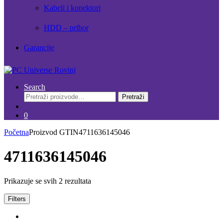
Kabeli i konektori
HDD – pribor
Garancije
Search
Pretraži:
Pretraži
0
Početna
Proizvod GTIN
4711636145046
4711636145046
Prikazuje se svih 2 rezultata
Filters