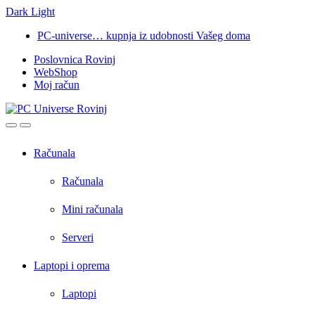
Dark
Light
Skip
Skip
PC-universe… kupnja iz udobnosti Vašeg doma
to
to
Poslovnica Rovinj
navigation
content
WebShop
Moj račun
Open
Close
Računala
Računala
Mini računala
Serveri
Laptopi i oprema
Laptopi