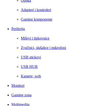
Optika
Adapteri i kontroleri
Gaming komponente
Periferija
Miševi i tipkovnice
Zvučnici, slušalice i mikrofoni
USB stickovi
USB HUB
Kamere, web
Monitori
Gaming zona
Multimedija