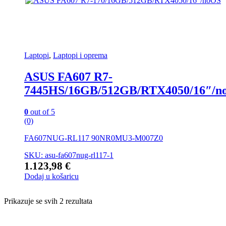
Laptopi
,
Laptopi i oprema
ASUS FA607 R7-
7445HS/16GB/512GB/RTX4050/16″/n
0
out of 5
(0)
FA607NUG-RL117 90NR0MU3-M007Z0
SKU: asu-fa607nug-rl117-1
1.123,98
€
Dodaj u košaricu
Prikazuje se svih 2 rezultata