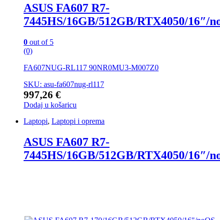
ASUS FA607 R7-
7445HS/16GB/512GB/RTX4050/16″/n
0
out of 5
(0)
FA607NUG-RL117 90NR0MU3-M007Z0
SKU: asu-fa607nug-rl117
997,26
€
Dodaj u košaricu
Laptopi
,
Laptopi i oprema
ASUS FA607 R7-
7445HS/16GB/512GB/RTX4050/16″/n