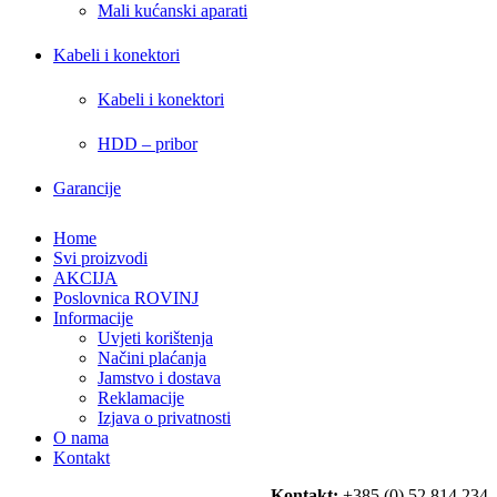
Mali kućanski aparati
Kabeli i konektori
Kabeli i konektori
HDD – pribor
Garancije
Home
Svi proizvodi
AKCIJA
Poslovnica ROVINJ
Informacije
Uvjeti korištenja
Načini plaćanja
Jamstvo i dostava
Reklamacije
Izjava o privatnosti
O nama
Kontakt
Kontakt:
+385 (0) 52 814 234