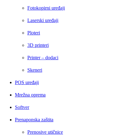
Fotokopirni uređaji
Laserski uređaji
Ploteri
3D printeri
Printer – dodaci
Skeneri
POS uređaji
Mrežna oprema
Softver
Prenaponska zaštita
Prenosive utičnice