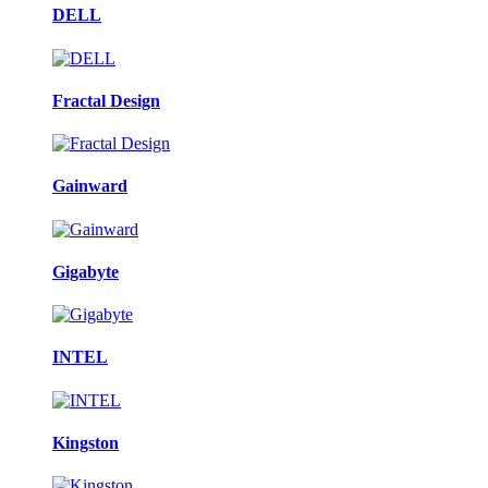
DELL
Fractal Design
Gainward
Gigabyte
INTEL
Kingston