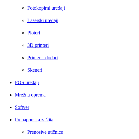
Fotokopirni uređaji
Laserski uređaji
Ploteri
3D printeri
Printer – dodaci
Skeneri
POS uređaji
Mrežna oprema
Softver
Prenaponska zaštita
Prenosive utičnice