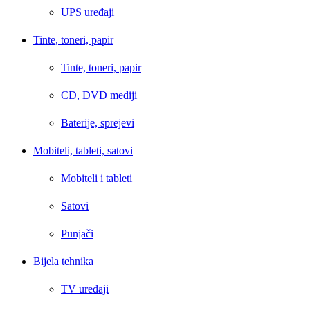
UPS uređaji
Tinte, toneri, papir
Tinte, toneri, papir
CD, DVD mediji
Baterije, sprejevi
Mobiteli, tableti, satovi
Mobiteli i tableti
Satovi
Punjači
Bijela tehnika
TV uređaji