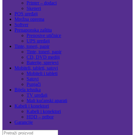
Printer – dodaci
Skeneri
POS uređaji
Mrežna oprema
Softver
Prenaponska zaštita
Prenosive utičnice
UPS uređaji
Tinte, toneri, papir
Tinte, toneri, papir
CD, DVD mediji
Baterije, sprejevi
Mobiteli, tableti, satovi
Mobiteli i tableti
Satovi
Punjači
Bijela tehnika
TV uređaji
Mali kućanski aparati
Kabeli i konektori
Kabeli i konektori
HDD – pribor
Garancije
Search