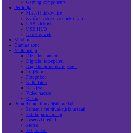
Gaming komponente
Periferija
Miševi i tipkovnice
Zvučnici, slušalice i mikrofoni
USB stickovi
USB HUB
Kamere, web
Monitori
Gaming zona
Multimedija
Digitalne kamere
Digitalni fotoaparati
Digitalni promotivni paneli
Projektori
Fotopribor
Kalkulatori
Rasvjeta
Video nadzor
Razno
Printeri i multifunkcijski uređaji
Printeri i multifunkcijski uređaji
Fotokopirni uređaji
Laserski uređaji
Ploteri
3D printeri