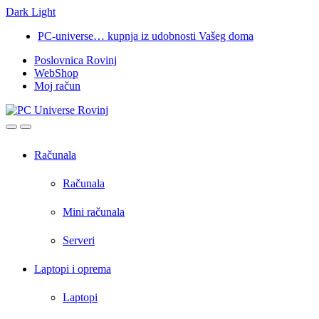
Dark
Light
Skip
Skip
PC-universe… kupnja iz udobnosti Vašeg doma
to
to
Poslovnica Rovinj
navigation
content
WebShop
Moj račun
Open
Close
Računala
Računala
Mini računala
Serveri
Laptopi i oprema
Laptopi