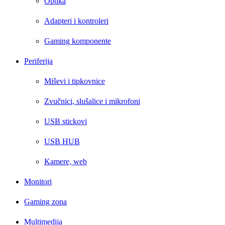
Optika
Adapteri i kontroleri
Gaming komponente
Periferija
Miševi i tipkovnice
Zvučnici, slušalice i mikrofoni
USB stickovi
USB HUB
Kamere, web
Monitori
Gaming zona
Multimedija