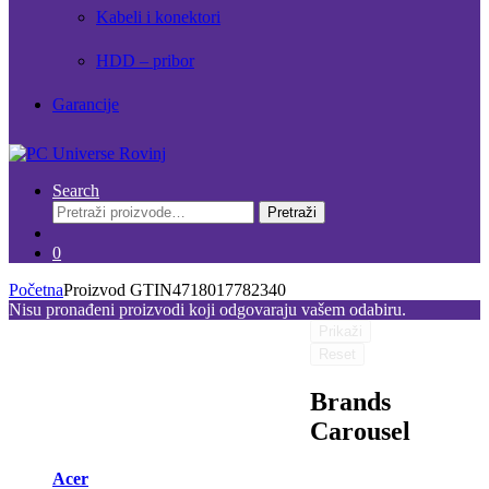
Kabeli i konektori
HDD – pribor
Garancije
Search
Pretraži:
Pretraži
0
Početna
Proizvod GTIN
4718017782340
Nisu pronađeni proizvodi koji odgovaraju vašem odabiru.
Prikaži
Reset
Brands
Carousel
Acer