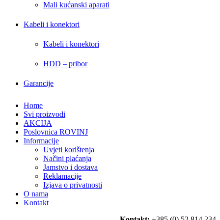
Mali kućanski aparati
Kabeli i konektori
Kabeli i konektori
HDD – pribor
Garancije
Home
Svi proizvodi
AKCIJA
Poslovnica ROVINJ
Informacije
Uvjeti korištenja
Načini plaćanja
Jamstvo i dostava
Reklamacije
Izjava o privatnosti
O nama
Kontakt
Kontakt:
+385 (0) 52 814 234