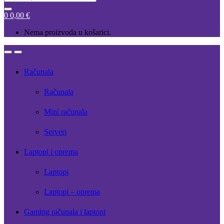
for:
0
0,00
€
Nema proizvoda u košarici.
Open
Close
Računala
Računala
Mini računala
Serveri
Laptopi i oprema
Laptopi
Laptopi – oprema
Gaming računala i laptopi