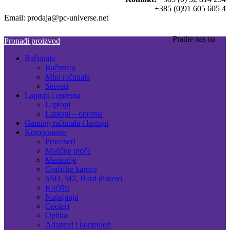
+385 (0)91 605 605 4
Email: prodaja@pc-universe.net
Pratite nas na
Pronađi proizvod
Računala
Računala
Mini računala
Serveri
Laptopi i oprema
Laptopi
Laptopi – oprema
Gaming računala i laptopi
Komponente
Procesori
Matične ploče
Memorije
Grafičke kartice
SSD, M2, Hard diskovi
Kućišta
Napajanja
Cooleri
Optika
Adapteri i kontroleri