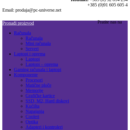
+385 (0)91 605 605 4
Email: prodaja@pc-universe.net
Pratite nas na
Pronađi proizvod
Računala
Računala
Mini računala
Serveri
Laptopi i oprema
Laptopi
Laptopi – oprema
Gaming računala i laptopi
Komponente
Procesori
Matične ploče
Memorije
Grafičke kartice
SSD, M2, Hard diskovi
Kućišta
Napajanja
Cooleri
Optika
Adapteri i kontroleri