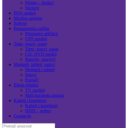
Printer – dodaci
Skeneri
POS uređaji
Mrežna oprema
Softver
Prenaponska zaštita
Prenosive utičnice
UPS uređaji
Tinte, toneri, papir
Tinte, toneri, papir
CD, DVD mediji
Baterije, sprejevi
Mobiteli, tableti, satovi
Mobiteli i tableti
Satovi
Punjači
Bijela tehnika
TV uređaji
Mali kućanski aparati
Kabeli i konektori
Kabeli i konektori
HDD – pribor
Garancije
Search