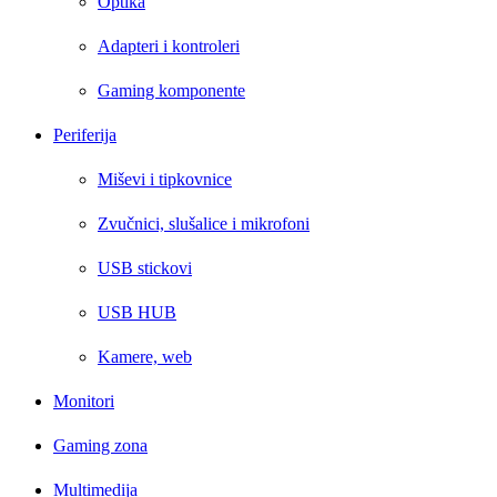
Optika
Adapteri i kontroleri
Gaming komponente
Periferija
Miševi i tipkovnice
Zvučnici, slušalice i mikrofoni
USB stickovi
USB HUB
Kamere, web
Monitori
Gaming zona
Multimedija