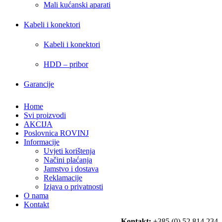
Mali kućanski aparati
Kabeli i konektori
Kabeli i konektori
HDD – pribor
Garancije
Home
Svi proizvodi
AKCIJA
Poslovnica ROVINJ
Informacije
Uvjeti korištenja
Načini plaćanja
Jamstvo i dostava
Reklamacije
Izjava o privatnosti
O nama
Kontakt
Kontakt:
+385 (0) 52 814 234