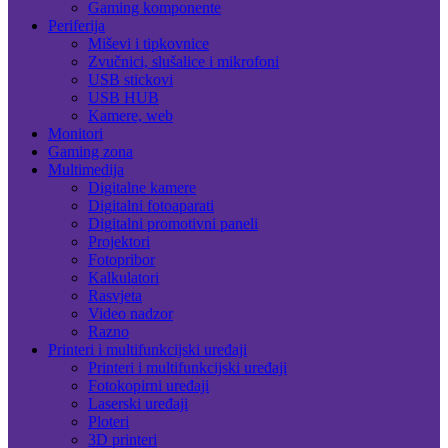
Gaming komponente
Periferija
Miševi i tipkovnice
Zvučnici, slušalice i mikrofoni
USB stickovi
USB HUB
Kamere, web
Monitori
Gaming zona
Multimedija
Digitalne kamere
Digitalni fotoaparati
Digitalni promotivni paneli
Projektori
Fotopribor
Kalkulatori
Rasvjeta
Video nadzor
Razno
Printeri i multifunkcijski uređaji
Printeri i multifunkcijski uređaji
Fotokopirni uređaji
Laserski uređaji
Ploteri
3D printeri