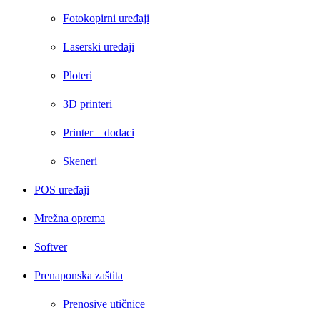
Fotokopirni uređaji
Laserski uređaji
Ploteri
3D printeri
Printer – dodaci
Skeneri
POS uređaji
Mrežna oprema
Softver
Prenaponska zaštita
Prenosive utičnice