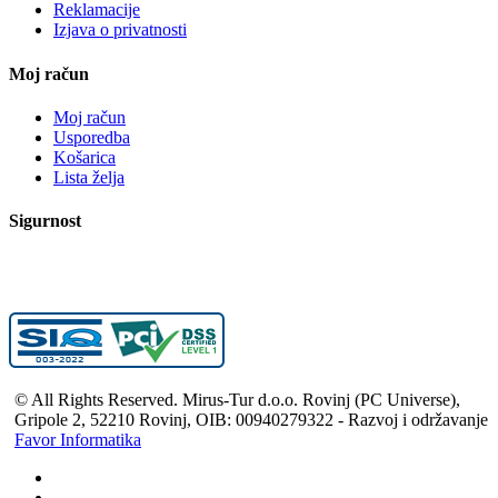
Reklamacije
Izjava o privatnosti
Moj račun
Moj račun
Usporedba
Košarica
Lista želja
Sigurnost
© All Rights Reserved. Mirus-Tur d.o.o. Rovinj (PC Universe),
Gripole 2, 52210 Rovinj, OIB: 00940279322 - Razvoj i održavanje
Favor Informatika