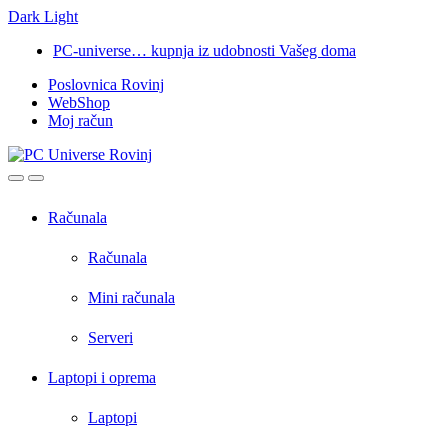
Dark
Light
Skip
Skip
PC-universe… kupnja iz udobnosti Vašeg doma
to
to
Poslovnica Rovinj
navigation
content
WebShop
Moj račun
Open
Close
Računala
Računala
Mini računala
Serveri
Laptopi i oprema
Laptopi