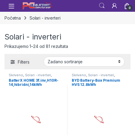
Skip to navigation
Skip to content
Open
0
Početna
Solari - inverteri
Solari - inverteri
Prikazujemo 1–24 od 81 rezultata
Filters
Skriveno
,
Solari - inverteri
,
Skriveno
,
Solari - inverteri
,
Solarni paneli
Solarni paneli
BatterX HOME 3f.inv,H10R-
BYD Battery-Box Premium
14,hibridni,14kWh
HVS 12.8kWh