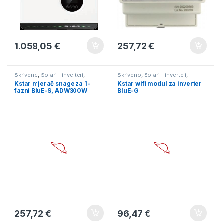
1.059,05
€
257,72
€
Skriveno
,
Solari - inverteri
,
Skriveno
,
Solari - inverteri
,
Solarni paneli
Solarni paneli
Kstar mjerač snage za 1-
Kstar wifi modul za inverter
fazni BluE-S, ADW300W
BluE-G
257,72
€
96,47
€