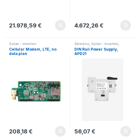
21.978,59
€
4.672,26
€
Solari - inverteri
Skriveno
,
Solari - inverteri
,
Solarni paneli
Cellular Modem, LTE, no
DIN Rail Power Supply,
data plan
APD21
208,18
€
56,07
€