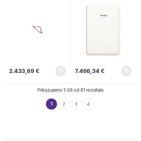
2.433,69
€
7.466,34
€
Prikazujemo 1–24 od 81 rezultata
1
2
3
4