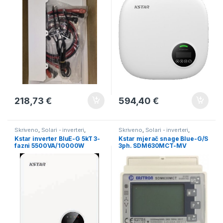
218,73
€
594,40
€
Skriveno
,
Solari - inverteri
,
Skriveno
,
Solari - inverteri
,
Solarni paneli
Solarni paneli
Kstar inverter BluE-G 5kT 3-
Kstar mjerač snage Blue-G/S
fazni 5500VA/10000W
3ph. SDM630MCT-MV