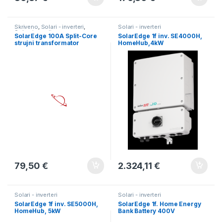
Skriveno
,
Solari - inverteri
,
Solari - inverteri
Solarni paneli
SolarEdge 100A Split-Core
SolarEdge 1f inv. SE4000H,
strujni transformator
HomeHub,4kW
79,50
€
2.324,11
€
Solari - inverteri
Solari - inverteri
SolarEdge 1f inv. SE5000H,
SolarEdge 1f. Home Energy
HomeHub, 5kW
Bank Battery 400V