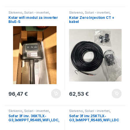
Skriveno
,
Solari - inverteri
,
Skriveno
,
Solari - inverteri
,
Solarni paneli
Solarni paneli
Kstar wifi modul za inverter
Kstar Zero Injection CT +
BluE-S
kabel
96,47
€
62,53
€
Skriveno
,
Solari - inverteri
,
Skriveno
,
Solari - inverteri
,
Solarni paneli
Solarni paneli
Sofar 3f inv. 36KTLX-
Sofar 3f inv.25KTLX-
G3,3xMPPT,RS485,WiFi,LDC,
G3,3xMPPT,RS485,WiFi,LDC
36kW
25kW