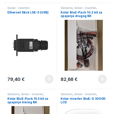
Solari - inverteri
Skriveno
,
Solari - inverteri
,
Solarni paneli
Ethernet Stick LSE-3 (USB)
Kstar BluE-Pack 10.2 kit za
spajanje drugog BK
79,40
€
82,68
€
Skriveno
,
Solari - inverteri
,
Skriveno
,
Solari - inverteri
,
Solarni paneli
Solarni paneli
Kstar BluE-Pack 15.3 kit za
Kstar inverter BluE-G 3000D
spajanje trećeg BK
LCD