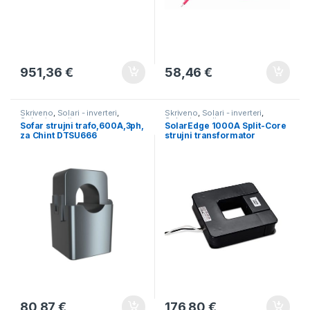
951,36
€
58,46
€
Skriveno
,
Solari - inverteri
,
Skriveno
,
Solari - inverteri
,
Solarni paneli
Solarni paneli
Sofar strujni trafo,600A,3ph,
SolarEdge 1000A Split-Core
za Chint DTSU666
strujni transformator
80,87
€
176,80
€