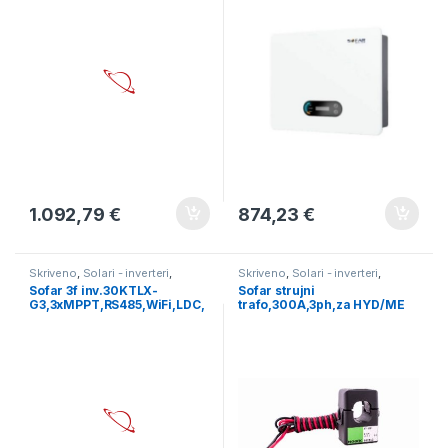
1.092,79
€
874,23
€
Skriveno
,
Solari - inverteri
,
Skriveno
,
Solari - inverteri
,
Solarni paneli
Solarni paneli
Sofar 3f inv.30KTLX-
Sofar strujni
G3,3xMPPT,RS485,WiFi,LDC,
trafo,300A,3ph,za HYD/ME
30kW
inv.