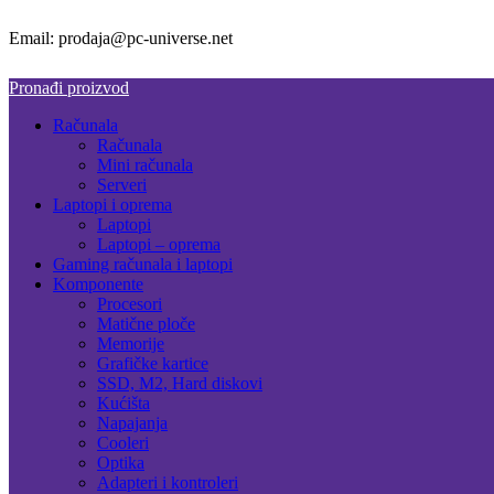
Email: prodaja@pc-universe.net
Pronađi proizvod
Računala
Računala
Mini računala
Serveri
Laptopi i oprema
Laptopi
Laptopi – oprema
Gaming računala i laptopi
Komponente
Procesori
Matične ploče
Memorije
Grafičke kartice
SSD, M2, Hard diskovi
Kućišta
Napajanja
Cooleri
Optika
Adapteri i kontroleri