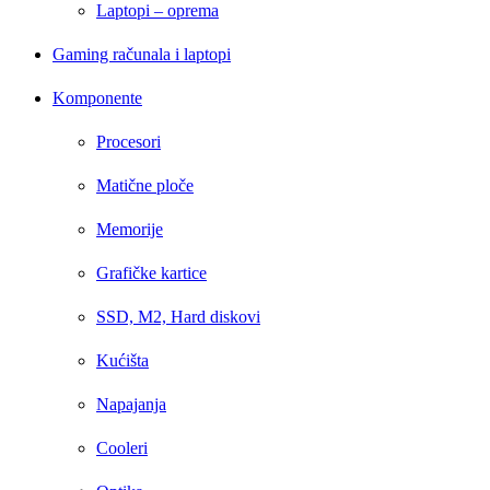
Laptopi – oprema
Gaming računala i laptopi
Komponente
Procesori
Matične ploče
Memorije
Grafičke kartice
SSD, M2, Hard diskovi
Kućišta
Napajanja
Cooleri