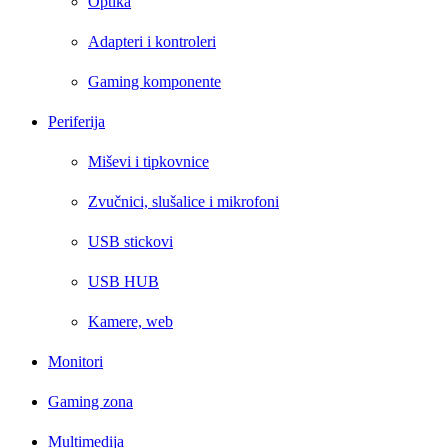
Optika
Adapteri i kontroleri
Gaming komponente
Periferija
Miševi i tipkovnice
Zvučnici, slušalice i mikrofoni
USB stickovi
USB HUB
Kamere, web
Monitori
Gaming zona
Multimedija