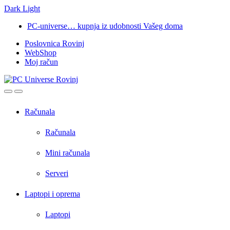
Dark
Light
Skip
Skip
PC-universe… kupnja iz udobnosti Vašeg doma
to
to
Poslovnica Rovinj
navigation
content
WebShop
Moj račun
Open
Close
Računala
Računala
Mini računala
Serveri
Laptopi i oprema
Laptopi