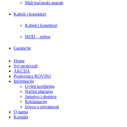
Mali kućanski aparati
Kabeli i konektori
Kabeli i konektori
HDD – pribor
Garancije
Home
Svi proizvodi
AKCIJA
Poslovnica ROVINJ
Informacije
Uvjeti korištenja
Načini plaćanja
Jamstvo i dostava
Reklamacije
Izjava o privatnosti
O nama
Kontakt