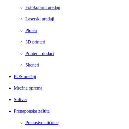
Fotokopirni uređaji
Laserski uređaji
Ploteri
3D printeri
Printer – dodaci
Skeneri
POS uređaji
Mrežna oprema
Softver
Prenaponska zaštita
Prenosive utičnice