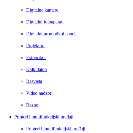
Digitalne kamere
Digitalni fotoaparati
Digitalni promotivni paneli
Projektori
Fotopribor
Kalkulatori
Rasvjeta
Video nadzor
Razno
Printeri i multifunkcijski uređaji
Printeri i multifunkcijski uređaji