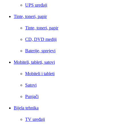
UPS uređaji
Tinte, toneri, papir
Tinte, toneri, papir
CD, DVD mediji
Baterije, sprejevi
Mobiteli, tableti, satovi
Mobiteli i tableti
Satovi
Punjači
Bijela tehnika
TV uređaji