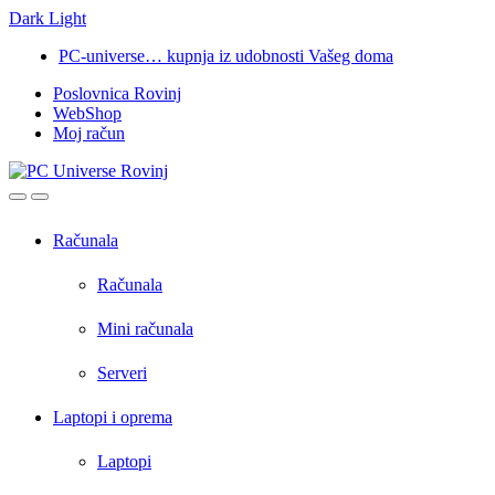
Dark
Light
Skip
Skip
PC-universe… kupnja iz udobnosti Vašeg doma
to
to
Poslovnica Rovinj
navigation
content
WebShop
Moj račun
Open
Close
Računala
Računala
Mini računala
Serveri
Laptopi i oprema
Laptopi