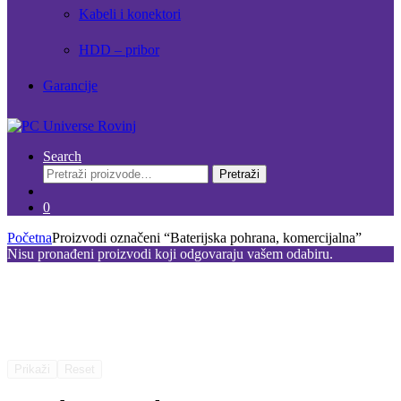
Kabeli i konektori
HDD – pribor
Garancije
Search
Pretraži:
Pretraži
0
Početna
Proizvodi označeni “Baterijska pohrana, komercijalna”
Nisu pronađeni proizvodi koji odgovaraju vašem odabiru.
Prikaži
Reset