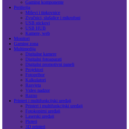
Gaming komponente
Periferija
Miševi i tipkovnice
Zvučnici, slušalice i mikrofoni
USB stickovi
USB HUB
Kamere, web
Monitori
Gaming zona
Multimedija
Digitalne kamere
Digitalni fotoaparati
Digitalni promotivni paneli
Projektori
Fotopribor
Kalkulatori
Rasvjeta
Video nadzor
Razno
Printeri i multifunkcijski uređaji
Printeri i multifunkcijski uređaji
Fotokopirni uređaji
Laserski uređaji
Ploteri
3D printeri