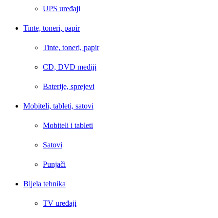
UPS uređaji
Tinte, toneri, papir
Tinte, toneri, papir
CD, DVD mediji
Baterije, sprejevi
Mobiteli, tableti, satovi
Mobiteli i tableti
Satovi
Punjači
Bijela tehnika
TV uređaji