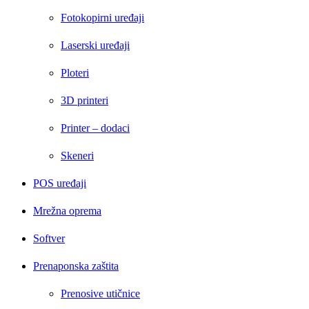
Fotokopirni uređaji
Laserski uređaji
Ploteri
3D printeri
Printer – dodaci
Skeneri
POS uređaji
Mrežna oprema
Softver
Prenaponska zaštita
Prenosive utičnice