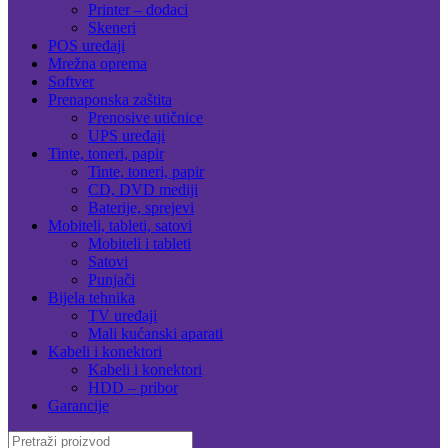
Printer – dodaci
Skeneri
POS uređaji
Mrežna oprema
Softver
Prenaponska zaštita
Prenosive utičnice
UPS uređaji
Tinte, toneri, papir
Tinte, toneri, papir
CD, DVD mediji
Baterije, sprejevi
Mobiteli, tableti, satovi
Mobiteli i tableti
Satovi
Punjači
Bijela tehnika
TV uređaji
Mali kućanski aparati
Kabeli i konektori
Kabeli i konektori
HDD – pribor
Garancije
Search