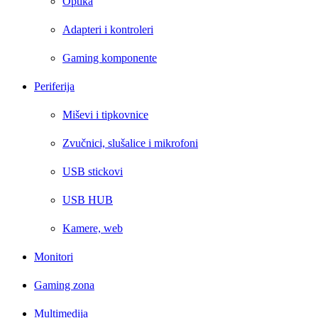
Optika
Adapteri i kontroleri
Gaming komponente
Periferija
Miševi i tipkovnice
Zvučnici, slušalice i mikrofoni
USB stickovi
USB HUB
Kamere, web
Monitori
Gaming zona
Multimedija