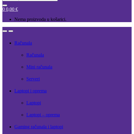
for:
0
0,00
€
Nema proizvoda u košarici.
Open
Close
Računala
Računala
Mini računala
Serveri
Laptopi i oprema
Laptopi
Laptopi – oprema
Gaming računala i laptopi