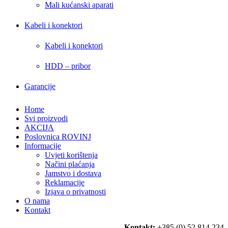
Mali kućanski aparati
Kabeli i konektori
Kabeli i konektori
HDD – pribor
Garancije
Home
Svi proizvodi
AKCIJA
Poslovnica ROVINJ
Informacije
Uvjeti korištenja
Načini plaćanja
Jamstvo i dostava
Reklamacije
Izjava o privatnosti
O nama
Kontakt
Kontakt:
+385 (0) 52 814 234