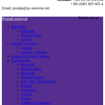
+385 (0)91 605 605 4
Email: prodaja@pc-universe.net
Pratite nas na
Pronađi proizvod
Računala
Računala
Mini računala
Serveri
Laptopi i oprema
Laptopi
Laptopi – oprema
Gaming računala i laptopi
Komponente
Procesori
Matične ploče
Memorije
Grafičke kartice
SSD, M2, Hard diskovi
Kućišta
Napajanja
Cooleri
Optika
Adapteri i kontroleri