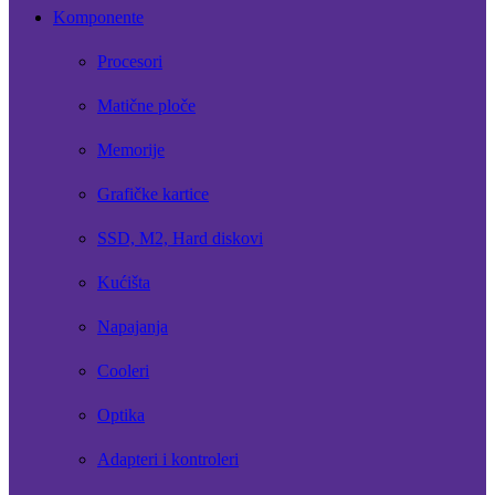
Komponente
Procesori
Matične ploče
Memorije
Grafičke kartice
SSD, M2, Hard diskovi
Kućišta
Napajanja
Cooleri
Optika
Adapteri i kontroleri