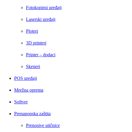
Fotokopirni uređaji
Laserski uređaji
Ploteri
3D printeri
Printer – dodaci
Skeneri
POS uređaji
Mrežna oprema
Softver
Prenaponska zaštita
Prenosive utičnice