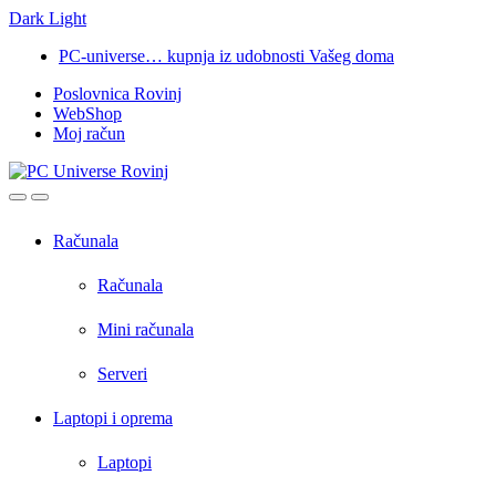
Dark
Light
Skip
Skip
PC-universe… kupnja iz udobnosti Vašeg doma
to
to
Poslovnica Rovinj
navigation
content
WebShop
Moj račun
Open
Close
Računala
Računala
Mini računala
Serveri
Laptopi i oprema
Laptopi