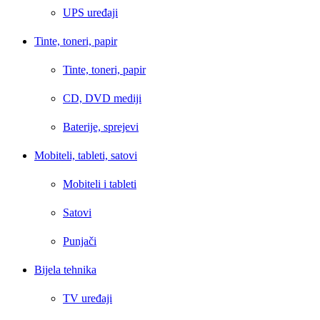
UPS uređaji
Tinte, toneri, papir
Tinte, toneri, papir
CD, DVD mediji
Baterije, sprejevi
Mobiteli, tableti, satovi
Mobiteli i tableti
Satovi
Punjači
Bijela tehnika
TV uređaji