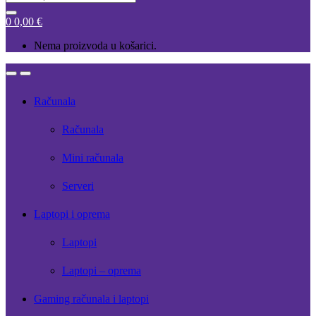
for:
0
0,00
€
Nema proizvoda u košarici.
Open
Close
Računala
Računala
Mini računala
Serveri
Laptopi i oprema
Laptopi
Laptopi – oprema
Gaming računala i laptopi