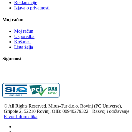
Reklamacije
Izjava o privatnosti
Moj račun
Moj račun
Usporedba
Košarica
Lista želja
Sigurnost
© All Rights Reserved. Mirus-Tur d.o.o. Rovinj (PC Universe),
Gripole 2, 52210 Rovinj, OIB: 00940279322 - Razvoj i održavanje
Favor Informatika