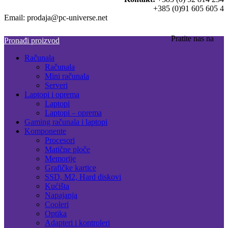
+385 (0)91 605 605 4
Email: prodaja@pc-universe.net
Pratite nas na
Pronađi proizvod
Računala
Računala
Mini računala
Serveri
Laptopi i oprema
Laptopi
Laptopi – oprema
Gaming računala i laptopi
Komponente
Procesori
Matične ploče
Memorije
Grafičke kartice
SSD, M2, Hard diskovi
Kućišta
Napajanja
Cooleri
Optika
Adapteri i kontroleri