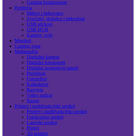
Gaming komponente
Periferija
Miševi i tipkovnice
Zvučnici, slušalice i mikrofoni
USB stickovi
USB HUB
Kamere, web
Monitori
Gaming zona
Multimedija
Digitalne kamere
Digitalni fotoaparati
Digitalni promotivni paneli
Projektori
Fotopribor
Kalkulatori
Rasvjeta
Video nadzor
Razno
Printeri i multifunkcijski uređaji
Printeri i multifunkcijski uređaji
Fotokopirni uređaji
Laserski uređaji
Ploteri
3D printeri