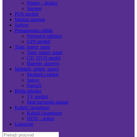
Printer – dodaci
Skeneri
POS uređaji
Mrežna oprema
Softver
Prenaponska zaštita
Prenosive utičnice
UPS uređaji
Tinte, toneri, papir
Tinte, toneri, papir
CD, DVD mediji
Baterije, sprejevi
Mobiteli, tableti, satovi
Mobiteli i tableti
Satovi
Punjači
Bijela tehnika
TV uređaji
Mali kućanski aparati
Kabeli i konektori
Kabeli i konektori
HDD – pribor
Garancije
Search