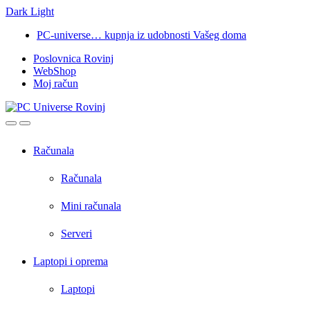
Dark
Light
Skip
Skip
PC-universe… kupnja iz udobnosti Vašeg doma
to
to
Poslovnica Rovinj
navigation
content
WebShop
Moj račun
Open
Close
Računala
Računala
Mini računala
Serveri
Laptopi i oprema
Laptopi