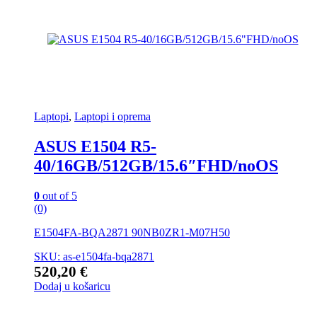
Laptopi
,
Laptopi i oprema
ASUS E1504 R5-
40/16GB/512GB/15.6″FHD/noOS
0
out of 5
(0)
E1504FA-BQA2871 90NB0ZR1-M07H50
SKU: as-e1504fa-bqa2871
520,20
€
Dodaj u košaricu