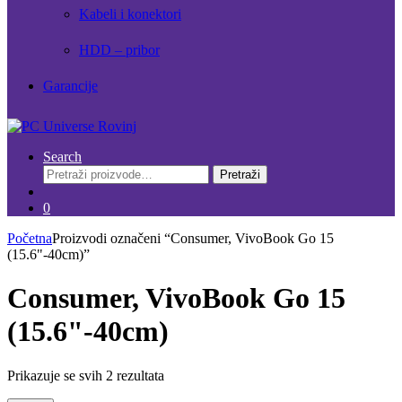
Kabeli i konektori
HDD – pribor
Garancije
Search
Pretraži:
Pretraži
0
Početna
Proizvodi označeni “Consumer, VivoBook Go 15
(15.6"-40cm)”
Consumer, VivoBook Go 15
(15.6"-40cm)
Prikazuje se svih 2 rezultata