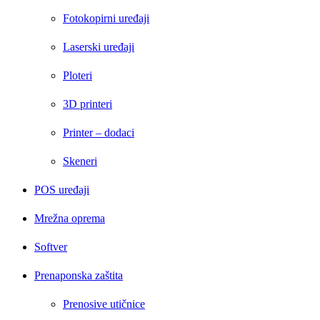
Fotokopirni uređaji
Laserski uređaji
Ploteri
3D printeri
Printer – dodaci
Skeneri
POS uređaji
Mrežna oprema
Softver
Prenaponska zaštita
Prenosive utičnice