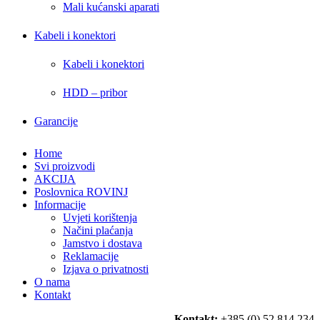
Mali kućanski aparati
Kabeli i konektori
Kabeli i konektori
HDD – pribor
Garancije
Home
Svi proizvodi
AKCIJA
Poslovnica ROVINJ
Informacije
Uvjeti korištenja
Načini plaćanja
Jamstvo i dostava
Reklamacije
Izjava o privatnosti
O nama
Kontakt
Kontakt:
+385 (0) 52 814 234