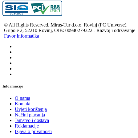
© All Rights Reserved. Mirus-Tur d.o.o. Rovinj (PC Universe),
Gripole 2, 52210 Rovinj, OIB: 00940279322 - Razvoj i održavanje
Favor Informatika
Informacije
O nama
Kontakt
Uvjeti korištenja
Načini plaćanja
Jamstvo i dostava
Reklamacije
Izjava o privatnosti