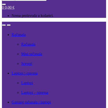
for:
0
0,00
€
Nema proizvoda u košarici.
Open
Close
Računala
Računala
Mini računala
Serveri
Laptopi i oprema
Laptopi
Laptopi – oprema
Gaming računala i laptopi