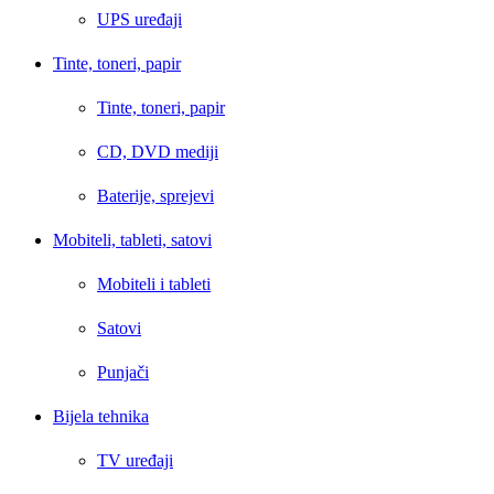
UPS uređaji
Tinte, toneri, papir
Tinte, toneri, papir
CD, DVD mediji
Baterije, sprejevi
Mobiteli, tableti, satovi
Mobiteli i tableti
Satovi
Punjači
Bijela tehnika
TV uređaji