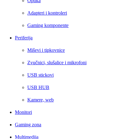
Optika
Adapteri i kontroleri
Gaming komponente
Periferija
Miševi i tipkovnice
Zvučnici, slušalice i mikrofoni
USB stickovi
USB HUB
Kamere, web
Monitori
Gaming zona
Multimedija