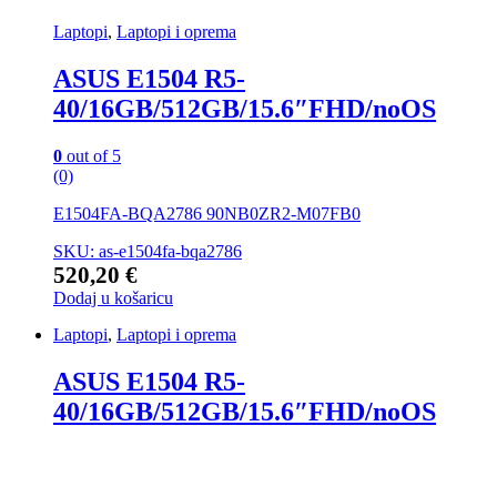
Laptopi
,
Laptopi i oprema
ASUS E1504 R5-
40/16GB/512GB/15.6″FHD/noOS
0
out of 5
(0)
E1504FA-BQA2786 90NB0ZR2-M07FB0
SKU: as-e1504fa-bqa2786
520,20
€
Dodaj u košaricu
Laptopi
,
Laptopi i oprema
ASUS E1504 R5-
40/16GB/512GB/15.6″FHD/noOS