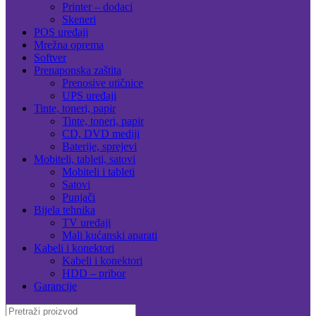
Printer – dodaci
Skeneri
POS uređaji
Mrežna oprema
Softver
Prenaponska zaštita
Prenosive utičnice
UPS uređaji
Tinte, toneri, papir
Tinte, toneri, papir
CD, DVD mediji
Baterije, sprejevi
Mobiteli, tableti, satovi
Mobiteli i tableti
Satovi
Punjači
Bijela tehnika
TV uređaji
Mali kućanski aparati
Kabeli i konektori
Kabeli i konektori
HDD – pribor
Garancije
Search