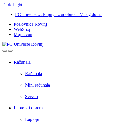
Dark
Light
Skip
Skip
PC-universe… kupnja iz udobnosti Vašeg doma
to
to
Poslovnica Rovinj
navigation
content
WebShop
Moj račun
Open
Close
Računala
Računala
Mini računala
Serveri
Laptopi i oprema
Laptopi