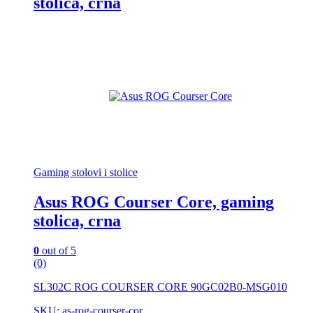
stolica, crna
Gaming stolovi i stolice
Asus ROG Courser Core, gaming
stolica, crna
0
out of 5
(0)
SL302C ROG COURSER CORE 90GC02B0-MSG010
SKU: as-rog-courser-cor