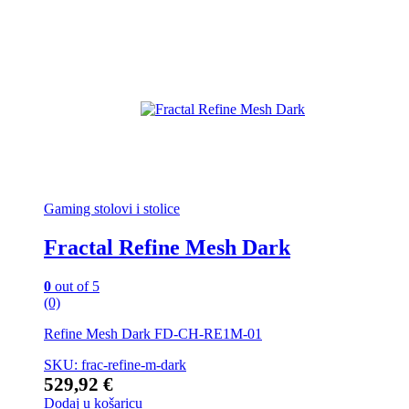
Gaming stolovi i stolice
Fractal Refine Mesh Dark
0
out of 5
(0)
Refine Mesh Dark FD-CH-RE1M-01
SKU: frac-refine-m-dark
529,92
€
Dodaj u košaricu