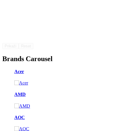
Prikaži
Reset
Brands Carousel
Acer
AMD
AOC