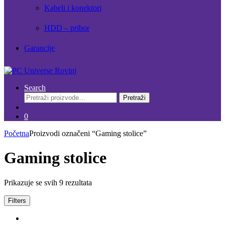
Kabeli i konektori
HDD – pribor
Garancije
Search
Pretraži:
Pretraži
0
Početna
Proizvodi označeni “Gaming stolice”
Gaming stolice
Prikazuje se svih 9 rezultata
Filters