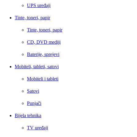
UPS uređaji
Tinte, toneri, papir
Tinte, toneri, papir
CD, DVD mediji
Baterije, sprejevi
Mobiteli, tableti, satovi
Mobiteli i tableti
Satovi
Punjači
Bijela tehnika
TV uređaji