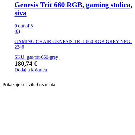
Genesis Trit 660 RGB, gaming stolica,
siva
0
out of 5
(0)
GAMING CHAIR GENESIS TRIT 660 RGB GREY NFG-
2246
SKU: gss-trit-660-grey
180,74
€
Dodaj u košaricu
Prikazuje se svih 9 rezultata