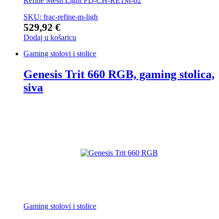
Refine Mesh Light FD-CH-RE1M-02
SKU: frac-refine-m-ligh
529,92
€
Dodaj u košaricu
Gaming stolovi i stolice
Genesis Trit 660 RGB, gaming stolica,
siva
Gaming stolovi i stolice