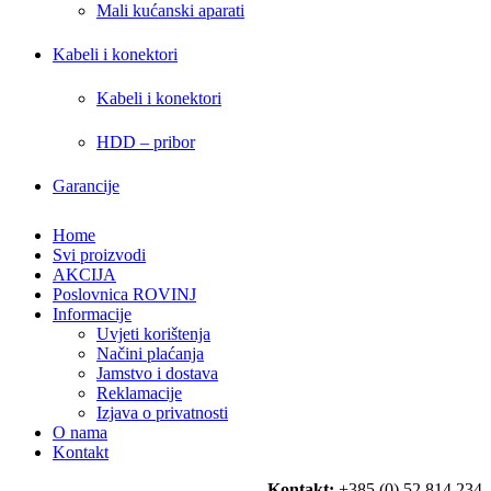
Mali kućanski aparati
Kabeli i konektori
Kabeli i konektori
HDD – pribor
Garancije
Home
Svi proizvodi
AKCIJA
Poslovnica ROVINJ
Informacije
Uvjeti korištenja
Načini plaćanja
Jamstvo i dostava
Reklamacije
Izjava o privatnosti
O nama
Kontakt
Kontakt:
+385 (0) 52 814 234