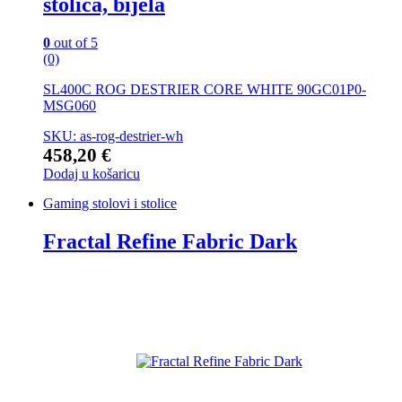
stolica, bijela
0
out of 5
(0)
SL400C ROG DESTRIER CORE WHITE 90GC01P0-
MSG060
SKU: as-rog-destrier-wh
458,20
€
Dodaj u košaricu
Gaming stolovi i stolice
Fractal Refine Fabric Dark