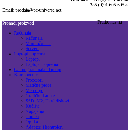
+385 (0)91 605 605 4
Email: prodaja@pc-universe.net
Pratite nas na
Pronađi proizvod
Računala
Računala
Mini računala
Serveri
Laptopi i oprema
Laptopi
Laptopi – oprema
Gaming računala i laptopi
Komponente
Procesori
Matične ploče
Memorije
Grafičke kartice
SSD, M2, Hard diskovi
Kućišta
Napajanja
Cooleri
Optika
Adapteri i kontroleri