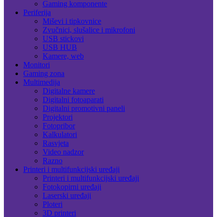
Gaming komponente
Periferija
Miševi i tipkovnice
Zvučnici, slušalice i mikrofoni
USB stickovi
USB HUB
Kamere, web
Monitori
Gaming zona
Multimedija
Digitalne kamere
Digitalni fotoaparati
Digitalni promotivni paneli
Projektori
Fotopribor
Kalkulatori
Rasvjeta
Video nadzor
Razno
Printeri i multifunkcijski uređaji
Printeri i multifunkcijski uređaji
Fotokopirni uređaji
Laserski uređaji
Ploteri
3D printeri