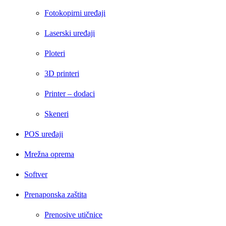
Fotokopirni uređaji
Laserski uređaji
Ploteri
3D printeri
Printer – dodaci
Skeneri
POS uređaji
Mrežna oprema
Softver
Prenaponska zaštita
Prenosive utičnice