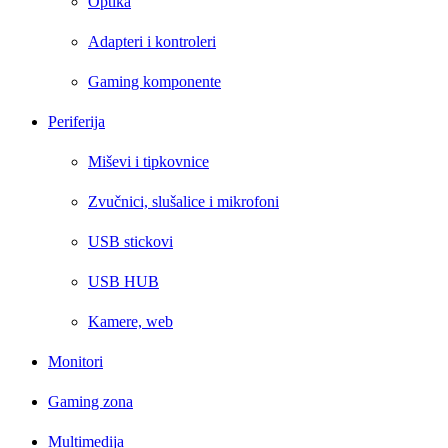
Optika
Adapteri i kontroleri
Gaming komponente
Periferija
Miševi i tipkovnice
Zvučnici, slušalice i mikrofoni
USB stickovi
USB HUB
Kamere, web
Monitori
Gaming zona
Multimedija