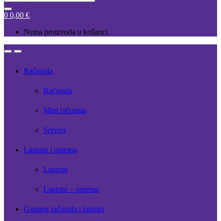
for:
0
0,00
€
Nema proizvoda u košarici.
Open
Close
Računala
Računala
Mini računala
Serveri
Laptopi i oprema
Laptopi
Laptopi – oprema
Gaming računala i laptopi