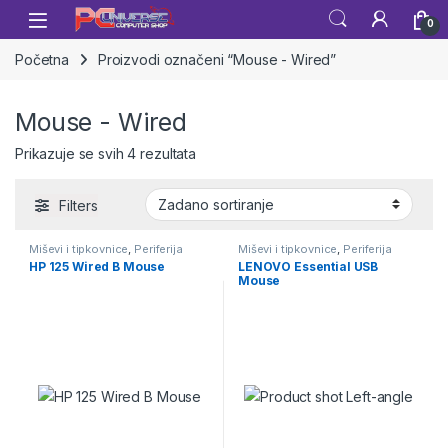
Skip to navigation
Skip to content
Open
0
Početna
Proizvodi označeni “Mouse - Wired”
Mouse - Wired
Prikazuje se svih 4 rezultata
Filters
Miševi i tipkovnice
,
Periferija
Miševi i tipkovnice
,
Periferija
HP 125 Wired B Mouse
LENOVO Essential USB
Mouse