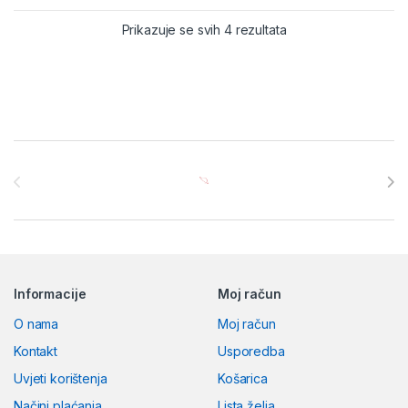
Prikazuje se svih 4 rezultata
Brands Carousel
Informacije
Moj račun
O nama
Moj račun
Kontakt
Usporedba
Uvjeti korištenja
Košarica
Načini plaćanja
Lista želja