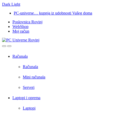
Dark
Light
Skip
Skip
PC-universe… kupnja iz udobnosti Vašeg doma
to
to
Poslovnica Rovinj
navigation
content
WebShop
Moj račun
Open
Close
Računala
Računala
Mini računala
Serveri
Laptopi i oprema
Laptopi