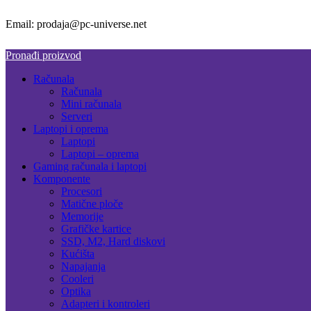
Email: prodaja@pc-universe.net
Pronađi proizvod
Računala
Računala
Mini računala
Serveri
Laptopi i oprema
Laptopi
Laptopi – oprema
Gaming računala i laptopi
Komponente
Procesori
Matične ploče
Memorije
Grafičke kartice
SSD, M2, Hard diskovi
Kućišta
Napajanja
Cooleri
Optika
Adapteri i kontroleri