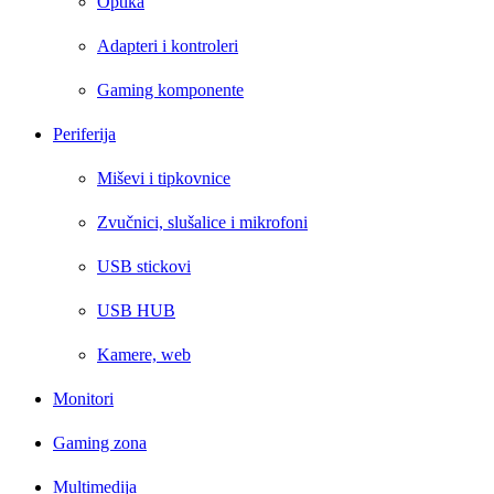
Optika
Adapteri i kontroleri
Gaming komponente
Periferija
Miševi i tipkovnice
Zvučnici, slušalice i mikrofoni
USB stickovi
USB HUB
Kamere, web
Monitori
Gaming zona
Multimedija