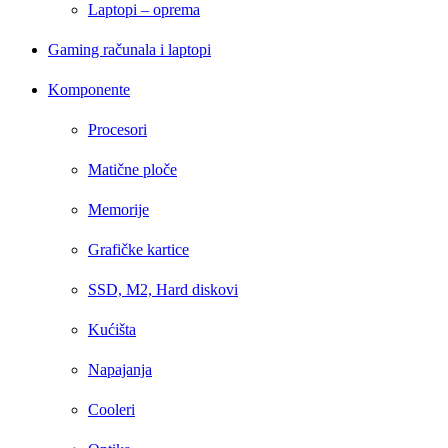
Laptopi – oprema
Gaming računala i laptopi
Komponente
Procesori
Matične ploče
Memorije
Grafičke kartice
SSD, M2, Hard diskovi
Kućišta
Napajanja
Cooleri