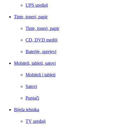
UPS uređaji
Tinte, toneri, papir
Tinte, toneri, papir
CD, DVD mediji
Baterije, sprejevi
Mobiteli, tableti, satovi
Mobiteli i tableti
Satovi
Punjači
Bijela tehnika
TV uređaji