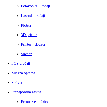
Fotokopirni uređaji
Laserski uređaji
Ploteri
3D printeri
Printer – dodaci
Skeneri
POS uređaji
Mrežna oprema
Softver
Prenaponska zaštita
Prenosive utičnice