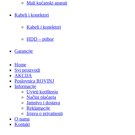
Mali kućanski aparati
Kabeli i konektori
Kabeli i konektori
HDD – pribor
Garancije
Home
Svi proizvodi
AKCIJA
Poslovnica ROVINJ
Informacije
Uvjeti korištenja
Načini plaćanja
Jamstvo i dostava
Reklamacije
Izjava o privatnosti
O nama
Kontakt