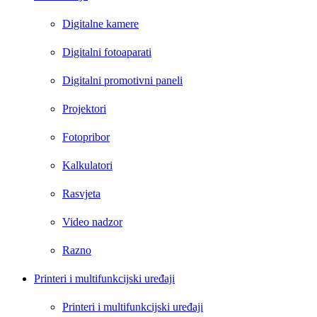
Digitalne kamere
Digitalni fotoaparati
Digitalni promotivni paneli
Projektori
Fotopribor
Kalkulatori
Rasvjeta
Video nadzor
Razno
Printeri i multifunkcijski uređaji
Printeri i multifunkcijski uređaji