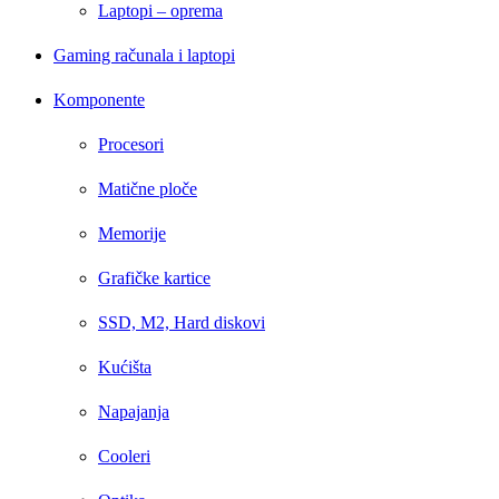
Laptopi – oprema
Gaming računala i laptopi
Komponente
Procesori
Matične ploče
Memorije
Grafičke kartice
SSD, M2, Hard diskovi
Kućišta
Napajanja
Cooleri