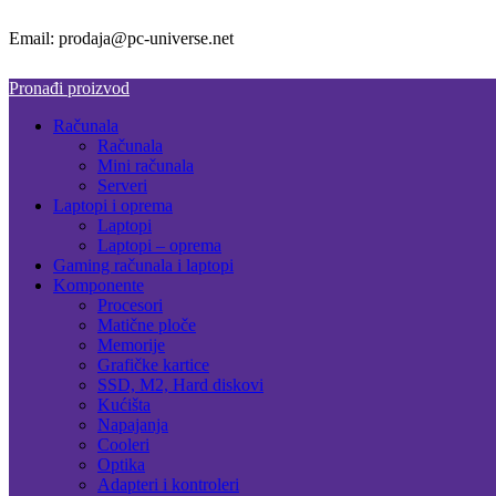
Email: prodaja@pc-universe.net
Pronađi proizvod
Računala
Računala
Mini računala
Serveri
Laptopi i oprema
Laptopi
Laptopi – oprema
Gaming računala i laptopi
Komponente
Procesori
Matične ploče
Memorije
Grafičke kartice
SSD, M2, Hard diskovi
Kućišta
Napajanja
Cooleri
Optika
Adapteri i kontroleri