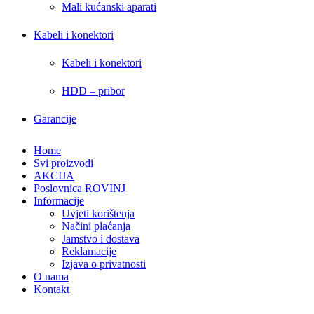
Mali kućanski aparati
Kabeli i konektori
Kabeli i konektori
HDD – pribor
Garancije
Home
Svi proizvodi
AKCIJA
Poslovnica ROVINJ
Informacije
Uvjeti korištenja
Načini plaćanja
Jamstvo i dostava
Reklamacije
Izjava o privatnosti
O nama
Kontakt