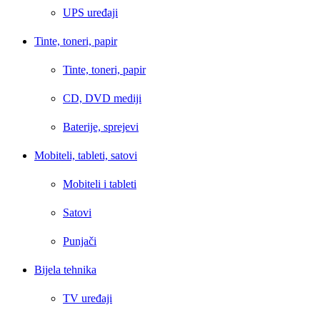
UPS uređaji
Tinte, toneri, papir
Tinte, toneri, papir
CD, DVD mediji
Baterije, sprejevi
Mobiteli, tableti, satovi
Mobiteli i tableti
Satovi
Punjači
Bijela tehnika
TV uređaji