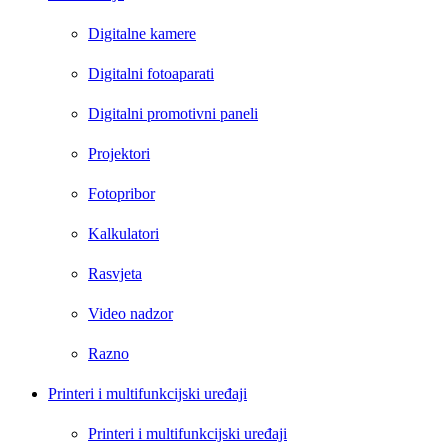
Digitalne kamere
Digitalni fotoaparati
Digitalni promotivni paneli
Projektori
Fotopribor
Kalkulatori
Rasvjeta
Video nadzor
Razno
Printeri i multifunkcijski uređaji
Printeri i multifunkcijski uređaji