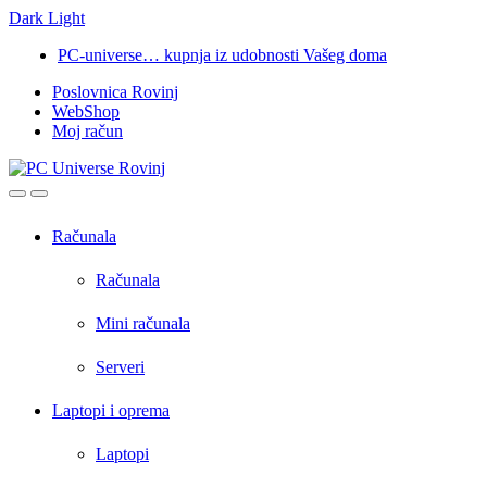
Dark
Light
Skip
Skip
PC-universe… kupnja iz udobnosti Vašeg doma
to
to
Poslovnica Rovinj
navigation
content
WebShop
Moj račun
Open
Close
Računala
Računala
Mini računala
Serveri
Laptopi i oprema
Laptopi