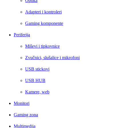
Optika
Adapteri i kontroleri
Gaming komponente
Periferija
Miševi i tipkovnice
Zvučnici, slušalice i mikrofoni
USB stickovi
USB HUB
Kamere, web
Monitori
Gaming zona
Multimedija