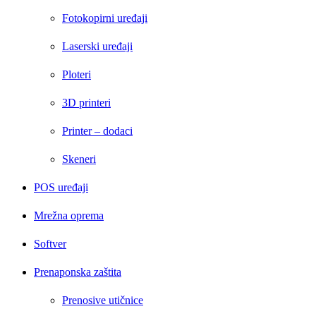
Fotokopirni uređaji
Laserski uređaji
Ploteri
3D printeri
Printer – dodaci
Skeneri
POS uređaji
Mrežna oprema
Softver
Prenaponska zaštita
Prenosive utičnice