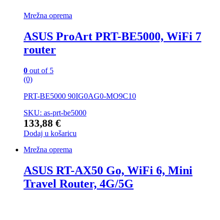
Mrežna oprema
ASUS ProArt PRT-BE5000, WiFi 7
router
0
out of 5
(0)
PRT-BE5000 90IG0AG0-MO9C10
SKU: as-prt-be5000
133,88
€
Dodaj u košaricu
Mrežna oprema
ASUS RT-AX50 Go, WiFi 6, Mini
Travel Router, 4G/5G