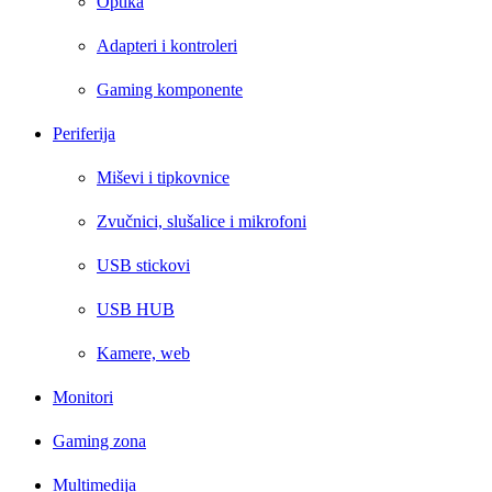
Optika
Adapteri i kontroleri
Gaming komponente
Periferija
Miševi i tipkovnice
Zvučnici, slušalice i mikrofoni
USB stickovi
USB HUB
Kamere, web
Monitori
Gaming zona
Multimedija