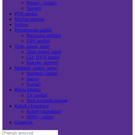
Printer – dodaci
Skeneri
POS uređaji
Mrežna oprema
Softver
Prenaponska zaštita
Prenosive utičnice
UPS uređaji
Tinte, toneri, papir
Tinte, toneri, papir
CD, DVD mediji
Baterije, sprejevi
Mobiteli, tableti, satovi
Mobiteli i tableti
Satovi
Punjači
Bijela tehnika
TV uređaji
Mali kućanski aparati
Kabeli i konektori
Kabeli i konektori
HDD – pribor
Garancije
Search