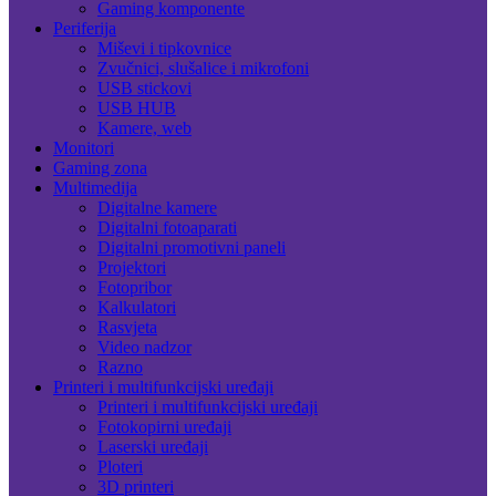
Gaming komponente
Periferija
Miševi i tipkovnice
Zvučnici, slušalice i mikrofoni
USB stickovi
USB HUB
Kamere, web
Monitori
Gaming zona
Multimedija
Digitalne kamere
Digitalni fotoaparati
Digitalni promotivni paneli
Projektori
Fotopribor
Kalkulatori
Rasvjeta
Video nadzor
Razno
Printeri i multifunkcijski uređaji
Printeri i multifunkcijski uređaji
Fotokopirni uređaji
Laserski uređaji
Ploteri
3D printeri