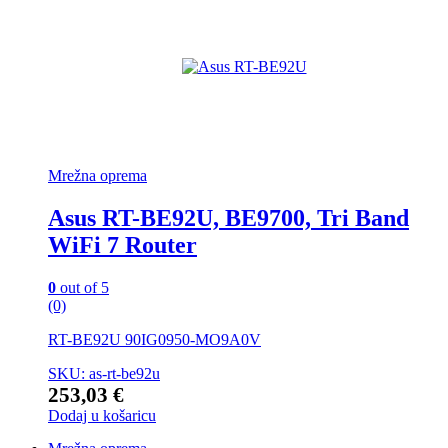
Mrežna oprema
Asus RT-BE92U, BE9700, Tri Band
WiFi 7 Router
0
out of 5
(0)
RT-BE92U 90IG0950-MO9A0V
SKU: as-rt-be92u
253,03
€
Dodaj u košaricu