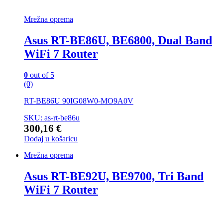
Mrežna oprema
Asus RT-BE86U, BE6800, Dual Band
WiFi 7 Router
0
out of 5
(0)
RT-BE86U 90IG08W0-MO9A0V
SKU: as-rt-be86u
300,16
€
Dodaj u košaricu
Mrežna oprema
Asus RT-BE92U, BE9700, Tri Band
WiFi 7 Router