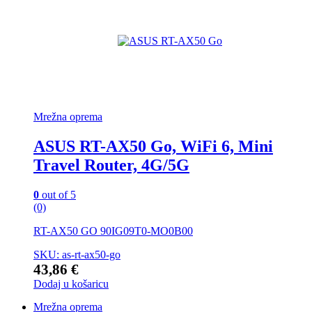
Mrežna oprema
ASUS RT-AX50 Go, WiFi 6, Mini
Travel Router, 4G/5G
0
out of 5
(0)
RT-AX50 GO 90IG09T0-MO0B00
SKU: as-rt-ax50-go
43,86
€
Dodaj u košaricu
Mrežna oprema