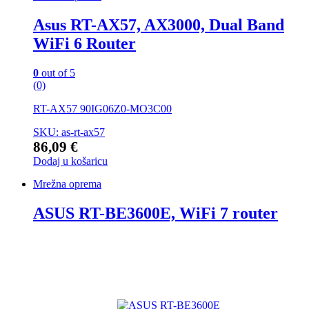
Asus RT-AX57, AX3000, Dual Band
WiFi 6 Router
0
out of 5
(0)
RT-AX57 90IG06Z0-MO3C00
SKU: as-rt-ax57
86,09
€
Dodaj u košaricu
Mrežna oprema
ASUS RT-BE3600E, WiFi 7 router