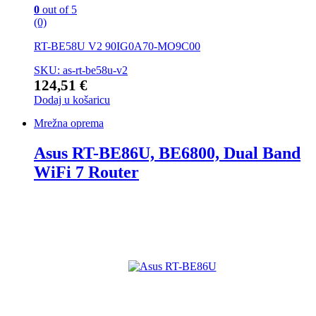
0
out of 5
(0)
RT-BE58U V2 90IG0A70-MO9C00
SKU: as-rt-be58u-v2
124,51
€
Dodaj u košaricu
Mrežna oprema
Asus RT-BE86U, BE6800, Dual Band
WiFi 7 Router