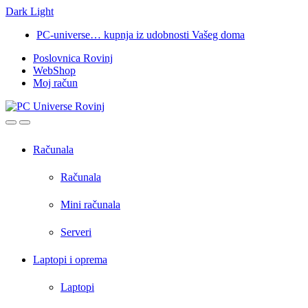
Dark
Light
Skip
Skip
PC-universe… kupnja iz udobnosti Vašeg doma
to
to
Poslovnica Rovinj
navigation
content
WebShop
Moj račun
Open
Close
Računala
Računala
Mini računala
Serveri
Laptopi i oprema
Laptopi