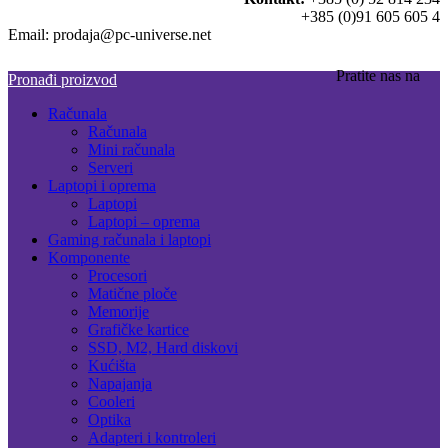
+385 (0)91 605 605 4
Email: prodaja@pc-universe.net
Pratite nas na
Pronađi proizvod
Računala
Računala
Mini računala
Serveri
Laptopi i oprema
Laptopi
Laptopi – oprema
Gaming računala i laptopi
Komponente
Procesori
Matične ploče
Memorije
Grafičke kartice
SSD, M2, Hard diskovi
Kućišta
Napajanja
Cooleri
Optika
Adapteri i kontroleri