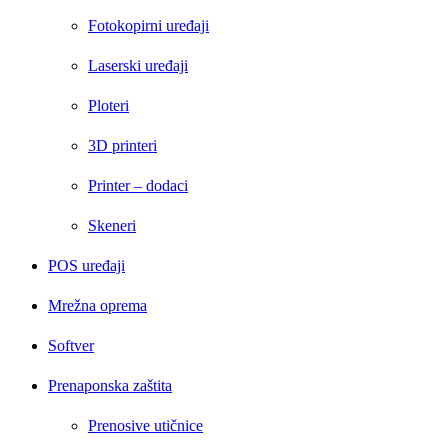
Fotokopirni uređaji
Laserski uređaji
Ploteri
3D printeri
Printer – dodaci
Skeneri
POS uređaji
Mrežna oprema
Softver
Prenaponska zaštita
Prenosive utičnice