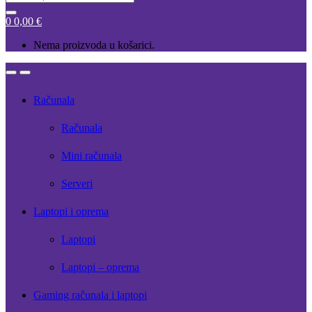
for:
0
0,00
€
Nema proizvoda u košarici.
Open
Close
Računala
Računala
Mini računala
Serveri
Laptopi i oprema
Laptopi
Laptopi – oprema
Gaming računala i laptopi