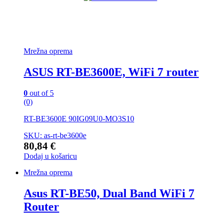
Mrežna oprema
ASUS RT-BE3600E, WiFi 7 router
0
out of 5
(0)
RT-BE3600E 90IG09U0-MO3S10
SKU: as-rt-be3600e
80,84
€
Dodaj u košaricu
Mrežna oprema
Asus RT-BE50, Dual Band WiFi 7
Router