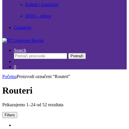
Kabeli i konektori
HDD – pribor
Garancije
Search
Pretraži:
Pretraži
0
Početna
Proizvodi označeni “Routeri”
Routeri
Prikazujemo 1–24 od 52 rezultata
Filters