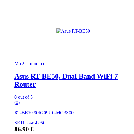
Mrežna oprema
Asus RT-BE50, Dual Band WiFi 7
Router
0
out of 5
(0)
RT-BE50 90IG09U0-MO3S00
SKU: as-rt-be50
86,90
€