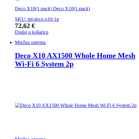
Deco X10(1-pack) Deco X10(1-pack)
SKU: tpl-deco-x10-1p
72,62
€
Dodaj u košaricu
Mrežna oprema
Deco X10 AX1500 Whole Home Mesh
Wi-Fi 6 System 2p