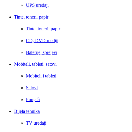
UPS uređaji
Tinte, toneri, papir
Tinte, toneri, papir
CD, DVD mediji
Baterije, sprejevi
Mobiteli, tableti, satovi
Mobiteli i tableti
Satovi
Punjači
Bijela tehnika
TV uređaji