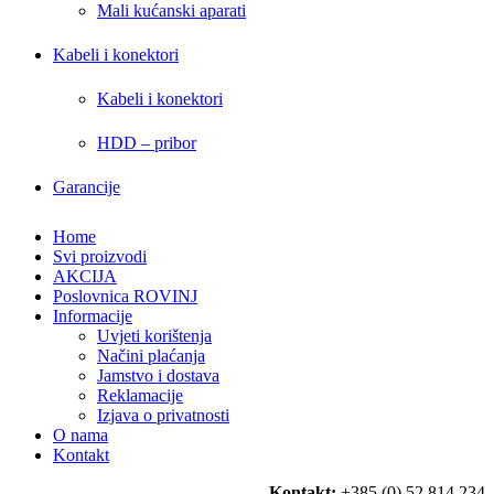
Mali kućanski aparati
Kabeli i konektori
Kabeli i konektori
HDD – pribor
Garancije
Home
Svi proizvodi
AKCIJA
Poslovnica ROVINJ
Informacije
Uvjeti korištenja
Načini plaćanja
Jamstvo i dostava
Reklamacije
Izjava o privatnosti
O nama
Kontakt
Kontakt:
+385 (0) 52 814 234