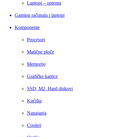
Laptopi – oprema
Gaming računala i laptopi
Komponente
Procesori
Matične ploče
Memorije
Grafičke kartice
SSD, M2, Hard diskovi
Kućišta
Napajanja
Cooleri