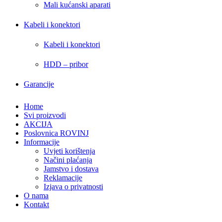
Mali kućanski aparati
Kabeli i konektori
Kabeli i konektori
HDD – pribor
Garancije
Home
Svi proizvodi
AKCIJA
Poslovnica ROVINJ
Informacije
Uvjeti korištenja
Načini plaćanja
Jamstvo i dostava
Reklamacije
Izjava o privatnosti
O nama
Kontakt