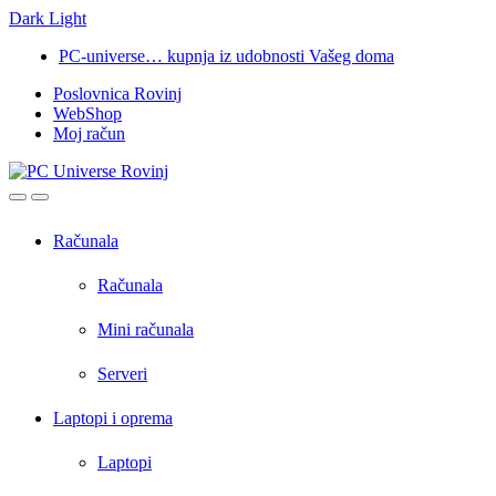
Dark
Light
Skip
Skip
PC-universe… kupnja iz udobnosti Vašeg doma
to
to
Poslovnica Rovinj
navigation
content
WebShop
Moj račun
Open
Close
Računala
Računala
Mini računala
Serveri
Laptopi i oprema
Laptopi