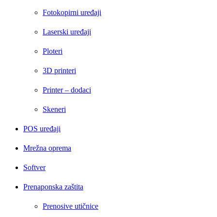
Fotokopirni uređaji
Laserski uređaji
Ploteri
3D printeri
Printer – dodaci
Skeneri
POS uređaji
Mrežna oprema
Softver
Prenaponska zaštita
Prenosive utičnice