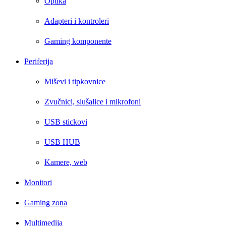
Optika
Adapteri i kontroleri
Gaming komponente
Periferija
Miševi i tipkovnice
Zvučnici, slušalice i mikrofoni
USB stickovi
USB HUB
Kamere, web
Monitori
Gaming zona
Multimedija