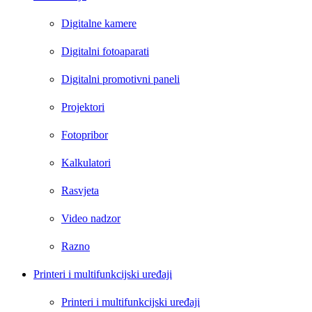
Digitalne kamere
Digitalni fotoaparati
Digitalni promotivni paneli
Projektori
Fotopribor
Kalkulatori
Rasvjeta
Video nadzor
Razno
Printeri i multifunkcijski uređaji
Printeri i multifunkcijski uređaji