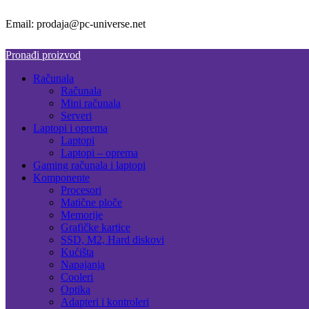
Email: prodaja@pc-universe.net
Pronađi proizvod
Računala
Računala
Mini računala
Serveri
Laptopi i oprema
Laptopi
Laptopi – oprema
Gaming računala i laptopi
Komponente
Procesori
Matične ploče
Memorije
Grafičke kartice
SSD, M2, Hard diskovi
Kućišta
Napajanja
Cooleri
Optika
Adapteri i kontroleri