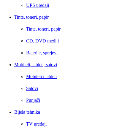
UPS uređaji
Tinte, toneri, papir
Tinte, toneri, papir
CD, DVD mediji
Baterije, sprejevi
Mobiteli, tableti, satovi
Mobiteli i tableti
Satovi
Punjači
Bijela tehnika
TV uređaji