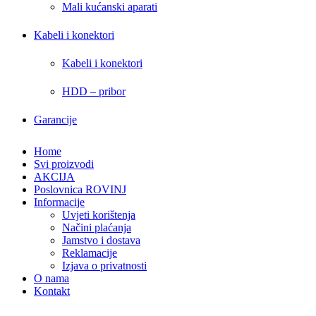
Mali kućanski aparati
Kabeli i konektori
Kabeli i konektori
HDD – pribor
Garancije
Home
Svi proizvodi
AKCIJA
Poslovnica ROVINJ
Informacije
Uvjeti korištenja
Načini plaćanja
Jamstvo i dostava
Reklamacije
Izjava o privatnosti
O nama
Kontakt