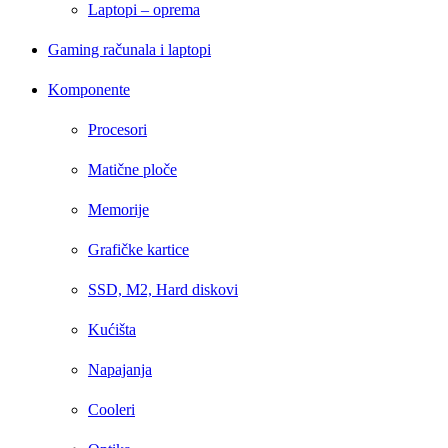
Laptopi – oprema
Gaming računala i laptopi
Komponente
Procesori
Matične ploče
Memorije
Grafičke kartice
SSD, M2, Hard diskovi
Kućišta
Napajanja
Cooleri