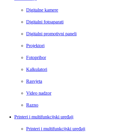
Digitalne kamere
Digitalni fotoaparati
Digitalni promotivni paneli
Projektori
Fotopribor
Kalkulatori
Rasvjeta
Video nadzor
Razno
Printeri i multifunkcijski uređaji
Printeri i multifunkcijski uređaji