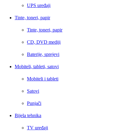
UPS uređaji
Tinte, toneri, papir
Tinte, toneri, papir
CD, DVD mediji
Baterije, sprejevi
Mobiteli, tableti, satovi
Mobiteli i tableti
Satovi
Punjači
Bijela tehnika
TV uređaji