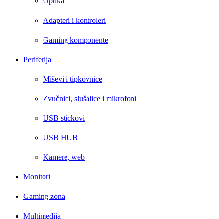
Optika
Adapteri i kontroleri
Gaming komponente
Periferija
Miševi i tipkovnice
Zvučnici, slušalice i mikrofoni
USB stickovi
USB HUB
Kamere, web
Monitori
Gaming zona
Multimedija