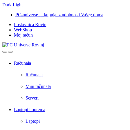
Dark
Light
Skip
Skip
PC-universe… kupnja iz udobnosti Vašeg doma
to
to
Poslovnica Rovinj
navigation
content
WebShop
Moj račun
Open
Close
Računala
Računala
Mini računala
Serveri
Laptopi i oprema
Laptopi