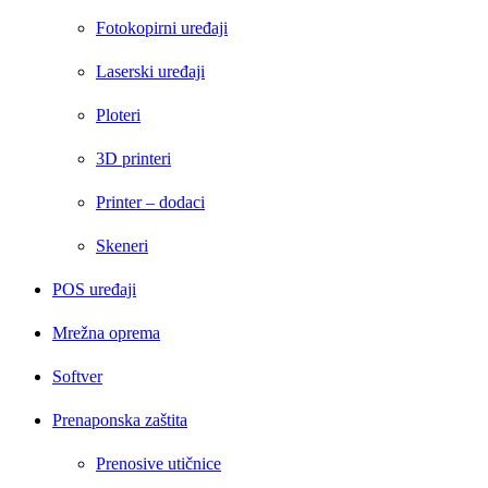
Fotokopirni uređaji
Laserski uređaji
Ploteri
3D printeri
Printer – dodaci
Skeneri
POS uređaji
Mrežna oprema
Softver
Prenaponska zaštita
Prenosive utičnice