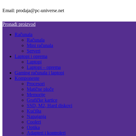
Email: prodaja@pc-universe.net
Pronađi proizvod
Računala
Računala
Mini računala
Serveri
Laptopi i oprema
Laptopi
Laptopi – oprema
Gaming računala i laptopi
Komponente
Procesori
Matične ploče
Memorije
Grafičke kartice
SSD, M2, Hard diskovi
Kućišta
Napajanja
Cooleri
Optika
Adapteri i kontroleri