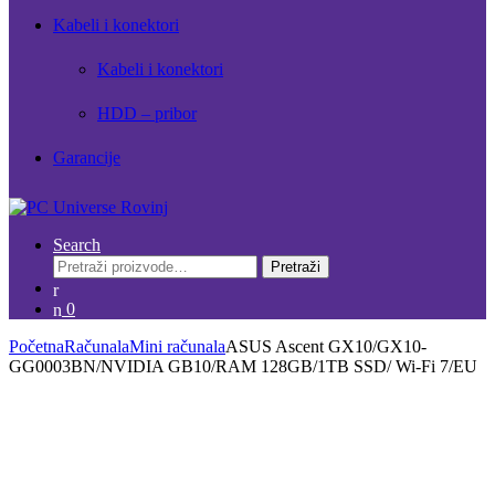
Kabeli i konektori
Kabeli i konektori
HDD – pribor
Garancije
Search
Pretraži:
Pretraži
0
Početna
Računala
Mini računala
ASUS Ascent GX10/GX10-
GG0003BN/NVIDIA GB10/RAM 128GB/1TB SSD/ Wi-Fi 7/EU