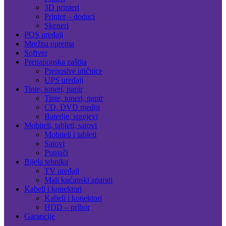
3D printeri
Printer – dodaci
Skeneri
POS uređaji
Mrežna oprema
Softver
Prenaponska zaštita
Prenosive utičnice
UPS uređaji
Tinte, toneri, papir
Tinte, toneri, papir
CD, DVD mediji
Baterije, sprejevi
Mobiteli, tableti, satovi
Mobiteli i tableti
Satovi
Punjači
Bijela tehnika
TV uređaji
Mali kućanski aparati
Kabeli i konektori
Kabeli i konektori
HDD – pribor
Garancije