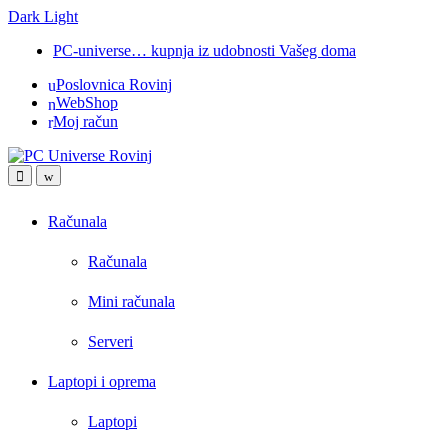
Dark
Light
Skip
Skip
PC-universe… kupnja iz udobnosti Vašeg doma
to
to
Poslovnica Rovinj
navigation
content
WebShop
Moj račun
Open
Close
Računala
Računala
Mini računala
Serveri
Laptopi i oprema
Laptopi