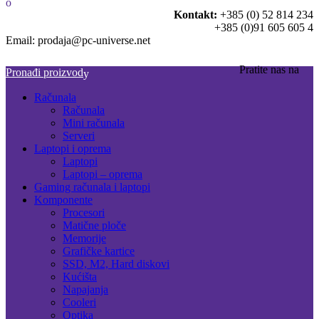
Kontakt:
+385 (0) 52 814 234
+385 (0)91 605 605 4
Email: prodaja@pc-universe.net
Pratite nas na
Pronađi proizvod
Računala
Računala
Mini računala
Serveri
Laptopi i oprema
Laptopi
Laptopi – oprema
Gaming računala i laptopi
Komponente
Procesori
Matične ploče
Memorije
Grafičke kartice
SSD, M2, Hard diskovi
Kućišta
Napajanja
Cooleri
Optika