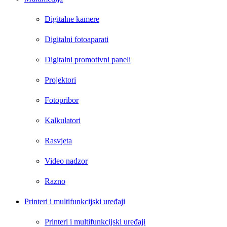
Digitalne kamere
Digitalni fotoaparati
Digitalni promotivni paneli
Projektori
Fotopribor
Kalkulatori
Rasvjeta
Video nadzor
Razno
Printeri i multifunkcijski uređaji
Printeri i multifunkcijski uređaji