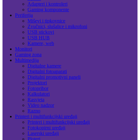
Adapteri i kontroleri
Gaming komponente
Periferija
Miševi i tipkovnice
Zvučnici, slušalice i mikrofoni
USB stickovi
USB HUB
Kamere, web
Monitori
Gaming zona
Multimedija
Digitalne kamere
Digitalni fotoaparati
Digitalni promotivni paneli
Projektori
Fotopribor
Kalkulatori
Rasvjeta
Video nadzor
Razno
Printeri i multifunkcijski uređaji
Printeri i multifunkcijski uređaji
Fotokopirni uređaji
Laserski uređaji
Ploteri