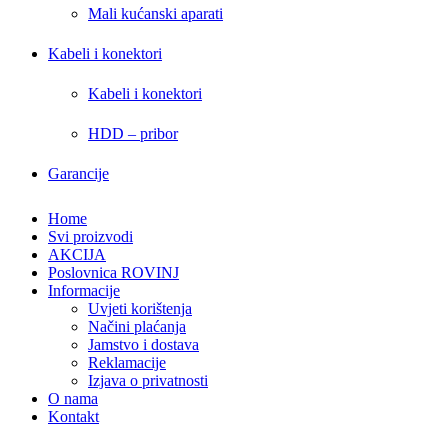
Mali kućanski aparati
Kabeli i konektori
Kabeli i konektori
HDD – pribor
Garancije
Home
Svi proizvodi
AKCIJA
Poslovnica ROVINJ
Informacije
Uvjeti korištenja
Načini plaćanja
Jamstvo i dostava
Reklamacije
Izjava o privatnosti
O nama
Kontakt