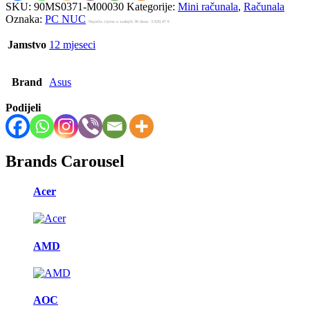
SKU:
90MS0371-M00030
Kategorije:
Mini računala
,
Računala
Oznaka:
PC NUC
Najniža cijena u zadnjih 30 dana:
3.920,47
€
Jamstvo
12 mjeseci
Brand
Asus
Podijeli
Brands Carousel
Acer
AMD
AOC