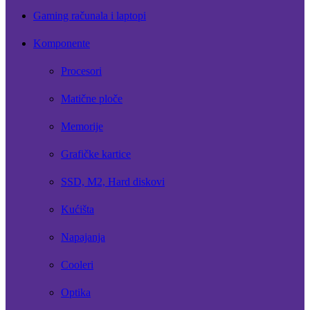
Gaming računala i laptopi
Komponente
Procesori
Matične ploče
Memorije
Grafičke kartice
SSD, M2, Hard diskovi
Kućišta
Napajanja
Cooleri
Optika