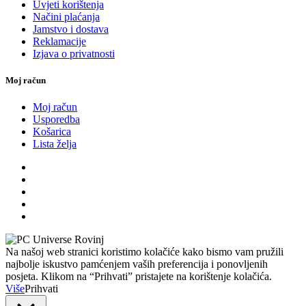
Uvjeti korištenja
Načini plaćanja
Jamstvo i dostava
Reklamacije
Izjava o privatnosti
Moj račun
Moj račun
Usporedba
Košarica
Lista želja
Na našoj web stranici koristimo kolačiće kako bismo vam pružili
najbolje iskustvo pamćenjem vaših preferencija i ponovljenih
posjeta. Klikom na “Prihvati” pristajete na korištenje kolačića.
Više
Prihvati