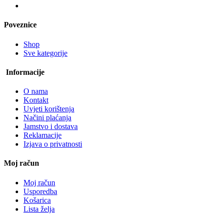
Poveznice
Shop
Sve kategorije
Informacije
O nama
Kontakt
Uvjeti korištenja
Načini plaćanja
Jamstvo i dostava
Reklamacije
Izjava o privatnosti
Moj račun
Moj račun
Usporedba
Košarica
Lista želja