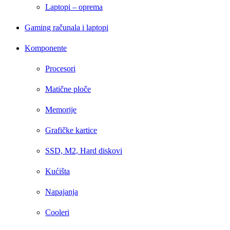
Laptopi – oprema
Gaming računala i laptopi
Komponente
Procesori
Matične ploče
Memorije
Grafičke kartice
SSD, M2, Hard diskovi
Kućišta
Napajanja
Cooleri