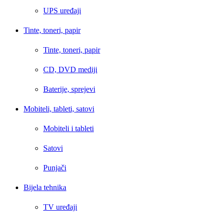
UPS uređaji
Tinte, toneri, papir
Tinte, toneri, papir
CD, DVD mediji
Baterije, sprejevi
Mobiteli, tableti, satovi
Mobiteli i tableti
Satovi
Punjači
Bijela tehnika
TV uređaji