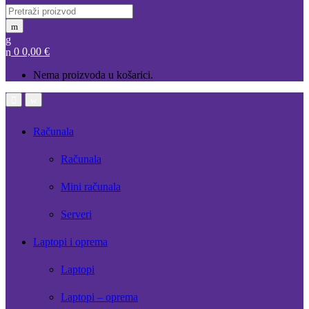
Search
for:
0
0,00
€
Nema proizvoda u košarici.
Open
Close
Računala
Računala
Mini računala
Serveri
Laptopi i oprema
Laptopi
Laptopi – oprema