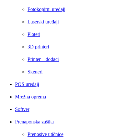
Fotokopirni uređaji
Laserski uređaji
Ploteri
3D printeri
Printer – dodaci
Skeneri
POS uređaji
Mrežna oprema
Softver
Prenaponska zaštita
Prenosive utičnice