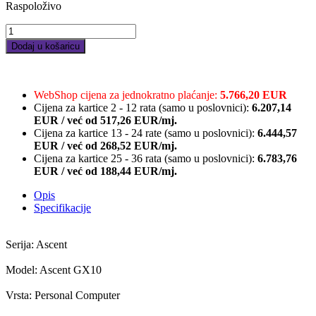
Raspoloživo
ASUS
Ascent
Dodaj u košaricu
GX10/GX10-
GG0003BN/NVIDIA
GB10/RAM
128GB/1TB
WebShop cijena za jednokratno plaćanje:
5.766,20 EUR
SSD/
Cijena za kartice 2 - 12 rata (samo u poslovnici):
6.207,14
Wi-
EUR
/
već od
517,26 EUR/mj.
Fi
Cijena za kartice 13 - 24 rate (samo u poslovnici):
6.444,57
7/EU
EUR
/
već od
268,52 EUR/mj.
quantity
Cijena za kartice 25 - 36 rata (samo u poslovnici):
6.783,76
EUR
/
već od
188,44 EUR/mj.
Opis
Specifikacije
Serija: Ascent
Model: Ascent GX10
Vrsta: Personal Computer