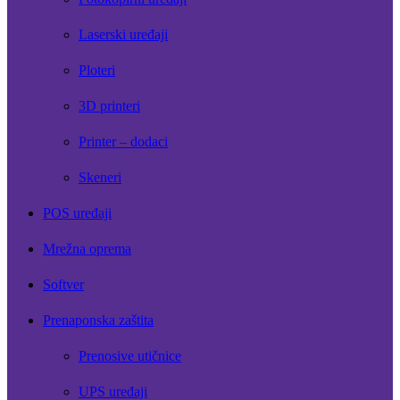
Laserski uređaji
Ploteri
3D printeri
Printer – dodaci
Skeneri
POS uređaji
Mrežna oprema
Softver
Prenaponska zaštita
Prenosive utičnice
UPS uređaji