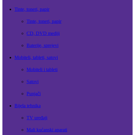
Tinte, toneri, papir
Tinte, toneri, papir
CD, DVD mediji
Baterije, sprejevi
Mobiteli, tableti, satovi
Mobiteli i tableti
Satovi
Punjači
Bijela tehnika
TV uređaji
Mali kućanski aparati