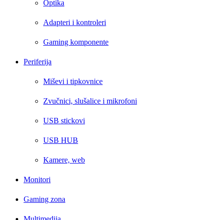
Optika
Adapteri i kontroleri
Gaming komponente
Periferija
Miševi i tipkovnice
Zvučnici, slušalice i mikrofoni
USB stickovi
USB HUB
Kamere, web
Monitori
Gaming zona
Multimedija