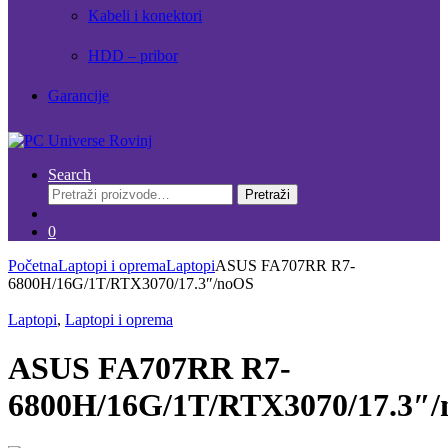
Kabeli i konektori
HDD – pribor
Garancije
Search
Pretraži:
Pretraži
0
Početna
Laptopi i oprema
Laptopi
ASUS FA707RR R7-
6800H/16G/1T/RTX3070/17.3″/noOS
Laptopi
,
Laptopi i oprema
ASUS FA707RR R7-
6800H/16G/1T/RTX3070/17.3″