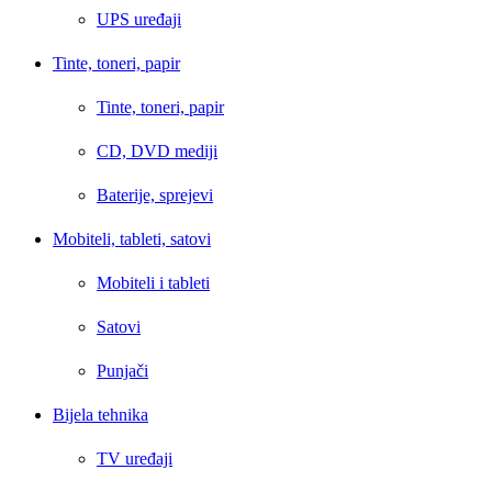
UPS uređaji
Tinte, toneri, papir
Tinte, toneri, papir
CD, DVD mediji
Baterije, sprejevi
Mobiteli, tableti, satovi
Mobiteli i tableti
Satovi
Punjači
Bijela tehnika
TV uređaji