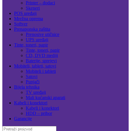
Printer – dodaci
Skeneri
POS uređaji
Mrežna oprema
Softver
Prenaponska zaštita
Prenosive utičnice
UPS uređaji
Tinte, toneri, papir
Tinte, toneri, papir
CD, DVD mediji
Baterije, sprejevi
Mobiteli, tableti, satovi
Mobiteli i tableti
Satovi
Punjači
Bijela tehnika
TV uređaji
Mali kućanski aparati
Kabeli i konektori
Kabeli i konektori
HDD – pribor
Garancije
Search