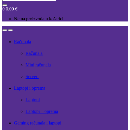
for:
0
0,00
€
Nema proizvoda u košarici.
Open
Close
Računala
Računala
Mini računala
Serveri
Laptopi i oprema
Laptopi
Laptopi – oprema
Gaming računala i laptopi