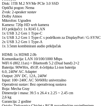
Disk: 1TB M.2 NVMe PCIe 3.0 SSD
Optički pogon: Nema
Zvuk: 2-speaker sustav
Dolby Atmos
Mikrofon: Ugrađen
Kamera: 720p HD web kamera
I/O priključci: 1x RJ45 LAN
1x USB 3.2 Gen 1 Type-C
1x USB 3.2 Gen 1 Type-C s podrškom za DisplayPort / G-SYNC
2x USB 3.2 Gen 1 Type-A
1x 3.5mm kombinirani audio priključak
HDMI: 1x HDMI 2.0b
Komunikacija: LAN 10/100/1000 Mbps
WiFi 6 (802.11ax) + Bluetooth 5.2 (Dual band) 2×2
Baterija: 90WHrs, 4S1P, 4-ćelijska Li-ion baterija
6.0, 240W AC Adapter
Output: 20V DC, 12A, 240W
Input: 100~240C AC 50/60Hz univerzalno
Operativni sustav: Bez operativnog sustava
Boja: Mecha Gray
Dimenzije i masa: 39.5 x 26.4 x 2.25 ~ 2.45 cm
2,6 kg
Garancija: 2 godine
Ostalo: Tipkovnica Chiclet s RGB pozadinskim osvjetljenjem