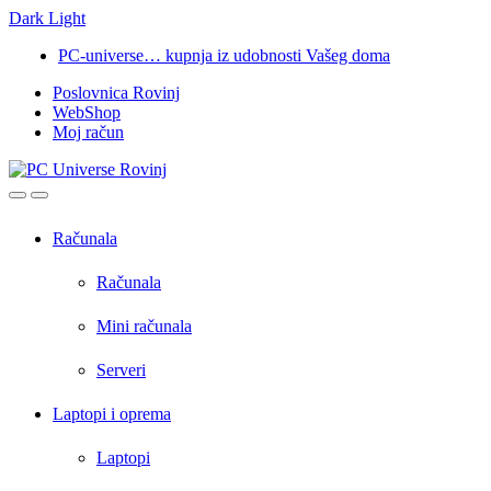
Dark
Light
Skip
Skip
PC-universe… kupnja iz udobnosti Vašeg doma
to
to
Poslovnica Rovinj
navigation
content
WebShop
Moj račun
Open
Close
Računala
Računala
Mini računala
Serveri
Laptopi i oprema
Laptopi