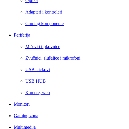
Optika
Adapteri i kontroleri
Gaming komponente
Periferija
Miševi i tipkovnice
Zvučnici, slušalice i mikrofoni
USB stickovi
USB HUB
Kamere, web
Monitori
Gaming zona
Multimedija