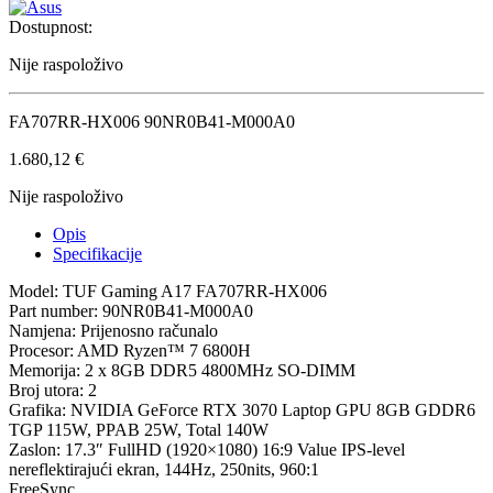
Dostupnost:
Nije raspoloživo
FA707RR-HX006 90NR0B41-M000A0
1.680,12
€
Nije raspoloživo
Opis
Specifikacije
Model: TUF Gaming A17 FA707RR-HX006
Part number: 90NR0B41-M000A0
Namjena: Prijenosno računalo
Procesor: AMD Ryzen™ 7 6800H
Memorija: 2 x 8GB DDR5 4800MHz SO-DIMM
Broj utora: 2
Grafika: NVIDIA GeForce RTX 3070 Laptop GPU 8GB GDDR6
TGP 115W, PPAB 25W, Total 140W
Zaslon: 17.3″ FullHD (1920×1080) 16:9 Value IPS-level
nereflektirajući ekran, 144Hz, 250nits, 960:1
FreeSync