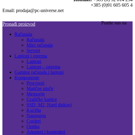
+385 (0)91 605 605 4
Email: prodaja@pc-universe.net
Pratite nas na
Pronađi proizvod
Računala
Računala
Mini računala
Serveri
Laptopi i oprema
Laptopi
Laptopi – oprema
Gaming računala i laptopi
Komponente
Procesori
Matične ploče
Memorije
Grafičke kartice
SSD, M2, Hard diskovi
Kućišta
Napajanja
Cooleri
Optika
Adapteri i kontroleri