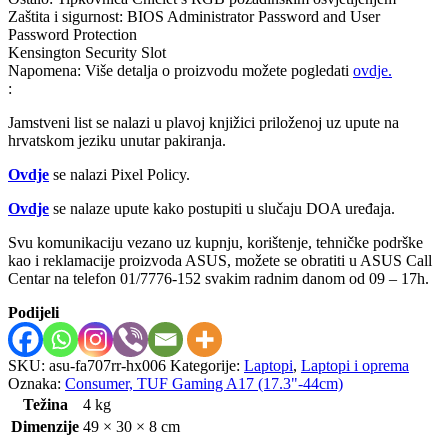
Zaštita i sigurnost: BIOS Administrator Password and User
Password Protection
Kensington Security Slot
Napomena: Više detalja o proizvodu možete pogledati
ovdje.
:
Jamstveni list se nalazi u plavoj knjižici priloženoj uz upute na
hrvatskom jeziku unutar pakiranja.
Ovdje
se nalazi Pixel Policy.
Ovdje
se nalaze upute kako postupiti u slučaju DOA uređaja.
Svu komunikaciju vezano uz kupnju, korištenje, tehničke podrške
kao i reklamacije proizvoda ASUS, možete se obratiti u ASUS Call
Centar na telefon 01/7776-152 svakim radnim danom od 09 – 17h.
Podijeli
SKU:
asu-fa707rr-hx006
Kategorije:
Laptopi
,
Laptopi i oprema
Oznaka:
Consumer, TUF Gaming A17 (17.3"-44cm)
Težina
4 kg
Dimenzije
49 × 30 × 8 cm