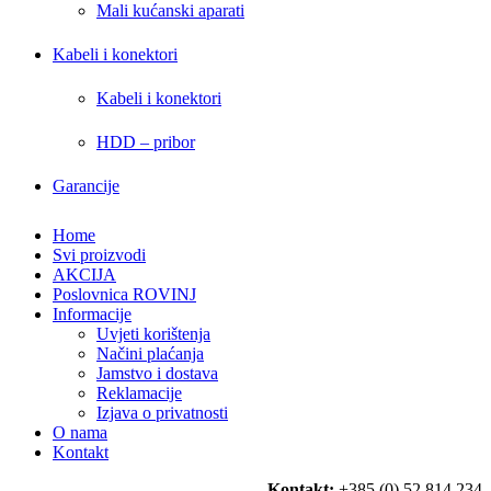
Mali kućanski aparati
Kabeli i konektori
Kabeli i konektori
HDD – pribor
Garancije
Home
Svi proizvodi
AKCIJA
Poslovnica ROVINJ
Informacije
Uvjeti korištenja
Načini plaćanja
Jamstvo i dostava
Reklamacije
Izjava o privatnosti
O nama
Kontakt
Kontakt:
+385 (0) 52 814 234