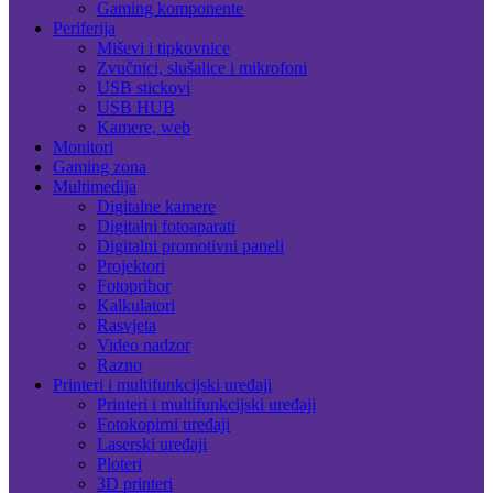
Gaming komponente
Periferija
Miševi i tipkovnice
Zvučnici, slušalice i mikrofoni
USB stickovi
USB HUB
Kamere, web
Monitori
Gaming zona
Multimedija
Digitalne kamere
Digitalni fotoaparati
Digitalni promotivni paneli
Projektori
Fotopribor
Kalkulatori
Rasvjeta
Video nadzor
Razno
Printeri i multifunkcijski uređaji
Printeri i multifunkcijski uređaji
Fotokopirni uređaji
Laserski uređaji
Ploteri
3D printeri