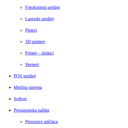
Fotokopirni uređaji
Laserski uređaji
Ploteri
3D printeri
Printer – dodaci
Skeneri
POS uređaji
Mrežna oprema
Softver
Prenaponska zaštita
Prenosive utičnice