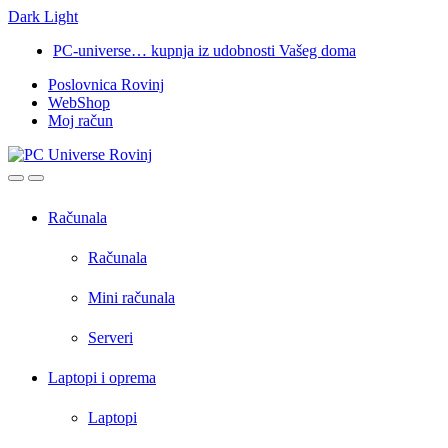
Dark
Light
Skip
Skip
PC-universe… kupnja iz udobnosti Vašeg doma
to
to
Poslovnica Rovinj
navigation
content
WebShop
Moj račun
Open
Close
Računala
Računala
Mini računala
Serveri
Laptopi i oprema
Laptopi