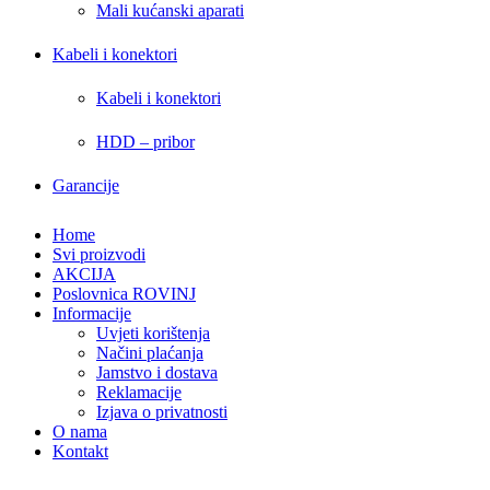
Mali kućanski aparati
Kabeli i konektori
Kabeli i konektori
HDD – pribor
Garancije
Home
Svi proizvodi
AKCIJA
Poslovnica ROVINJ
Informacije
Uvjeti korištenja
Načini plaćanja
Jamstvo i dostava
Reklamacije
Izjava o privatnosti
O nama
Kontakt