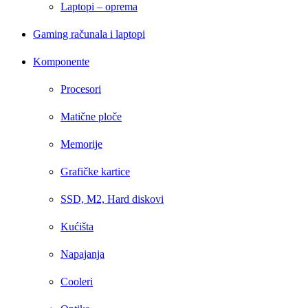
Laptopi – oprema
Gaming računala i laptopi
Komponente
Procesori
Matične ploče
Memorije
Grafičke kartice
SSD, M2, Hard diskovi
Kućišta
Napajanja
Cooleri