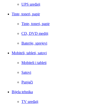
UPS uređaji
Tinte, toneri, papir
Tinte, toneri, papir
CD, DVD mediji
Baterije, sprejevi
Mobiteli, tableti, satovi
Mobiteli i tableti
Satovi
Punjači
Bijela tehnika
TV uređaji