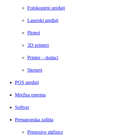
Fotokopirni uređaji
Laserski uređaji
Ploteri
3D printeri
Printer – dodaci
Skeneri
POS uređaji
Mrežna oprema
Softver
Prenaponska zaštita
Prenosive utičnice