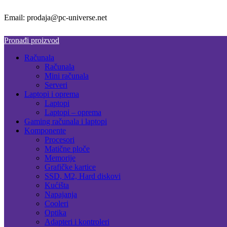
Email: prodaja@pc-universe.net
Pronađi proizvod
Računala
Računala
Mini računala
Serveri
Laptopi i oprema
Laptopi
Laptopi – oprema
Gaming računala i laptopi
Komponente
Procesori
Matične ploče
Memorije
Grafičke kartice
SSD, M2, Hard diskovi
Kućišta
Napajanja
Cooleri
Optika
Adapteri i kontroleri