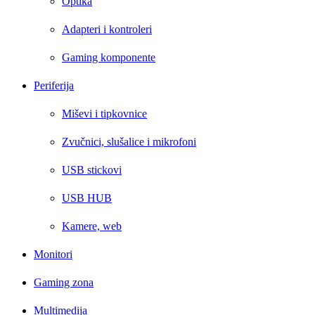
Optika
Adapteri i kontroleri
Gaming komponente
Periferija
Miševi i tipkovnice
Zvučnici, slušalice i mikrofoni
USB stickovi
USB HUB
Kamere, web
Monitori
Gaming zona
Multimedija