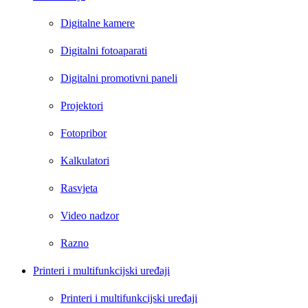
Digitalne kamere
Digitalni fotoaparati
Digitalni promotivni paneli
Projektori
Fotopribor
Kalkulatori
Rasvjeta
Video nadzor
Razno
Printeri i multifunkcijski uređaji
Printeri i multifunkcijski uređaji