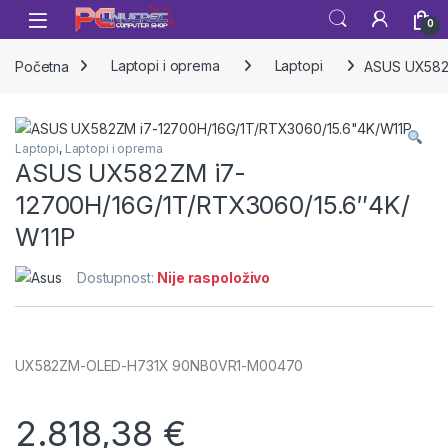
Skip to navigation
Skip to content
Open
0
Početna
Laptopi i oprema
Laptopi
ASUS UX582
Laptopi
,
Laptopi i oprema
ASUS UX582ZM i7-
12700H/16G/1T/RTX3060/15.6″4K/
W11P
Dostupnost:
Nije raspoloživo
UX582ZM-OLED-H731X 90NB0VR1-M00470
2.818,38
€