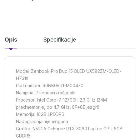
Opis
Specifikacije
Model: Zenbook Pro Duo 15 OLED UX582ZM-OLED-
H731X
Part number: 90NB0VR1-M00470
Namjena: Prijenosno računalo
Procesor: Intel Core i7-12700H 2.3 GHz (24M
predmemorije, do 4.7 GHz, 6P+8E jezgri)
Memorija: 16GB LPDDR5
Nadogradnja nije moguća
Grafika: NVIDIA GeForce RTX 3060 Laptop GPU 6GB
GDDR6