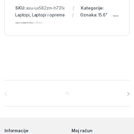
SKU:
asu-ux582zm-h731x
Kategorije:
Laptopi
,
Laptopi i oprema
Oznaka:
15.6"
Najniža
cijena u zadnjih 30 dana:
3.315,74
€
Brands Carousel
Informacije
Moj račun