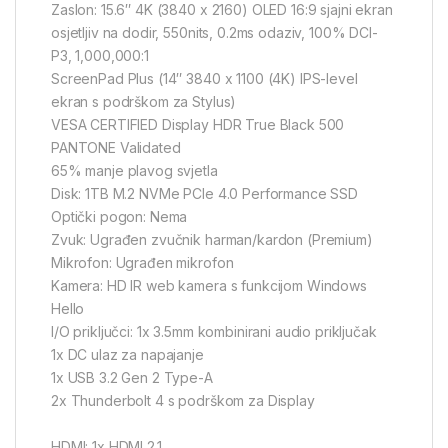
Zaslon: 15.6″ 4K (3840 x 2160) OLED 16:9 sjajni ekran
osjetljiv na dodir, 550nits, 0.2ms odaziv, 100% DCI-
P3, 1,000,000:1
ScreenPad Plus (14″ 3840 x 1100 (4K) IPS-level
ekran s podrškom za Stylus)
VESA CERTIFIED Display HDR True Black 500
PANTONE Validated
65% manje plavog svjetla
Disk: 1TB M.2 NVMe PCIe 4.0 Performance SSD
Optički pogon: Nema
Zvuk: Ugrađen zvučnik harman/kardon (Premium)
Mikrofon: Ugrađen mikrofon
Kamera: HD IR web kamera s funkcijom Windows
Hello
I/O priključci: 1x 3.5mm kombinirani audio priključak
1x DC ulaz za napajanje
1x USB 3.2 Gen 2 Type-A
2x Thunderbolt 4 s podrškom za Display
HDMI: 1x HDMI 2.1