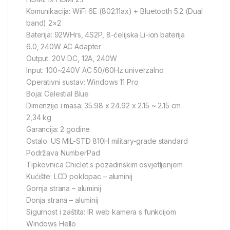
Komunikacija: WiFi 6E (802.11ax) + Bluetooth 5.2 (Dual
band) 2×2
Baterija: 92WHrs, 4S2P, 8-ćelijska Li-ion baterija
6.0, 240W AC Adapter
Output: 20V DC, 12A, 240W
Input: 100~240V AC 50/60Hz univerzalno
Operativni sustav: Windows 11 Pro
Boja: Celestial Blue
Dimenzije i masa: 35.98 x 24.92 x 2.15 ~ 2.15 cm
2,34 kg
Garancija: 2 godine
Ostalo: US MIL-STD 810H military-grade standard
Podržava NumberPad
Tipkovnica Chiclet s pozadinskim osvjetljenjem
Kućište: LCD poklopac – aluminij
Gornja strana – aluminij
Donja strana – aluminij
Sigurnost i zaštita: IR web kamera s funkcijom
Windows Hello