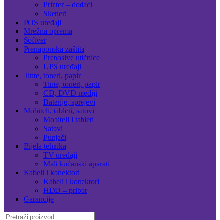
Printer – dodaci
Skeneri
POS uređaji
Mrežna oprema
Softver
Prenaponska zaštita
Prenosive utičnice
UPS uređaji
Tinte, toneri, papir
Tinte, toneri, papir
CD, DVD mediji
Baterije, sprejevi
Mobiteli, tableti, satovi
Mobiteli i tableti
Satovi
Punjači
Bijela tehnika
TV uređaji
Mali kućanski aparati
Kabeli i konektori
Kabeli i konektori
HDD – pribor
Garancije
Search