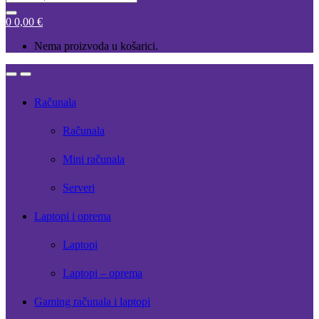
for:
0
0,00
€
Nema proizvoda u košarici.
Open
Close
Računala
Računala
Mini računala
Serveri
Laptopi i oprema
Laptopi
Laptopi – oprema
Gaming računala i laptopi