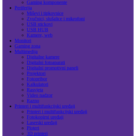
Gaming komponente
Periferija
Miševi i tipkovnice
Zvučnici, slušalice i mikrofoni
USB stickovi
USB HUB
Kamere, web
Monitori
Gaming zona
Multimedija
Digitalne kamere
Digitalni fotoaparati
Digitalni promotivni paneli
Projektori
Fotopribor
Kalkulatori
Rasvjeta
Video nadzor
Razno
Printeri i multifunkcijski uređaji
Printeri i multifunkcijski uređaji
Fotokopirni uređaji
Laserski uređaji
Ploteri
3D printeri