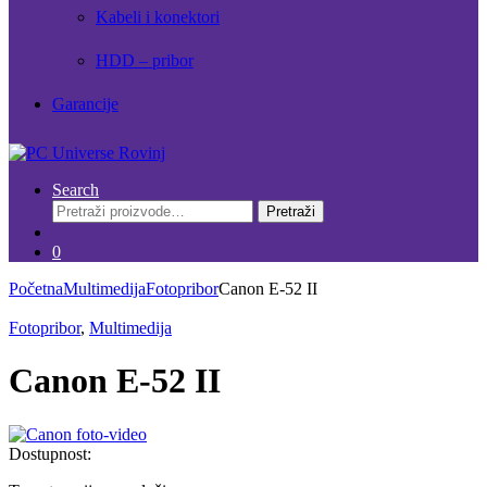
Kabeli i konektori
HDD – pribor
Garancije
Search
Pretraži:
Pretraži
0
Početna
Multimedija
Fotopribor
Canon E-52 II
Fotopribor
,
Multimedija
Canon E-52 II
Dostupnost: