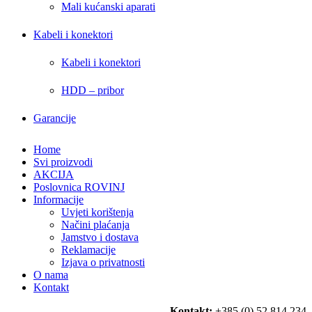
Mali kućanski aparati
Kabeli i konektori
Kabeli i konektori
HDD – pribor
Garancije
Home
Svi proizvodi
AKCIJA
Poslovnica ROVINJ
Informacije
Uvjeti korištenja
Načini plaćanja
Jamstvo i dostava
Reklamacije
Izjava o privatnosti
O nama
Kontakt
Kontakt:
+385 (0) 52 814 234