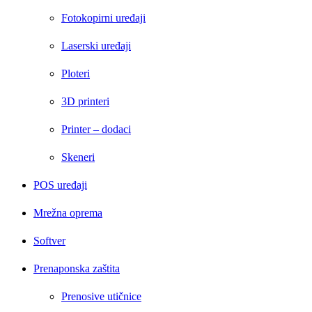
Fotokopirni uređaji
Laserski uređaji
Ploteri
3D printeri
Printer – dodaci
Skeneri
POS uređaji
Mrežna oprema
Softver
Prenaponska zaštita
Prenosive utičnice