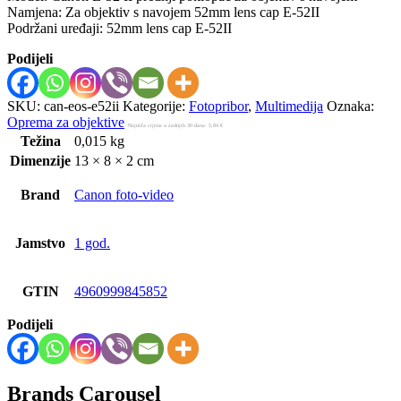
Namjena: Za objektiv s navojem 52mm lens cap E-52II
Podržani uređaji: 52mm lens cap E-52II
Podijeli
SKU:
can-eos-e52ii
Kategorije:
Fotopribor
,
Multimedija
Oznaka:
Oprema za objektive
Najniža cijena u zadnjih 30 dana:
5,84
€
Težina
0,015 kg
Dimenzije
13 × 8 × 2 cm
Brand
Canon foto-video
Jamstvo
1 god.
GTIN
4960999845852
Podijeli
Brands Carousel