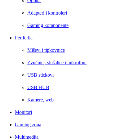
Optika
Adapteri i kontroleri
Gaming komponente
Periferija
Miševi i tipkovnice
Zvučnici, slušalice i mikrofoni
USB stickovi
USB HUB
Kamere, web
Monitori
Gaming zona
Multimedija