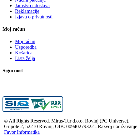
Jamstvo i dostava
Reklamacije
Izjava o privatnosti
Moj račun
Moj račun
Usporedba
Košarica
Lista želja
Sigurnost
© All Rights Reserved. Mirus-Tur d.o.o. Rovinj (PC Universe),
Gripole 2, 52210 Rovinj, OIB: 00940279322 - Razvoj i održavanje
Favor Informatika