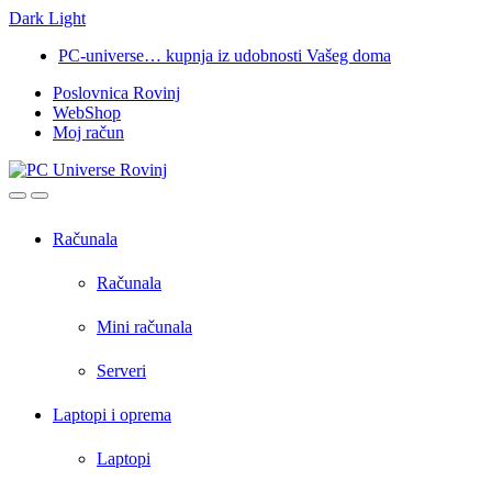
Dark
Light
Skip
Skip
PC-universe… kupnja iz udobnosti Vašeg doma
to
to
Poslovnica Rovinj
navigation
content
WebShop
Moj račun
Open
Close
Računala
Računala
Mini računala
Serveri
Laptopi i oprema
Laptopi