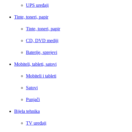
UPS uređaji
Tinte, toneri, papir
Tinte, toneri, papir
CD, DVD mediji
Baterije, sprejevi
Mobiteli, tableti, satovi
Mobiteli i tableti
Satovi
Punjači
Bijela tehnika
TV uređaji