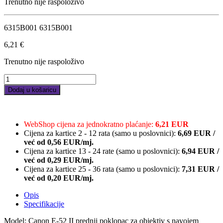
Trenutno nije raspoloživo
6315B001 6315B001
6,21
€
Trenutno nije raspoloživo
Canon
E-
Dodaj u košaricu
52
II
quantity
WebShop cijena za jednokratno plaćanje:
6,21 EUR
Cijena za kartice 2 - 12 rata (samo u poslovnici):
6,69
EUR
/
već od
0,56 EUR/mj.
Cijena za kartice 13 - 24 rate (samo u poslovnici):
6,94
EUR
/
već od
0,29 EUR/mj.
Cijena za kartice 25 - 36 rata (samo u poslovnici):
7,31
EUR
/
već od
0,20 EUR/mj.
Opis
Specifikacije
Model: Canon E-52 II prednji poklopac za objektiv s navojem