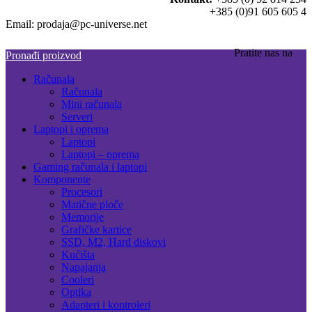
+385 (0)91 605 605 4
Email: prodaja@pc-universe.net
Pratite nas na
Pronađi proizvod
Računala
Računala
Mini računala
Serveri
Laptopi i oprema
Laptopi
Laptopi – oprema
Gaming računala i laptopi
Komponente
Procesori
Matične ploče
Memorije
Grafičke kartice
SSD, M2, Hard diskovi
Kućišta
Napajanja
Cooleri
Optika
Adapteri i kontroleri