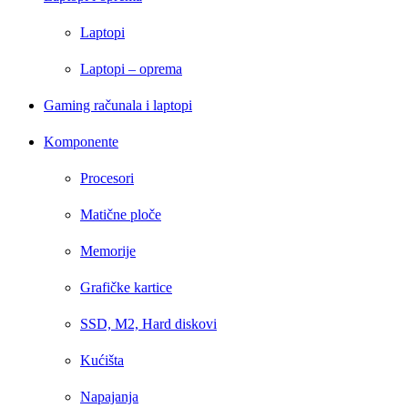
Laptopi
Laptopi – oprema
Gaming računala i laptopi
Komponente
Procesori
Matične ploče
Memorije
Grafičke kartice
SSD, M2, Hard diskovi
Kućišta
Napajanja