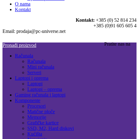
O nama
Kontakt
Kontakt:
+385 (0) 52 814 234
+385 (0)91 605 605 4
Email: prodaja@pc-universe.net
Pratite nas na
Pronađi proizvod
Računala
Računala
Mini računala
Serveri
Laptopi i oprema
Laptopi
Laptopi – oprema
Gaming računala i laptopi
Komponente
Procesori
Matične ploče
Memorije
Grafičke kartice
SSD, M2, Hard diskovi
Kućišta