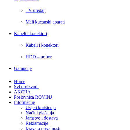
TV uređaji
Mali kućanski aparati
Kabeli i konektori
Kabeli i konektori
HDD – pribor
Garancije
Home
Svi proizvodi
AKCIJA
Poslovnica ROVINJ
Informacije
Uvjeti korištenja
Načini plaćanja
Jamstvo i dostava
Reklamacije
Izjava o privatnosti