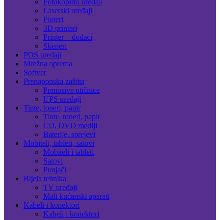
Fotokopirni uređaji
Laserski uređaji
Ploteri
3D printeri
Printer – dodaci
Skeneri
POS uređaji
Mrežna oprema
Softver
Prenaponska zaštita
Prenosive utičnice
UPS uređaji
Tinte, toneri, papir
Tinte, toneri, papir
CD, DVD mediji
Baterije, sprejevi
Mobiteli, tableti, satovi
Mobiteli i tableti
Satovi
Punjači
Bijela tehnika
TV uređaji
Mali kućanski aparati
Kabeli i konektori
Kabeli i konektori