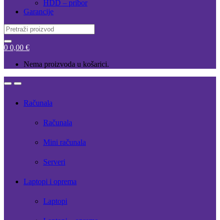
HDD – pribor
Garancije
Search
for:
0
0,00
€
Nema proizvoda u košarici.
Open
Close
Računala
Računala
Mini računala
Serveri
Laptopi i oprema
Laptopi