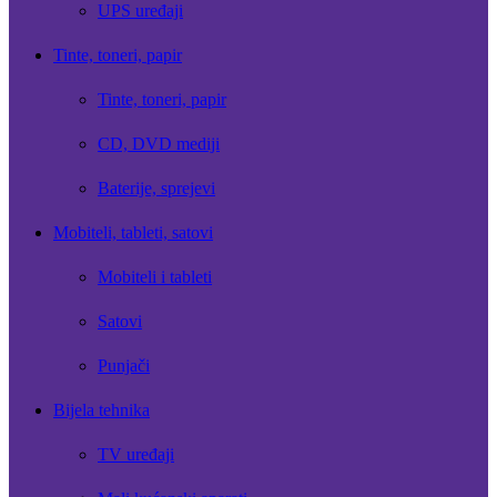
UPS uređaji
Tinte, toneri, papir
Tinte, toneri, papir
CD, DVD mediji
Baterije, sprejevi
Mobiteli, tableti, satovi
Mobiteli i tableti
Satovi
Punjači
Bijela tehnika
TV uređaji