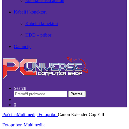
Mali kućanski aparati
Kabeli i konektori
Kabeli i konektori
HDD – pribor
Garancije
Search
Pretraži:
Pretraži
0
Početna
Multimedija
Fotopribor
Canon Extender Cap E II
Fotopribor
,
Multimedija