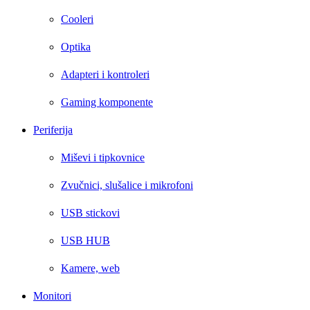
Cooleri
Optika
Adapteri i kontroleri
Gaming komponente
Periferija
Miševi i tipkovnice
Zvučnici, slušalice i mikrofoni
USB stickovi
USB HUB
Kamere, web
Monitori