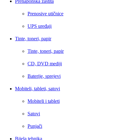
Prenaponska zaštita
Prenosive utičnice
UPS uređaji
Tinte, toneri, papir
Tinte, toneri, papir
CD, DVD mediji
Baterije, sprejevi
Mobiteli, tableti, satovi
Mobiteli i tableti
Satovi
Punjači
Bijela tehnika