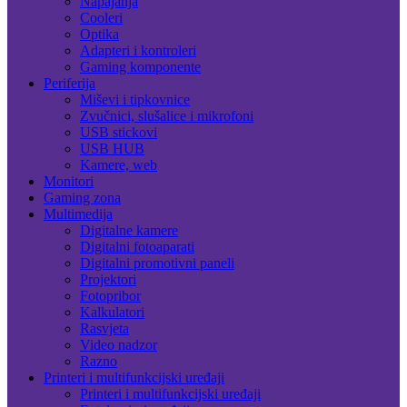
Napajanja
Cooleri
Optika
Adapteri i kontroleri
Gaming komponente
Periferija
Miševi i tipkovnice
Zvučnici, slušalice i mikrofoni
USB stickovi
USB HUB
Kamere, web
Monitori
Gaming zona
Multimedija
Digitalne kamere
Digitalni fotoaparati
Digitalni promotivni paneli
Projektori
Fotopribor
Kalkulatori
Rasvjeta
Video nadzor
Razno
Printeri i multifunkcijski uređaji
Printeri i multifunkcijski uređaji