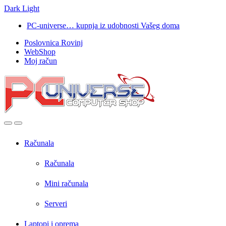
Dark
Light
Skip
Skip
PC-universe… kupnja iz udobnosti Vašeg doma
to
to
Poslovnica Rovinj
navigation
content
WebShop
Moj račun
Open
Close
Računala
Računala
Mini računala
Serveri
Laptopi i oprema