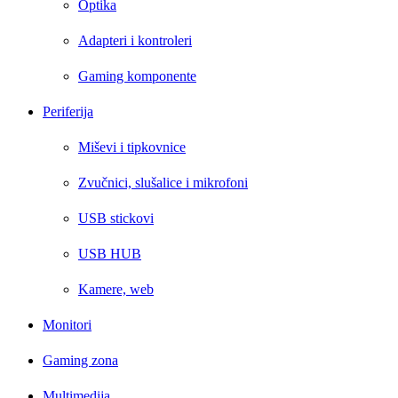
Optika
Adapteri i kontroleri
Gaming komponente
Periferija
Miševi i tipkovnice
Zvučnici, slušalice i mikrofoni
USB stickovi
USB HUB
Kamere, web
Monitori
Gaming zona
Multimedija