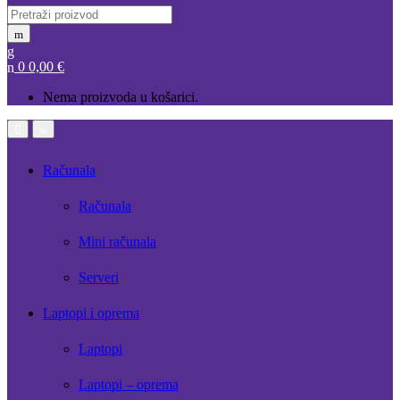
Search
for:
0
0,00
€
Nema proizvoda u košarici.
Open
Close
Računala
Računala
Mini računala
Serveri
Laptopi i oprema
Laptopi
Laptopi – oprema