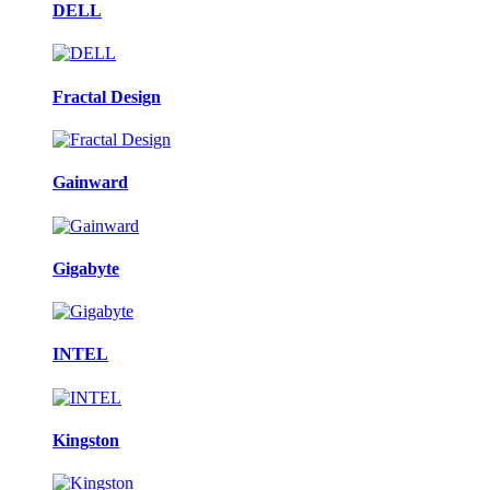
DELL
Fractal Design
Gainward
Gigabyte
INTEL
Kingston