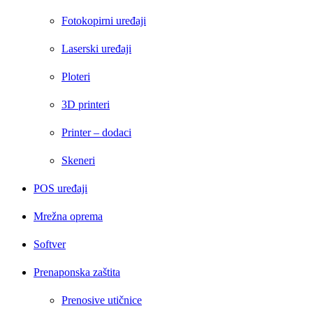
Fotokopirni uređaji
Laserski uređaji
Ploteri
3D printeri
Printer – dodaci
Skeneri
POS uređaji
Mrežna oprema
Softver
Prenaponska zaštita
Prenosive utičnice