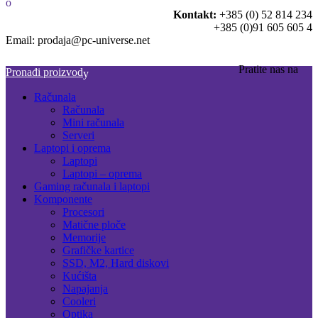
Kontakt:
+385 (0) 52 814 234
+385 (0)91 605 605 4
Email: prodaja@pc-universe.net
Pratite nas na
Pronađi proizvod
Računala
Računala
Mini računala
Serveri
Laptopi i oprema
Laptopi
Laptopi – oprema
Gaming računala i laptopi
Komponente
Procesori
Matične ploče
Memorije
Grafičke kartice
SSD, M2, Hard diskovi
Kućišta
Napajanja
Cooleri
Optika