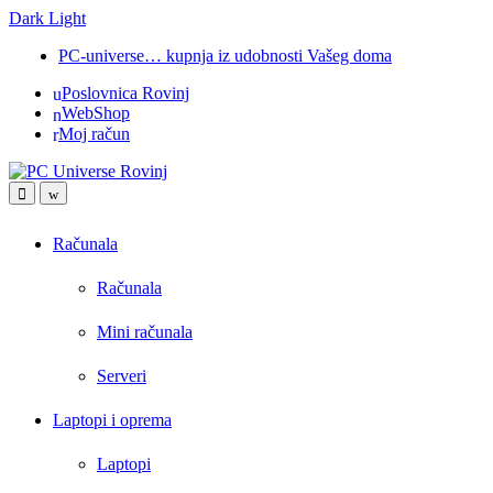
Dark
Light
Skip
Skip
PC-universe… kupnja iz udobnosti Vašeg doma
to
to
Poslovnica Rovinj
navigation
content
WebShop
Moj račun
Open
Close
Računala
Računala
Mini računala
Serveri
Laptopi i oprema
Laptopi