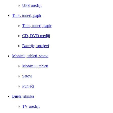
UPS uređaji
Tinte, toneri, papir
Tinte, toneri, papir
CD, DVD mediji
Baterije, sprejevi
Mobiteli, tableti, satovi
Mobiteli i tableti
Satovi
Punjači
Bijela tehnika
TV uređaji