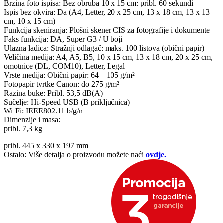
Brzina foto ispisa: Bez obruba 10 x 15 cm: pribl. 60 sekundi
Ispis bez okvira: Da (A4, Letter, 20 x 25 cm, 13 x 18 cm, 13 x 13
cm, 10 x 15 cm)
Funkcija skeniranja: Plošni skener CIS za fotografije i dokumente
Faks funkcija: DA, Super G3 / U boji
Ulazna ladica: Stražnji odlagač: maks. 100 listova (obični papir)
Veličina medija: A4, A5, B5, 10 x 15 cm, 13 x 18 cm, 20 x 25 cm,
omotnice (DL, COM10), Letter, Legal
Vrste medija: Obični papir: 64 – 105 g/m²
Fotopapir tvrtke Canon: do 275 g/m²
Razina buke: Pribl. 53,5 dB(A)
Sučelje: Hi-Speed USB (B priključnica)
Wi-Fi: IEEE802.11 b/g/n
Dimenzije i masa:
pribl. 7,3 kg
pribl. 445 x 330 x 197 mm
Ostalo: Više detalja o proizvodu možete naći
ovdje.