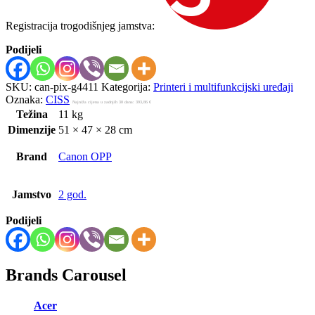
Registracija trogodišnjeg jamstva:
Podijeli
SKU:
can-pix-g4411
Kategorija:
Printeri i multifunkcijski uređaji
Oznaka:
CISS
Najniža cijena u zadnjih 30 dana:
393,86
€
Težina
11 kg
Dimenzije
51 × 47 × 28 cm
Brand
Canon OPP
Jamstvo
2 god.
Podijeli
Brands Carousel
Acer