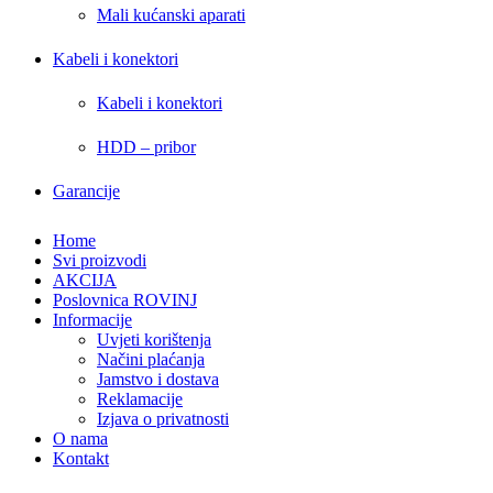
Mali kućanski aparati
Kabeli i konektori
Kabeli i konektori
HDD – pribor
Garancije
Home
Svi proizvodi
AKCIJA
Poslovnica ROVINJ
Informacije
Uvjeti korištenja
Načini plaćanja
Jamstvo i dostava
Reklamacije
Izjava o privatnosti
O nama
Kontakt