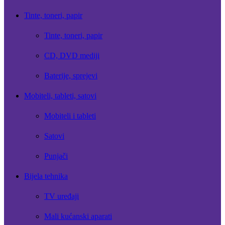
Tinte, toneri, papir
Tinte, toneri, papir
CD, DVD mediji
Baterije, sprejevi
Mobiteli, tableti, satovi
Mobiteli i tableti
Satovi
Punjači
Bijela tehnika
TV uređaji
Mali kućanski aparati