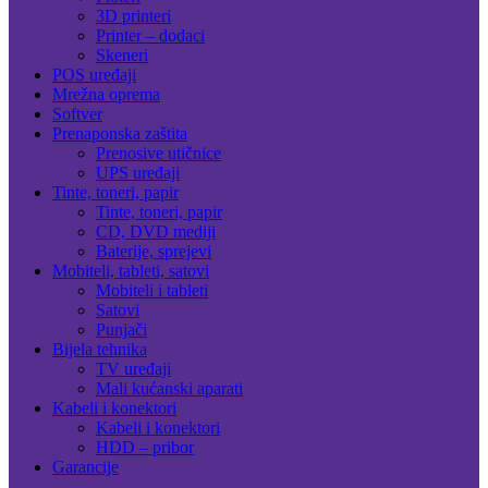
3D printeri
Printer – dodaci
Skeneri
POS uređaji
Mrežna oprema
Softver
Prenaponska zaštita
Prenosive utičnice
UPS uređaji
Tinte, toneri, papir
Tinte, toneri, papir
CD, DVD mediji
Baterije, sprejevi
Mobiteli, tableti, satovi
Mobiteli i tableti
Satovi
Punjači
Bijela tehnika
TV uređaji
Mali kućanski aparati
Kabeli i konektori
Kabeli i konektori
HDD – pribor
Garancije