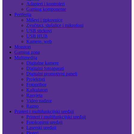
Adapteri i kontroleri
Gaming komponente
Periferija
Miševi i tipkovnice
Zvučnici, slušalice i mikrofoni
USB stickovi
USB HUB
Kamere, web
Monitori
Gaming zona
Multimedija
Digitalne kamere
Digitalni fotoaparati
Digitalni promotivni paneli
Projektori
Fotopribor
Kalkulatori
Rasvjeta
Video nadzor
Razno
Printeri i multifunkcijski uređaji
Printeri i multifunkcijski uređaji
Fotokopirni uređaji
Laserski uređaji
Ploteri