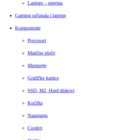
Laptopi – oprema
Gaming računala i laptopi
Komponente
Procesori
Matične ploče
Memorije
Grafičke kartice
SSD, M2, Hard diskovi
Kućišta
Napajanja
Cooleri