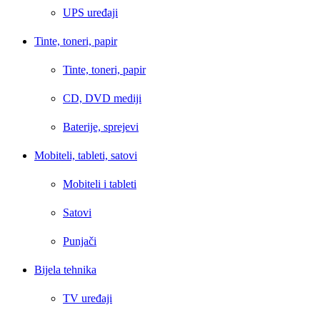
UPS uređaji
Tinte, toneri, papir
Tinte, toneri, papir
CD, DVD mediji
Baterije, sprejevi
Mobiteli, tableti, satovi
Mobiteli i tableti
Satovi
Punjači
Bijela tehnika
TV uređaji