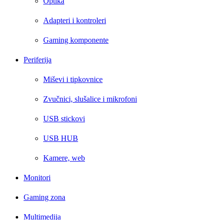
Optika
Adapteri i kontroleri
Gaming komponente
Periferija
Miševi i tipkovnice
Zvučnici, slušalice i mikrofoni
USB stickovi
USB HUB
Kamere, web
Monitori
Gaming zona
Multimedija