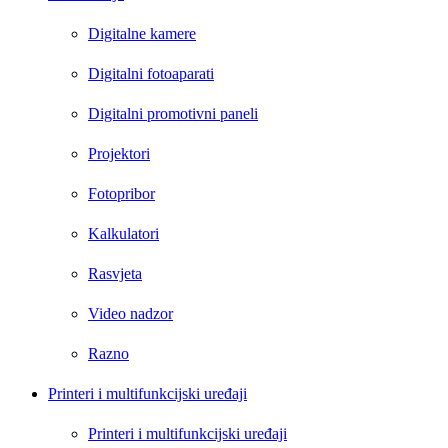
Digitalne kamere
Digitalni fotoaparati
Digitalni promotivni paneli
Projektori
Fotopribor
Kalkulatori
Rasvjeta
Video nadzor
Razno
Printeri i multifunkcijski uređaji
Printeri i multifunkcijski uređaji