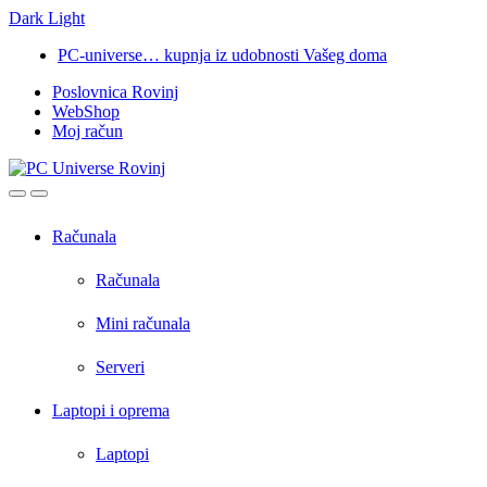
Dark
Light
Skip
Skip
PC-universe… kupnja iz udobnosti Vašeg doma
to
to
Poslovnica Rovinj
navigation
content
WebShop
Moj račun
Open
Close
Računala
Računala
Mini računala
Serveri
Laptopi i oprema
Laptopi