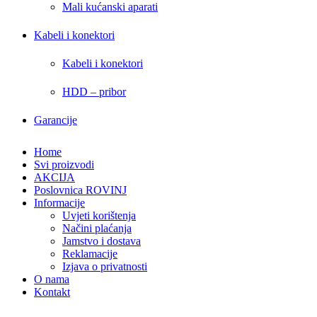
Mali kućanski aparati
Kabeli i konektori
Kabeli i konektori
HDD – pribor
Garancije
Home
Svi proizvodi
AKCIJA
Poslovnica ROVINJ
Informacije
Uvjeti korištenja
Načini plaćanja
Jamstvo i dostava
Reklamacije
Izjava o privatnosti
O nama
Kontakt