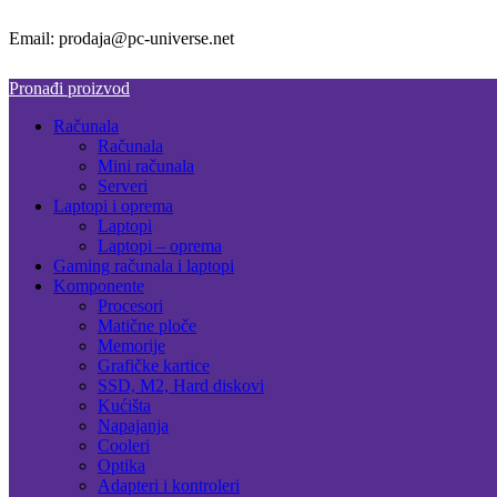
Email: prodaja@pc-universe.net
Pronađi proizvod
Računala
Računala
Mini računala
Serveri
Laptopi i oprema
Laptopi
Laptopi – oprema
Gaming računala i laptopi
Komponente
Procesori
Matične ploče
Memorije
Grafičke kartice
SSD, M2, Hard diskovi
Kućišta
Napajanja
Cooleri
Optika
Adapteri i kontroleri