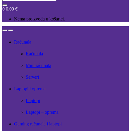
for:
0
0,00
€
Nema proizvoda u košarici.
Open
Close
Računala
Računala
Mini računala
Serveri
Laptopi i oprema
Laptopi
Laptopi – oprema
Gaming računala i laptopi