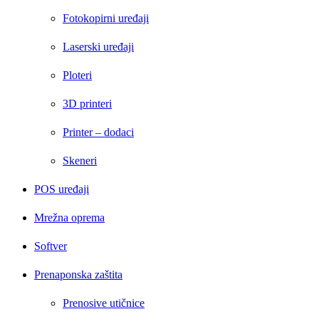
Fotokopirni uređaji
Laserski uređaji
Ploteri
3D printeri
Printer – dodaci
Skeneri
POS uređaji
Mrežna oprema
Softver
Prenaponska zaštita
Prenosive utičnice