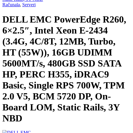
Računala
,
Serveri
DELL EMC PowerEdge R260,
6×2.5″, Intel Xeon E-2434
(3.4G, 4C/8T, 12MB, Turbo,
HT (55W)), 16GB UDIMM
5600MT/s, 480GB SSD SATA
HP, PERC H355, iDRAC9
Basic, Single RPS 700W, TPM
2.0 V5, BCM 5720 DP, On-
Board LOM, Static Rails, 3Y
NBD