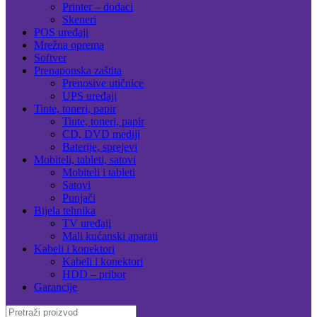
Printer – dodaci
Skeneri
POS uređaji
Mrežna oprema
Softver
Prenaponska zaštita
Prenosive utičnice
UPS uređaji
Tinte, toneri, papir
Tinte, toneri, papir
CD, DVD mediji
Baterije, sprejevi
Mobiteli, tableti, satovi
Mobiteli i tableti
Satovi
Punjači
Bijela tehnika
TV uređaji
Mali kućanski aparati
Kabeli i konektori
Kabeli i konektori
HDD – pribor
Garancije
Search