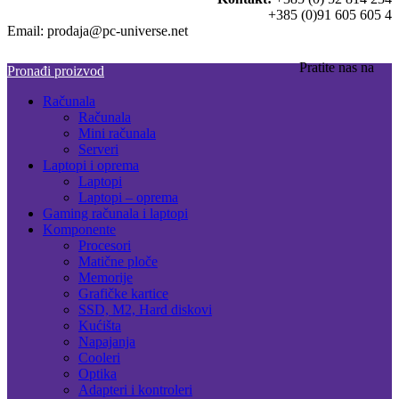
+385 (0)91 605 605 4
Email: prodaja@pc-universe.net
Pratite nas na
Pronađi proizvod
Računala
Računala
Mini računala
Serveri
Laptopi i oprema
Laptopi
Laptopi – oprema
Gaming računala i laptopi
Komponente
Procesori
Matične ploče
Memorije
Grafičke kartice
SSD, M2, Hard diskovi
Kućišta
Napajanja
Cooleri
Optika
Adapteri i kontroleri