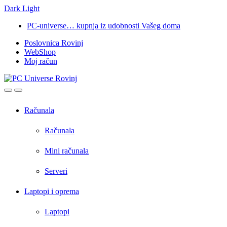
Dark
Light
Skip
Skip
PC-universe… kupnja iz udobnosti Vašeg doma
to
to
Poslovnica Rovinj
navigation
content
WebShop
Moj račun
Open
Close
Računala
Računala
Mini računala
Serveri
Laptopi i oprema
Laptopi