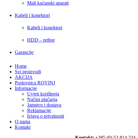
Mali kućanski aparati
Kabeli i konektori
Kabeli i konektori
HDD – pribor
Garancije
Home
Svi proizvodi
AKCIJA
Poslovnica ROVINJ
Informacije
Uvjeti korištenja
Načini plaćanja
Jamstvo i dostava
Reklamacije
Izjava o privatnosti
O nama
Kontakt
Kontakt:
+385 (0) 52 814 234