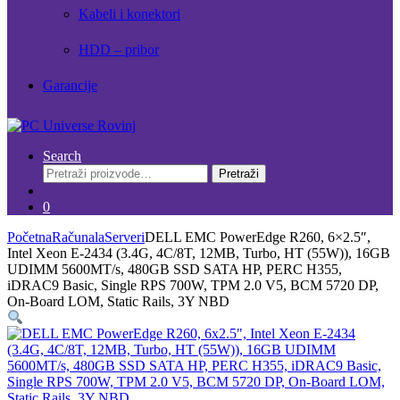
Kabeli i konektori
HDD – pribor
Garancije
Search
Pretraži:
Pretraži
0
Početna
Računala
Serveri
DELL EMC PowerEdge R260, 6×2.5″,
Intel Xeon E-2434 (3.4G, 4C/8T, 12MB, Turbo, HT (55W)), 16GB
UDIMM 5600MT/s, 480GB SSD SATA HP, PERC H355,
iDRAC9 Basic, Single RPS 700W, TPM 2.0 V5, BCM 5720 DP,
On-Board LOM, Static Rails, 3Y NBD