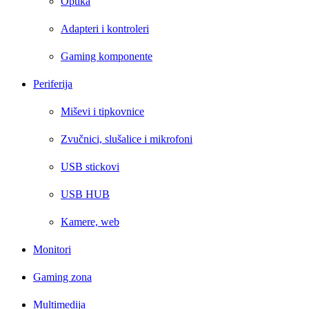
Optika
Adapteri i kontroleri
Gaming komponente
Periferija
Miševi i tipkovnice
Zvučnici, slušalice i mikrofoni
USB stickovi
USB HUB
Kamere, web
Monitori
Gaming zona
Multimedija