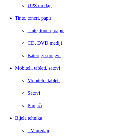
UPS uređaji
Tinte, toneri, papir
Tinte, toneri, papir
CD, DVD mediji
Baterije, sprejevi
Mobiteli, tableti, satovi
Mobiteli i tableti
Satovi
Punjači
Bijela tehnika
TV uređaji