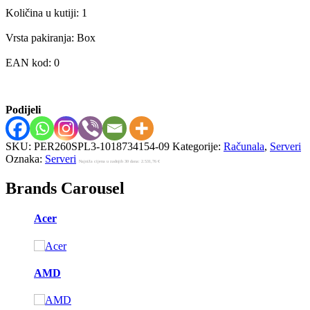
Količina u kutiji: 1
Vrsta pakiranja: Box
EAN kod: 0
Podijeli
SKU:
PER260SPL3-1018734154-09
Kategorije:
Računala
,
Serveri
Oznaka:
Serveri
Najniža cijena u zadnjih 30 dana:
2.531,76
€
Brands Carousel
Acer
AMD