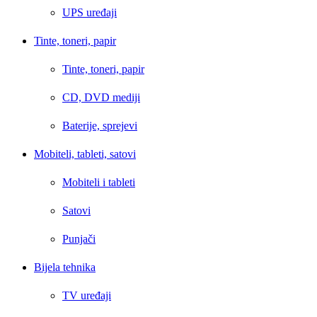
UPS uređaji
Tinte, toneri, papir
Tinte, toneri, papir
CD, DVD mediji
Baterije, sprejevi
Mobiteli, tableti, satovi
Mobiteli i tableti
Satovi
Punjači
Bijela tehnika
TV uređaji