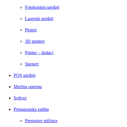
Fotokopirni uređaji
Laserski uređaji
Ploteri
3D printeri
Printer – dodaci
Skeneri
POS uređaji
Mrežna oprema
Softver
Prenaponska zaštita
Prenosive utičnice