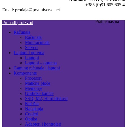
+385 (0)91 605 605 4
Email: prodaja@pc-universe.net
Pratite nas na
Pronađi proizvod
Računala
Računala
Mini računala
Serveri
Laptopi i oprema
Laptopi
Laptopi – oprema
Gaming računala i laptopi
Komponente
Procesori
Matične ploče
Memorije
Grafičke kartice
SSD, M2, Hard diskovi
Kućišta
Napajanja
Cooleri
Optika
Adapteri i kontroleri