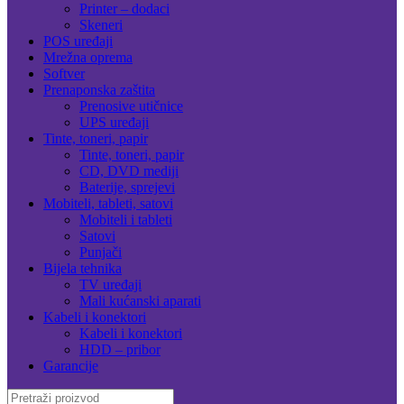
Printer – dodaci
Skeneri
POS uređaji
Mrežna oprema
Softver
Prenaponska zaštita
Prenosive utičnice
UPS uređaji
Tinte, toneri, papir
Tinte, toneri, papir
CD, DVD mediji
Baterije, sprejevi
Mobiteli, tableti, satovi
Mobiteli i tableti
Satovi
Punjači
Bijela tehnika
TV uređaji
Mali kućanski aparati
Kabeli i konektori
Kabeli i konektori
HDD – pribor
Garancije
Search