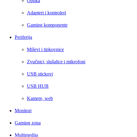
Optika
Adapteri i kontroleri
Gaming komponente
Periferija
Miševi i tipkovnice
Zvučnici, slušalice i mikrofoni
USB stickovi
USB HUB
Kamere, web
Monitori
Gaming zona
Multimedija