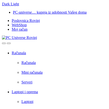
Dark
Light
Skip
Skip
PC-universe… kupnja iz udobnosti Vašeg doma
to
to
Poslovnica Rovinj
navigation
content
WebShop
Moj račun
Open
Close
Računala
Računala
Mini računala
Serveri
Laptopi i oprema
Laptopi