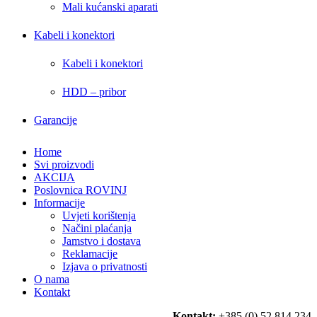
Mali kućanski aparati
Kabeli i konektori
Kabeli i konektori
HDD – pribor
Garancije
Home
Svi proizvodi
AKCIJA
Poslovnica ROVINJ
Informacije
Uvjeti korištenja
Načini plaćanja
Jamstvo i dostava
Reklamacije
Izjava o privatnosti
O nama
Kontakt
Kontakt:
+385 (0) 52 814 234