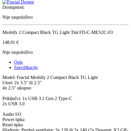
Dostupnost:
Nije raspoloživo
Meshify 2 Compact Black TG Light Tint FD-C-MES2C-03
148,91
€
Nije raspoloživo
Opis
Specifikacije
Model: Fractal Meshify 2 Compact Black TG Light
Utori: 2x 3.5″ ili 2.5″
4x 2.5″ ukupno
Priključci: 1x USB 3.1 Gen 2 Type-C
2x USB 3.0
Audio I/O
Power tipka
Reset tipka
Hlađenje: Prednji ventilator: 3x 120 ili 2x 140 (2x Dynamic X2 GP-