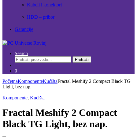
Kabeli i konektori
HDD – pribor
Garancije
Search
Pretraži:
Pretraži
0
Početna
Komponente
Kućišta
Fractal Meshify 2 Compact Black TG
Light, bez nap.
Komponente
,
Kućišta
Fractal Meshify 2 Compact
Black TG Light, bez nap.