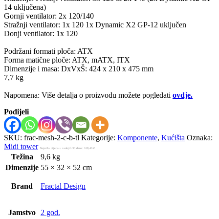
14 uključena)
Gornji ventilator: 2x 120/140
Stražnji ventilator: 1x 120 1x Dynamic X2 GP-12 uključen
Donji ventilator: 1x 120
Podržani formati ploča: ATX
Forma matične ploče: ATX, mATX, ITX
Dimenzije i masa: DxVxŠ: 424 x 210 x 475 mm
7,7 kg
Napomena: Više detalja o proizvodu možete pogledati
ovdje.
Podijeli
SKU:
frac-mesh-2-c-b-tl
Kategorije:
Komponente
,
Kućišta
Oznaka:
Midi tower
Najniža cijena u zadnjih 30 dana:
168,46
€
Težina
9,6 kg
Dimenzije
55 × 32 × 52 cm
Brand
Fractal Design
Jamstvo
2 god.