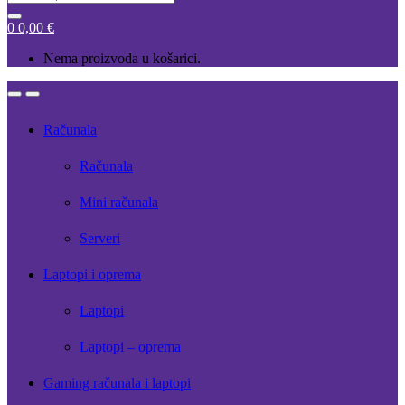
for:
0
0,00
€
Nema proizvoda u košarici.
Open
Close
Računala
Računala
Mini računala
Serveri
Laptopi i oprema
Laptopi
Laptopi – oprema
Gaming računala i laptopi