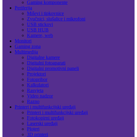
Gaming komponente
Periferija
Miševi i tipkovnice
Zvučnici, slušalice i mikrofoni
USB stickovi
USB HUB
Kamere, web
Monitori
Gaming zona
Multimedija
Digitalne kamere
Digitalni fotoaparati
Digitalni promotivni paneli
Projektori
Fotopribor
Kalkulatori
Rasvjeta
Video nadzor
Razno
Printeri i multifunkcijski uređaji
Printeri i multifunkcijski uređaji
Fotokopirni uređaji
Laserski uređaji
Ploteri
3D printeri