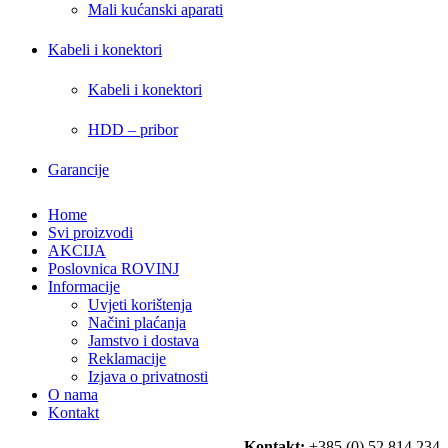
Mali kućanski aparati
Kabeli i konektori
Kabeli i konektori
HDD – pribor
Garancije
Home
Svi proizvodi
AKCIJA
Poslovnica ROVINJ
Informacije
Uvjeti korištenja
Načini plaćanja
Jamstvo i dostava
Reklamacije
Izjava o privatnosti
O nama
Kontakt
Kontakt:
+385 (0) 52 814 234