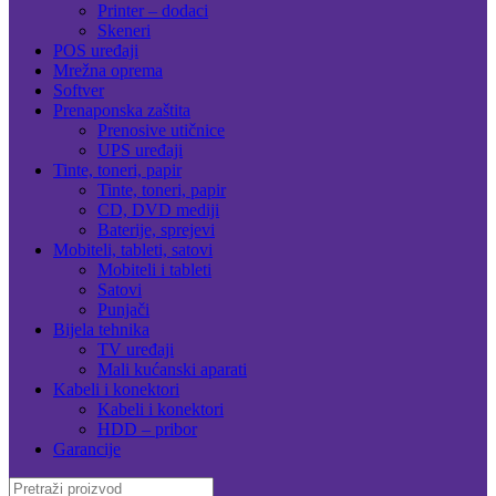
Printer – dodaci
Skeneri
POS uređaji
Mrežna oprema
Softver
Prenaponska zaštita
Prenosive utičnice
UPS uređaji
Tinte, toneri, papir
Tinte, toneri, papir
CD, DVD mediji
Baterije, sprejevi
Mobiteli, tableti, satovi
Mobiteli i tableti
Satovi
Punjači
Bijela tehnika
TV uređaji
Mali kućanski aparati
Kabeli i konektori
Kabeli i konektori
HDD – pribor
Garancije
Search