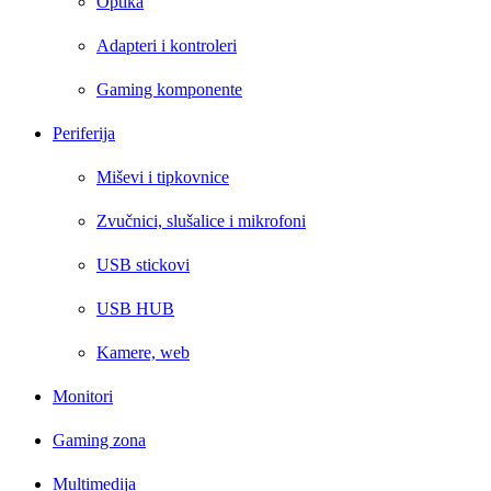
Optika
Adapteri i kontroleri
Gaming komponente
Periferija
Miševi i tipkovnice
Zvučnici, slušalice i mikrofoni
USB stickovi
USB HUB
Kamere, web
Monitori
Gaming zona
Multimedija