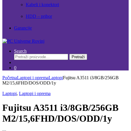
Kabeli i konektori
HDD – pribor
Garancije
Search
Pretraži:
Pretraži
0
Početna
Laptopi i oprema
Laptopi
Fujitsu A3511 i3/8GB/256GB
M2/15,6FHD/DOS/ODD/1y
Laptopi
,
Laptopi i oprema
Fujitsu A3511 i3/8GB/256GB
M2/15,6FHD/DOS/ODD/1y