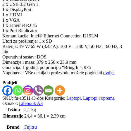
2 x USB 3.2 Gen 1
1 x DisplayPort
1 x HDMI
1 x VGA
1 x Ethernet RJ-45
1 x Port Replicator
Komunikacija: Intel® Ethernet Connection I219LM
Utori za proširenje: 1 x SD
Baterija: 19 V/ 65 W (3.42 A), 100 V – 240 V, 50 Hz – 60 Hz, 3-
pin
Operativni sustav: DOS
Dimenzije i masa: 379 x 256 x 23.9 mm
Garancija: 1 godina po principu “Bring In”, 9×5
Napomena: Više detalja o proizvodu možete pogledati
ovdje.
Podijeli
SKU:
fu-a3511-i3-dos
Kategorije:
Laptopi
,
Laptopi i oprema
Oznaka:
Lifebook A3
Težina
2,1 kg
Dimenzije
24,4 × 36,1 × 2,39 cm
Brand
Fujitsu