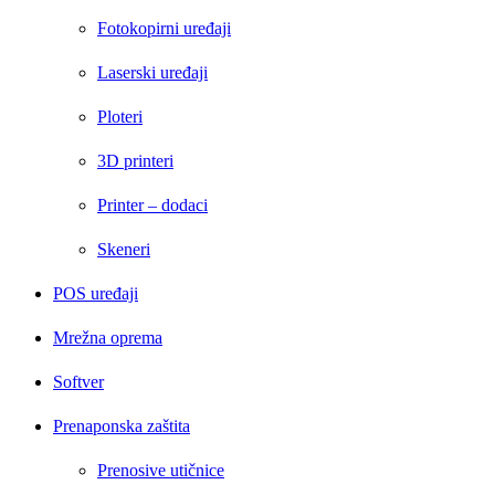
Fotokopirni uređaji
Laserski uređaji
Ploteri
3D printeri
Printer – dodaci
Skeneri
POS uređaji
Mrežna oprema
Softver
Prenaponska zaštita
Prenosive utičnice