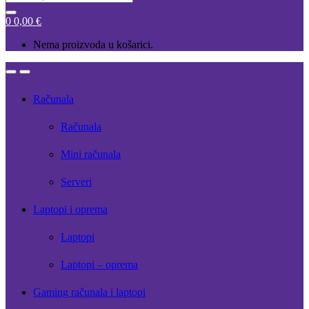
for:
0
0,00
€
Nema proizvoda u košarici.
Open
Close
Računala
Računala
Mini računala
Serveri
Laptopi i oprema
Laptopi
Laptopi – oprema
Gaming računala i laptopi