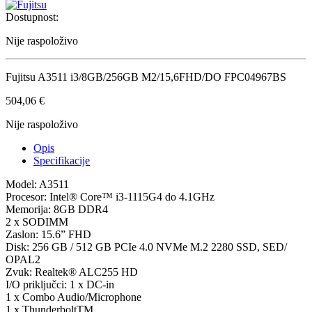
Dostupnost:
Nije raspoloživo
Fujitsu A3511 i3/8GB/256GB M2/15,6FHD/DO FPC04967BS
504,06
€
Nije raspoloživo
Opis
Specifikacije
Model: A3511
Procesor: Intel® Core™ i3-1115G4 do 4.1GHz
Memorija: 8GB DDR4
2 x SODIMM
Zaslon: 15.6” FHD
Disk: 256 GB / 512 GB PCIe 4.0 NVMe M.2 2280 SSD, SED/
OPAL2
Zvuk: Realtek® ALC255 HD
I/O priključci: 1 x DC-in
1 x Combo Audio/Microphone
1 x ThunderboltTM