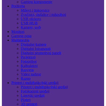
Gaming komponente
Periferija
Miševi i tipkovnice
Zvučnici, slušalice i mikrofoni
USB stickovi
USB HUB
Kamere, web
Monitori
Gaming zona
Multimedija
Digitalne kamere
Digitalni fotoaparati
Digitalni promotivni paneli
Projektori
Fotopribor
Kalkulatori
Rasvjeta
Video nadzor
Razno
Printeri i multifunkcijski uređaji
Printeri i multifunkcijski uređaji
Fotokopirni uređaji
Laserski uređaji
Ploteri
3D printeri