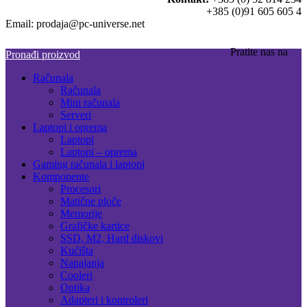
+385 (0)91 605 605 4
Email: prodaja@pc-universe.net
Pratite nas na
Pronađi proizvod
Računala
Računala
Mini računala
Serveri
Laptopi i oprema
Laptopi
Laptopi – oprema
Gaming računala i laptopi
Komponente
Procesori
Matične ploče
Memorije
Grafičke kartice
SSD, M2, Hard diskovi
Kućišta
Napajanja
Cooleri
Optika
Adapteri i kontroleri