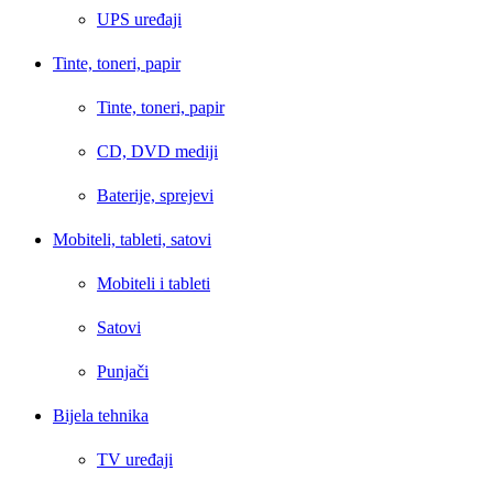
UPS uređaji
Tinte, toneri, papir
Tinte, toneri, papir
CD, DVD mediji
Baterije, sprejevi
Mobiteli, tableti, satovi
Mobiteli i tableti
Satovi
Punjači
Bijela tehnika
TV uređaji