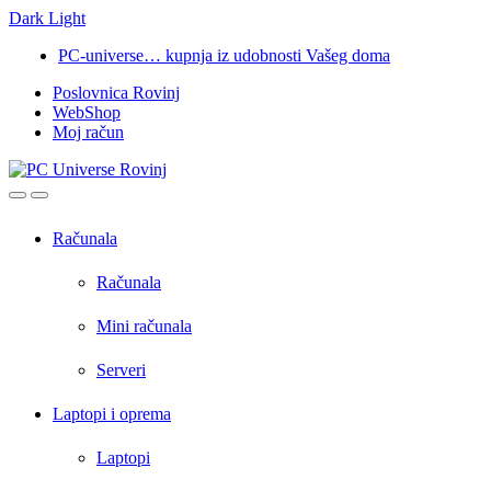
Dark
Light
Skip
Skip
PC-universe… kupnja iz udobnosti Vašeg doma
to
to
Poslovnica Rovinj
navigation
content
WebShop
Moj račun
Open
Close
Računala
Računala
Mini računala
Serveri
Laptopi i oprema
Laptopi