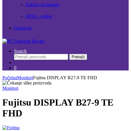
Kabeli i konektori
HDD – pribor
Garancije
Search
Pretraži:
Pretraži
0
Početna
Monitori
Fujitsu DISPLAY B27-9 TE FHD
Monitori
Fujitsu DISPLAY B27-9 TE
FHD