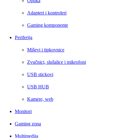
Optika
Adapteri i kontroleri
Gaming komponente
Periferija
Miševi i tipkovnice
Zvučnici, slušalice i mikrofoni
USB stickovi
USB HUB
Kamere, web
Monitori
Gaming zona
Multimedija