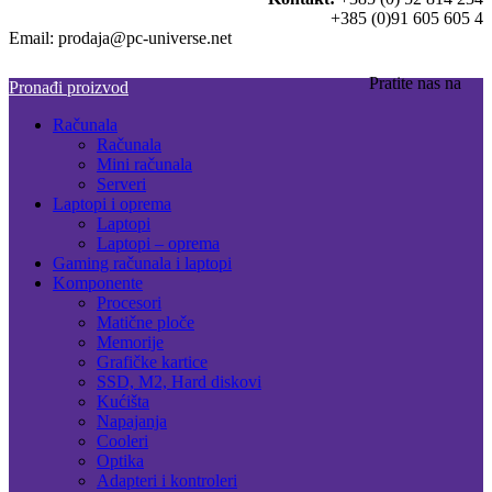
+385 (0)91 605 605 4
Email: prodaja@pc-universe.net
Pratite nas na
Pronađi proizvod
Računala
Računala
Mini računala
Serveri
Laptopi i oprema
Laptopi
Laptopi – oprema
Gaming računala i laptopi
Komponente
Procesori
Matične ploče
Memorije
Grafičke kartice
SSD, M2, Hard diskovi
Kućišta
Napajanja
Cooleri
Optika
Adapteri i kontroleri