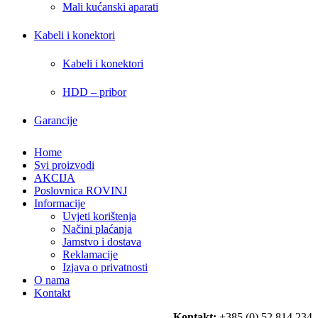
Mali kućanski aparati
Kabeli i konektori
Kabeli i konektori
HDD – pribor
Garancije
Home
Svi proizvodi
AKCIJA
Poslovnica ROVINJ
Informacije
Uvjeti korištenja
Načini plaćanja
Jamstvo i dostava
Reklamacije
Izjava o privatnosti
O nama
Kontakt
Kontakt:
+385 (0) 52 814 234