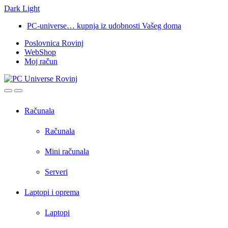
Dark
Light
Skip
Skip
PC-universe… kupnja iz udobnosti Vašeg doma
to
to
Poslovnica Rovinj
navigation
content
WebShop
Moj račun
Open
Close
Računala
Računala
Mini računala
Serveri
Laptopi i oprema
Laptopi