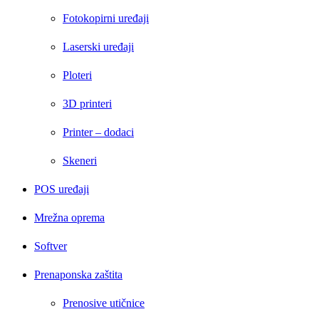
Fotokopirni uređaji
Laserski uređaji
Ploteri
3D printeri
Printer – dodaci
Skeneri
POS uređaji
Mrežna oprema
Softver
Prenaponska zaštita
Prenosive utičnice