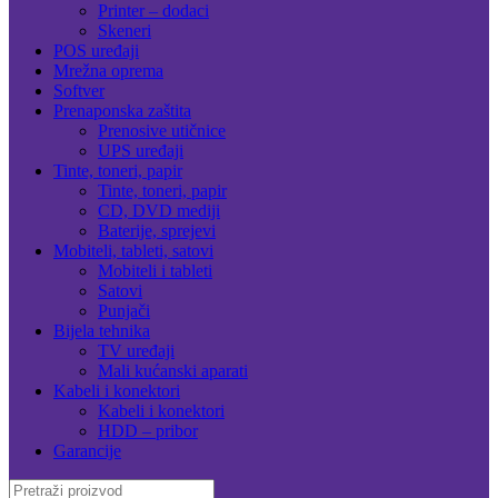
Printer – dodaci
Skeneri
POS uređaji
Mrežna oprema
Softver
Prenaponska zaštita
Prenosive utičnice
UPS uređaji
Tinte, toneri, papir
Tinte, toneri, papir
CD, DVD mediji
Baterije, sprejevi
Mobiteli, tableti, satovi
Mobiteli i tableti
Satovi
Punjači
Bijela tehnika
TV uređaji
Mali kućanski aparati
Kabeli i konektori
Kabeli i konektori
HDD – pribor
Garancije
Search