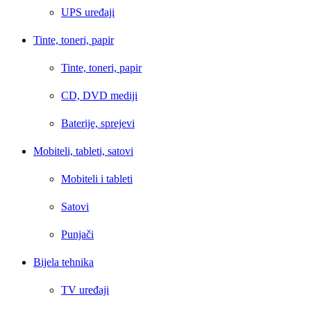
UPS uređaji
Tinte, toneri, papir
Tinte, toneri, papir
CD, DVD mediji
Baterije, sprejevi
Mobiteli, tableti, satovi
Mobiteli i tableti
Satovi
Punjači
Bijela tehnika
TV uređaji