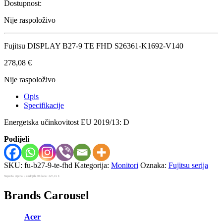
Dostupnost:
Nije raspoloživo
Fujitsu DISPLAY B27-9 TE FHD S26361-K1692-V140
278,08
€
Nije raspoloživo
Opis
Specifikacije
Energetska učinkovitost EU 2019/13: D
Podijeli
SKU:
fu-b27-9-te-fhd
Kategorija:
Monitori
Oznaka:
Fujitsu serija
Najniža cijena u zadnjih 30 dana:
327,15
€
Brands Carousel
Acer