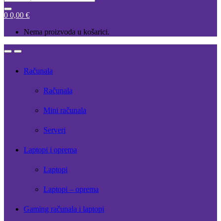
for:
0
0,00
€
Nema proizvoda u košarici.
Open
Close
Računala
Računala
Mini računala
Serveri
Laptopi i oprema
Laptopi
Laptopi – oprema
Gaming računala i laptopi