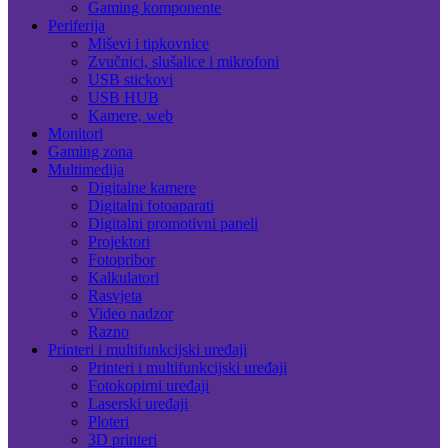
Gaming komponente
Periferija
Miševi i tipkovnice
Zvučnici, slušalice i mikrofoni
USB stickovi
USB HUB
Kamere, web
Monitori
Gaming zona
Multimedija
Digitalne kamere
Digitalni fotoaparati
Digitalni promotivni paneli
Projektori
Fotopribor
Kalkulatori
Rasvjeta
Video nadzor
Razno
Printeri i multifunkcijski uređaji
Printeri i multifunkcijski uređaji
Fotokopirni uređaji
Laserski uređaji
Ploteri
3D printeri