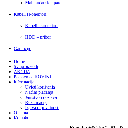
Mali kućanski aparati
Kabeli i konektori
Kabeli i konektori
HDD – pribor
Garancije
Home
Svi proizvodi
AKCIJA
Poslovnica ROVINJ
Informacije
Uvjeti korištenja
Načini plaćanja
Jamstvo i dostava
Reklamacije
Izjava o privatnosti
O nama
Kontakt
Kontakt:
+385 (0) 52 814 234