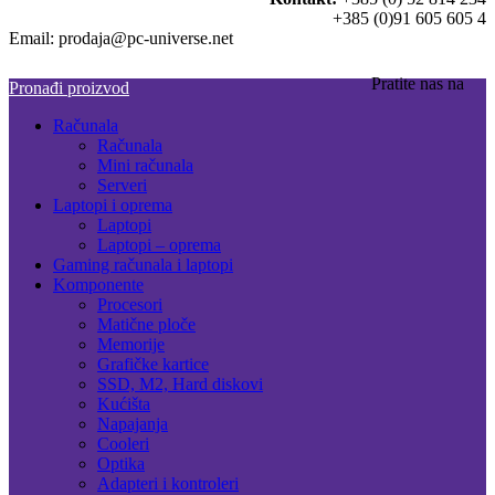
+385 (0)91 605 605 4
Email: prodaja@pc-universe.net
Pratite nas na
Pronađi proizvod
Računala
Računala
Mini računala
Serveri
Laptopi i oprema
Laptopi
Laptopi – oprema
Gaming računala i laptopi
Komponente
Procesori
Matične ploče
Memorije
Grafičke kartice
SSD, M2, Hard diskovi
Kućišta
Napajanja
Cooleri
Optika
Adapteri i kontroleri