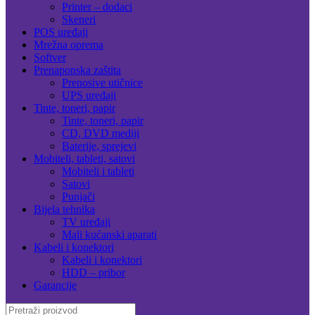
Printer – dodaci
Skeneri
POS uređaji
Mrežna oprema
Softver
Prenaponska zaštita
Prenosive utičnice
UPS uređaji
Tinte, toneri, papir
Tinte, toneri, papir
CD, DVD mediji
Baterije, sprejevi
Mobiteli, tableti, satovi
Mobiteli i tableti
Satovi
Punjači
Bijela tehnika
TV uređaji
Mali kućanski aparati
Kabeli i konektori
Kabeli i konektori
HDD – pribor
Garancije
Search