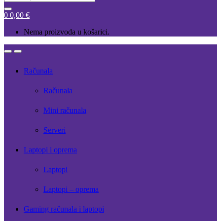
for:
0
0,00
€
Nema proizvoda u košarici.
Open
Close
Računala
Računala
Mini računala
Serveri
Laptopi i oprema
Laptopi
Laptopi – oprema
Gaming računala i laptopi