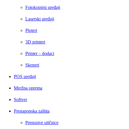
Fotokopirni uređaji
Laserski uređaji
Ploteri
3D printeri
Printer – dodaci
Skeneri
POS uređaji
Mrežna oprema
Softver
Prenaponska zaštita
Prenosive utičnice