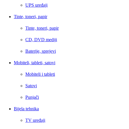
UPS uređaji
Tinte, toneri, papir
Tinte, toneri, papir
CD, DVD mediji
Baterije, sprejevi
Mobiteli, tableti, satovi
Mobiteli i tableti
Satovi
Punjači
Bijela tehnika
TV uređaji