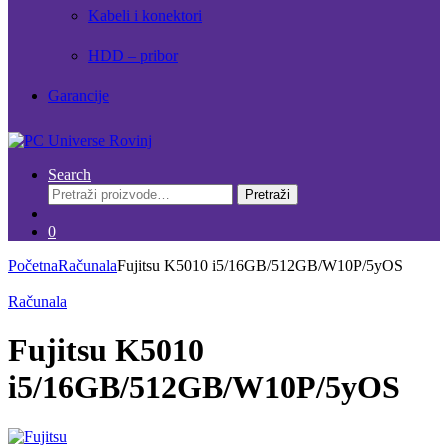
Kabeli i konektori
HDD – pribor
Garancije
Search
Pretraži:
Pretraži
0
Početna
Računala
Fujitsu K5010 i5/16GB/512GB/W10P/5yOS
Računala
Fujitsu K5010
i5/16GB/512GB/W10P/5yOS