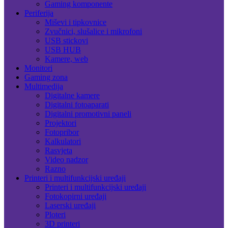
Gaming komponente
Periferija
Miševi i tipkovnice
Zvučnici, slušalice i mikrofoni
USB stickovi
USB HUB
Kamere, web
Monitori
Gaming zona
Multimedija
Digitalne kamere
Digitalni fotoaparati
Digitalni promotivni paneli
Projektori
Fotopribor
Kalkulatori
Rasvjeta
Video nadzor
Razno
Printeri i multifunkcijski uređaji
Printeri i multifunkcijski uređaji
Fotokopirni uređaji
Laserski uređaji
Ploteri
3D printeri