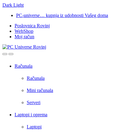
Dark
Light
Skip
Skip
PC-universe… kupnja iz udobnosti Vašeg doma
to
to
Poslovnica Rovinj
navigation
content
WebShop
Moj račun
Open
Close
Računala
Računala
Mini računala
Serveri
Laptopi i oprema
Laptopi