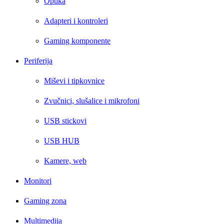
Optika
Adapteri i kontroleri
Gaming komponente
Periferija
Miševi i tipkovnice
Zvučnici, slušalice i mikrofoni
USB stickovi
USB HUB
Kamere, web
Monitori
Gaming zona
Multimedija