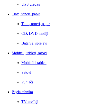
UPS uređaji
Tinte, toneri, papir
Tinte, toneri, papir
CD, DVD mediji
Baterije, sprejevi
Mobiteli, tableti, satovi
Mobiteli i tableti
Satovi
Punjači
Bijela tehnika
TV uređaji