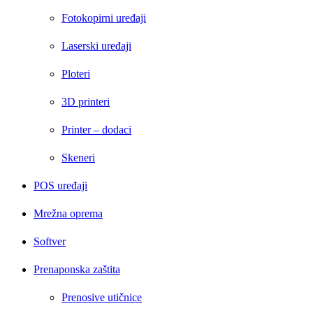
Fotokopirni uređaji
Laserski uređaji
Ploteri
3D printeri
Printer – dodaci
Skeneri
POS uređaji
Mrežna oprema
Softver
Prenaponska zaštita
Prenosive utičnice