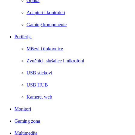
Optika
Adapteri i kontroleri
Gaming komponente
Periferija
Miševi i tipkovnice
Zvučnici, slušalice i mikrofoni
USB stickovi
USB HUB
Kamere, web
Monitori
Gaming zona
Multimedija