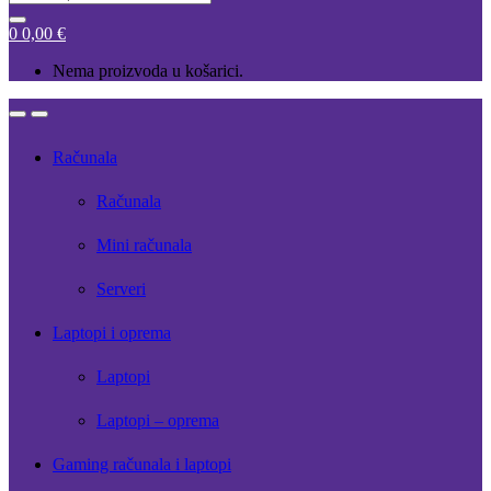
for:
0
0,00
€
Nema proizvoda u košarici.
Open
Close
Računala
Računala
Mini računala
Serveri
Laptopi i oprema
Laptopi
Laptopi – oprema
Gaming računala i laptopi