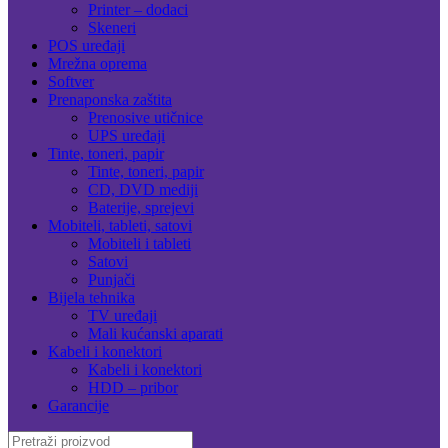
Printer – dodaci
Skeneri
POS uređaji
Mrežna oprema
Softver
Prenaponska zaštita
Prenosive utičnice
UPS uređaji
Tinte, toneri, papir
Tinte, toneri, papir
CD, DVD mediji
Baterije, sprejevi
Mobiteli, tableti, satovi
Mobiteli i tableti
Satovi
Punjači
Bijela tehnika
TV uređaji
Mali kućanski aparati
Kabeli i konektori
Kabeli i konektori
HDD – pribor
Garancije
Search