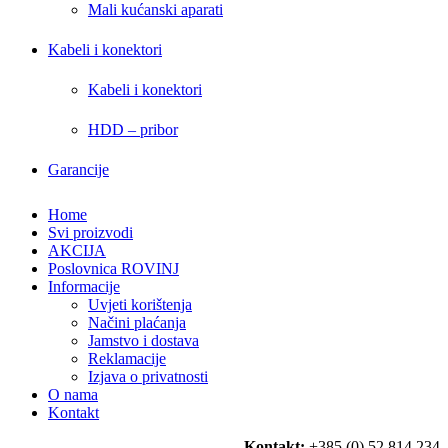
Mali kućanski aparati
Kabeli i konektori
Kabeli i konektori
HDD – pribor
Garancije
Home
Svi proizvodi
AKCIJA
Poslovnica ROVINJ
Informacije
Uvjeti korištenja
Načini plaćanja
Jamstvo i dostava
Reklamacije
Izjava o privatnosti
O nama
Kontakt
Kontakt:
+385 (0) 52 814 234