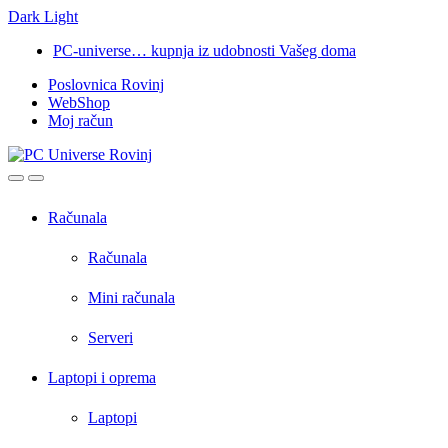
Dark
Light
Skip
Skip
PC-universe… kupnja iz udobnosti Vašeg doma
to
to
Poslovnica Rovinj
navigation
content
WebShop
Moj račun
Open
Close
Računala
Računala
Mini računala
Serveri
Laptopi i oprema
Laptopi