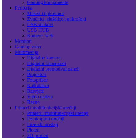
Gaming komponente
Periferija
Miševi i tipkovnice
Zvučnici, slušalice i mikrofoni
USB stickovi
USB HUB
Kamere, web
Monitori
Gaming zona
Multimedija
Digitalne kamere
Digitalni fotoaparati
Digitalni promotivni paneli
Projektori
Fotopribor
Kalkulatori
Rasvjeta
Video nadzor
Razno
Printeri i multifunkcijski uređaji
Printeri i multifunkcijski uređaji
Fotokopirni uređaji
Laserski uređaji
Ploteri
3D printeri