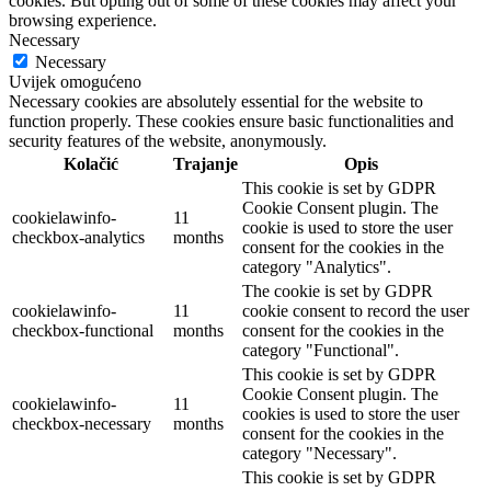
cookies. But opting out of some of these cookies may affect your
browsing experience.
Necessary
Necessary
Uvijek omogućeno
Necessary cookies are absolutely essential for the website to
function properly. These cookies ensure basic functionalities and
security features of the website, anonymously.
Kolačić
Trajanje
Opis
This cookie is set by GDPR
Cookie Consent plugin. The
cookielawinfo-
11
cookie is used to store the user
checkbox-analytics
months
consent for the cookies in the
category "Analytics".
The cookie is set by GDPR
cookielawinfo-
11
cookie consent to record the user
checkbox-functional
months
consent for the cookies in the
category "Functional".
This cookie is set by GDPR
Cookie Consent plugin. The
cookielawinfo-
11
cookies is used to store the user
checkbox-necessary
months
consent for the cookies in the
category "Necessary".
This cookie is set by GDPR