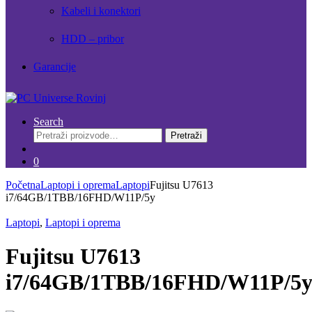
Kabeli i konektori
HDD – pribor
Garancije
Search
Pretraži:
Pretraži
0
Početna
Laptopi i oprema
Laptopi
Fujitsu U7613
i7/64GB/1TBB/16FHD/W11P/5y
Laptopi
,
Laptopi i oprema
Fujitsu U7613
i7/64GB/1TBB/16FHD/W11P/5