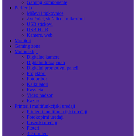
Gaming komponente
Periferija
Miševi i tipkovnice
Zvučnici, slušalice i mikrofoni
USB stickovi
USB HUB
Kamere, web
Monitori
Gaming zona
Multimedija
Digitalne kamere
Digitalni fotoaparati
Digitalni promotivni paneli
Projektori
Fotopribor
Kalkulatori
Rasvjeta
Video nadzor
Razno
Printeri i multifunkcijski uređaji
Printeri i multifunkcijski uređaji
Fotokopirni uređaji
Laserski uređaji
Ploteri
3D printeri