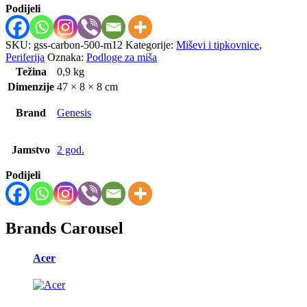
Podijeli
SKU:
gss-carbon-500-m12
Kategorije:
Miševi i tipkovnice
,
Periferija
Oznaka:
Podloge za miša
Težina
0,9 kg
Dimenzije
47 × 8 × 8 cm
Brand
Genesis
Jamstvo
2 god.
Podijeli
Brands Carousel
Acer