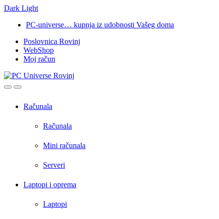
Dark
Light
Skip
Skip
PC-universe… kupnja iz udobnosti Vašeg doma
to
to
Poslovnica Rovinj
navigation
content
WebShop
Moj račun
Open
Close
Računala
Računala
Mini računala
Serveri
Laptopi i oprema
Laptopi