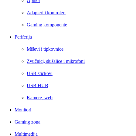
Optika
Adapteri i kontroleri
Gaming komponente
Periferija
Miševi i tipkovnice
Zvučnici, slušalice i mikrofoni
USB stickovi
USB HUB
Kamere, web
Monitori
Gaming zona
Multimedija