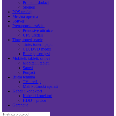
Printer – dodaci
Skeneri
POS uređaji
Mrežna oprema
Softver
Prenaponska zaštita
Prenosive utičnice
UPS uređaji
Tinte, toneri, papir
Tinte, toneri, papir
CD, DVD mediji
Baterije, sprejevi
Mobiteli, tableti, satovi
Mobiteli i tableti
Satovi
Punjači
Bijela tehnika
TV uređaji
Mali kućanski aparati
Kabeli i konektori
Kabeli i konektori
HDD – pribor
Garancije
Search