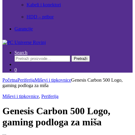
Kabeli i konektori
HDD – pribor
Garancije
Search
Pretraži:
Pretraži
0
Početna
Periferija
Miševi i tipkovnice
Genesis Carbon 500 Logo,
gaming podloga za miša
Miševi i tipkovnice
,
Periferija
Genesis Carbon 500 Logo,
gaming podloga za miša