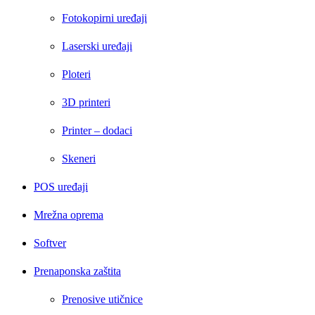
Fotokopirni uređaji
Laserski uređaji
Ploteri
3D printeri
Printer – dodaci
Skeneri
POS uređaji
Mrežna oprema
Softver
Prenaponska zaštita
Prenosive utičnice