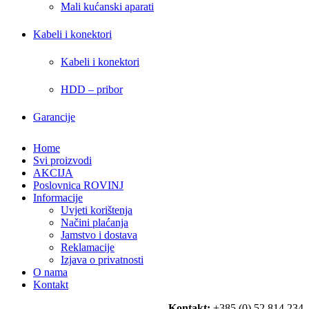
Mali kućanski aparati
Kabeli i konektori
Kabeli i konektori
HDD – pribor
Garancije
Home
Svi proizvodi
AKCIJA
Poslovnica ROVINJ
Informacije
Uvjeti korištenja
Načini plaćanja
Jamstvo i dostava
Reklamacije
Izjava o privatnosti
O nama
Kontakt
Kontakt:
+385 (0) 52 814 234