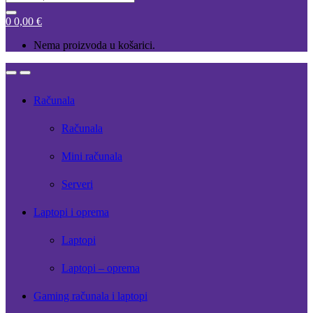
for:
0
0,00
€
Nema proizvoda u košarici.
Open
Close
Računala
Računala
Mini računala
Serveri
Laptopi i oprema
Laptopi
Laptopi – oprema
Gaming računala i laptopi