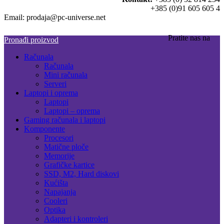
+385 (0)91 605 605 4
Email: prodaja@pc-universe.net
Pratite nas na
Pronađi proizvod
Računala
Računala
Mini računala
Serveri
Laptopi i oprema
Laptopi
Laptopi – oprema
Gaming računala i laptopi
Komponente
Procesori
Matične ploče
Memorije
Grafičke kartice
SSD, M2, Hard diskovi
Kućišta
Napajanja
Cooleri
Optika
Adapteri i kontroleri