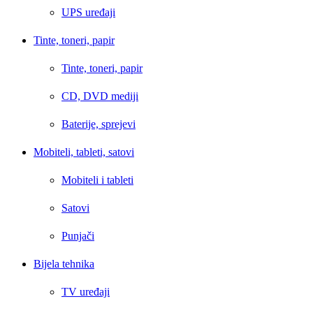
UPS uređaji
Tinte, toneri, papir
Tinte, toneri, papir
CD, DVD mediji
Baterije, sprejevi
Mobiteli, tableti, satovi
Mobiteli i tableti
Satovi
Punjači
Bijela tehnika
TV uređaji