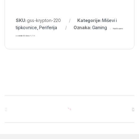
SKU:
gss-krypton-220
Kategorije:
Miševi i
tipkovnice
,
Periferija
Oznaka:
Gaming
Najniža cijena
u zadnjih 30 dana:
11,71
€
Brands Carousel