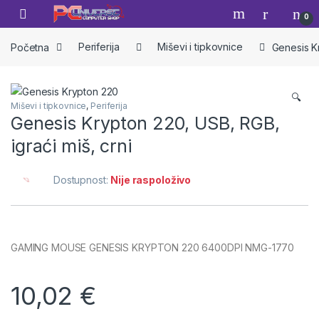
Skip to navigation
Skip to content
Open
0
Početna
Periferija
Miševi i tipkovnice
Genesis Kr
🔍
Miševi i tipkovnice
,
Periferija
Genesis Krypton 220, USB, RGB,
igraći miš, crni
Dostupnost:
Nije raspoloživo
GAMING MOUSE GENESIS KRYPTON 220 6400DPI NMG-1770
10,02
€