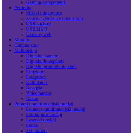
Gaming komponente
Periferija
Miševi i tipkovnice
Zvučnici, slušalice i mikrofoni
USB stickovi
USB HUB
Kamere, web
Monitori
Gaming zona
Multimedija
Digitalne kamere
Digitalni fotoaparati
Digitalni promotivni paneli
Projektori
Fotopribor
Kalkulatori
Rasvjeta
Video nadzor
Razno
Printeri i multifunkcijski uređaji
Printeri i multifunkcijski uređaji
Fotokopirni uređaji
Laserski uređaji
Ploteri
3D printeri