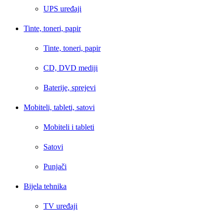
UPS uređaji
Tinte, toneri, papir
Tinte, toneri, papir
CD, DVD mediji
Baterije, sprejevi
Mobiteli, tableti, satovi
Mobiteli i tableti
Satovi
Punjači
Bijela tehnika
TV uređaji