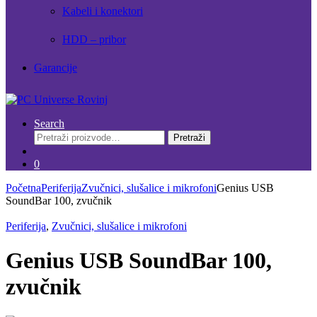
Kabeli i konektori
HDD – pribor
Garancije
Search
Pretraži:
Pretraži
0
Početna
Periferija
Zvučnici, slušalice i mikrofoni
Genius USB
SoundBar 100, zvučnik
Periferija
,
Zvučnici, slušalice i mikrofoni
Genius USB SoundBar 100,
zvučnik