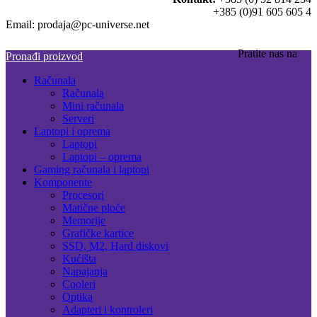
+385 (0)91 605 605 4
Email: prodaja@pc-universe.net
Pratite nas na
Pronađi proizvod
Računala
Računala
Mini računala
Serveri
Laptopi i oprema
Laptopi
Laptopi – oprema
Gaming računala i laptopi
Komponente
Procesori
Matične ploče
Memorije
Grafičke kartice
SSD, M2, Hard diskovi
Kućišta
Napajanja
Cooleri
Optika
Adapteri i kontroleri