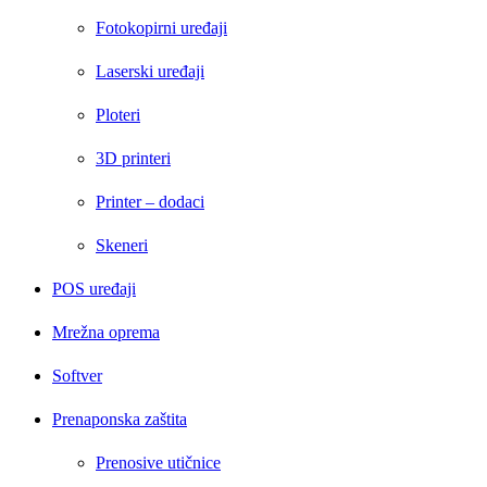
Fotokopirni uređaji
Laserski uređaji
Ploteri
3D printeri
Printer – dodaci
Skeneri
POS uređaji
Mrežna oprema
Softver
Prenaponska zaštita
Prenosive utičnice