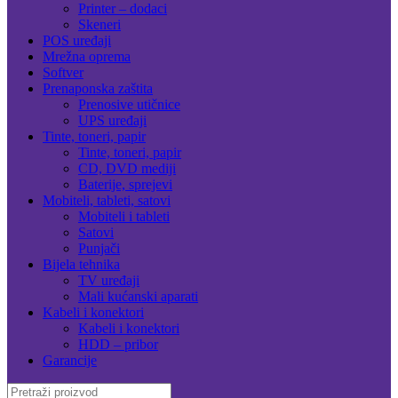
Printer – dodaci
Skeneri
POS uređaji
Mrežna oprema
Softver
Prenaponska zaštita
Prenosive utičnice
UPS uređaji
Tinte, toneri, papir
Tinte, toneri, papir
CD, DVD mediji
Baterije, sprejevi
Mobiteli, tableti, satovi
Mobiteli i tableti
Satovi
Punjači
Bijela tehnika
TV uređaji
Mali kućanski aparati
Kabeli i konektori
Kabeli i konektori
HDD – pribor
Garancije
Search