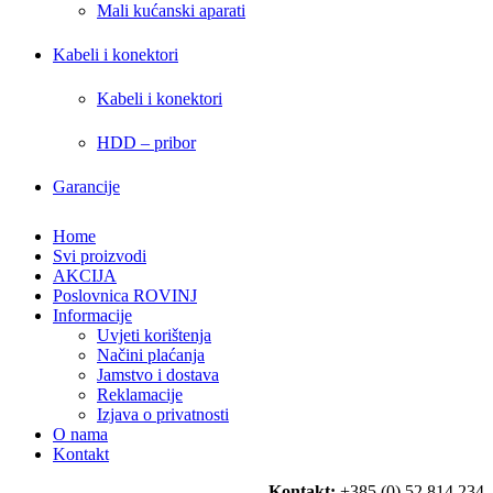
Mali kućanski aparati
Kabeli i konektori
Kabeli i konektori
HDD – pribor
Garancije
Home
Svi proizvodi
AKCIJA
Poslovnica ROVINJ
Informacije
Uvjeti korištenja
Načini plaćanja
Jamstvo i dostava
Reklamacije
Izjava o privatnosti
O nama
Kontakt
Kontakt:
+385 (0) 52 814 234