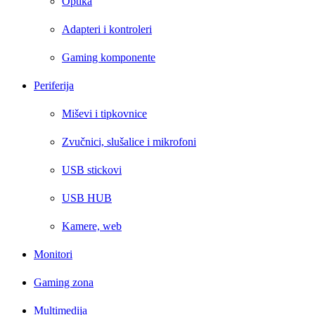
Optika
Adapteri i kontroleri
Gaming komponente
Periferija
Miševi i tipkovnice
Zvučnici, slušalice i mikrofoni
USB stickovi
USB HUB
Kamere, web
Monitori
Gaming zona
Multimedija