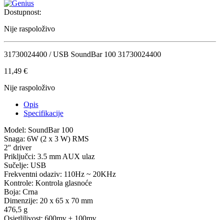
Dostupnost:
Nije raspoloživo
31730024400 / USB SoundBar 100 31730024400
11,49
€
Nije raspoloživo
Opis
Specifikacije
Model: SoundBar 100
Snaga: 6W (2 x 3 W) RMS
2″ driver
Priključci: 3.5 mm AUX ulaz
Sučelje: USB
Frekventni odaziv: 110Hz ~ 20KHz
Kontrole: Kontrola glasnoće
Boja: Crna
Dimenzije: 20 x 65 x 70 mm
476,5 g
Osjetljlivost: 600mv ± 100mv