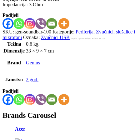
Impedancija: 3 Ohm
Podijeli
SKU:
gen-soundbar-100
Kategorije:
Periferija
,
Zvučnici, slušalice i
mikrofoni
Oznaka:
Zvučnici USB
Najniža cijena u zadnjih 30 dana:
11,23
€
Težina
0,6 kg
Dimenzije
33 × 9 × 7 cm
Brand
Genius
Jamstvo
2 god.
Podijeli
Brands Carousel
Acer