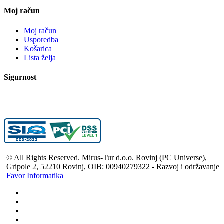
Moj račun
Moj račun
Usporedba
Košarica
Lista želja
Sigurnost
© All Rights Reserved. Mirus-Tur d.o.o. Rovinj (PC Universe),
Gripole 2, 52210 Rovinj, OIB: 00940279322 - Razvoj i održavanje
Favor Informatika