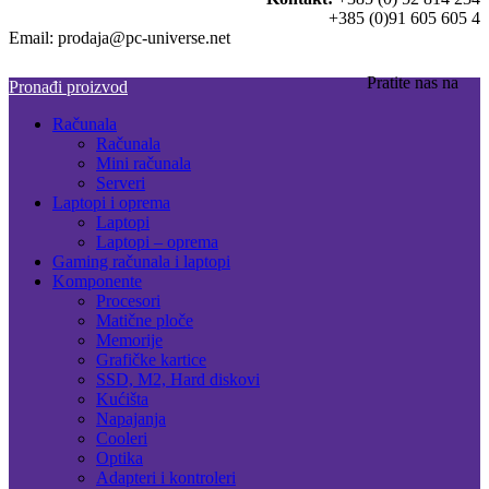
+385 (0)91 605 605 4
Email: prodaja@pc-universe.net
Pratite nas na
Pronađi proizvod
Računala
Računala
Mini računala
Serveri
Laptopi i oprema
Laptopi
Laptopi – oprema
Gaming računala i laptopi
Komponente
Procesori
Matične ploče
Memorije
Grafičke kartice
SSD, M2, Hard diskovi
Kućišta
Napajanja
Cooleri
Optika
Adapteri i kontroleri