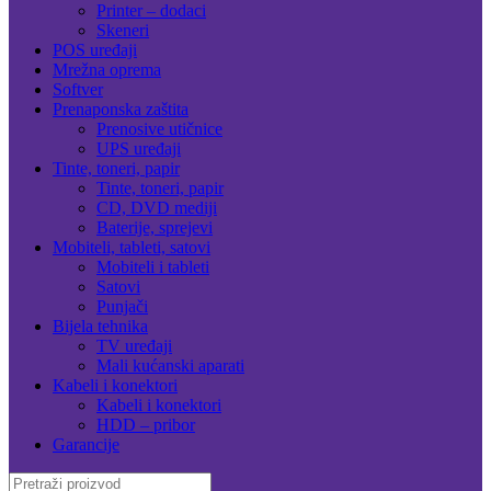
Printer – dodaci
Skeneri
POS uređaji
Mrežna oprema
Softver
Prenaponska zaštita
Prenosive utičnice
UPS uređaji
Tinte, toneri, papir
Tinte, toneri, papir
CD, DVD mediji
Baterije, sprejevi
Mobiteli, tableti, satovi
Mobiteli i tableti
Satovi
Punjači
Bijela tehnika
TV uređaji
Mali kućanski aparati
Kabeli i konektori
Kabeli i konektori
HDD – pribor
Garancije
Search