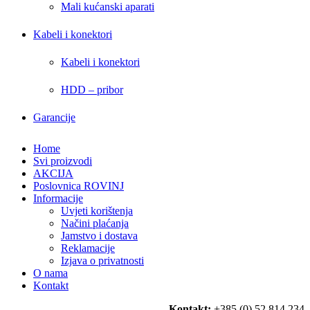
Mali kućanski aparati
Kabeli i konektori
Kabeli i konektori
HDD – pribor
Garancije
Home
Svi proizvodi
AKCIJA
Poslovnica ROVINJ
Informacije
Uvjeti korištenja
Načini plaćanja
Jamstvo i dostava
Reklamacije
Izjava o privatnosti
O nama
Kontakt
Kontakt:
+385 (0) 52 814 234