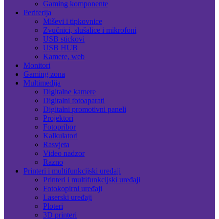
Gaming komponente
Periferija
Miševi i tipkovnice
Zvučnici, slušalice i mikrofoni
USB stickovi
USB HUB
Kamere, web
Monitori
Gaming zona
Multimedija
Digitalne kamere
Digitalni fotoaparati
Digitalni promotivni paneli
Projektori
Fotopribor
Kalkulatori
Rasvjeta
Video nadzor
Razno
Printeri i multifunkcijski uređaji
Printeri i multifunkcijski uređaji
Fotokopirni uređaji
Laserski uređaji
Ploteri
3D printeri