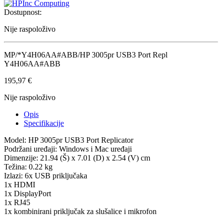
Dostupnost:
Nije raspoloživo
MP/*Y4H06AA#ABB/HP 3005pr USB3 Port Repl
Y4H06AA#ABB
195,97
€
Nije raspoloživo
Opis
Specifikacije
Model: HP 3005pr USB3 Port Replicator
Podržani uređaji: Windows i Mac uređaji
Dimenzije: 21.94 (Š) x 7.01 (D) x 2.54 (V) cm
Težina: 0.22 kg
Izlazi: 6x USB priključaka
1x HDMI
1x DisplayPort
1x RJ45
1x kombinirani priključak za slušalice i mikrofon