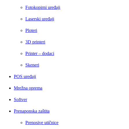
Fotokopirni uređaji
Laserski uređaji
Ploteri
3D printeri
Printer – dodaci
Skeneri
POS uređaji
Mrežna oprema
Softver
Prenaponska zaštita
Prenosive utičnice