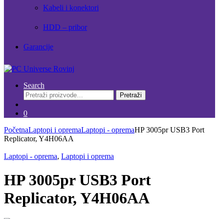
Kabeli i konektori
HDD – pribor
Garancije
Search
Pretraži:
Pretraži
0
Početna
Laptopi i oprema
Laptopi - oprema
HP 3005pr USB3 Port
Replicator, Y4H06AA
Laptopi - oprema
,
Laptopi i oprema
HP 3005pr USB3 Port
Replicator, Y4H06AA