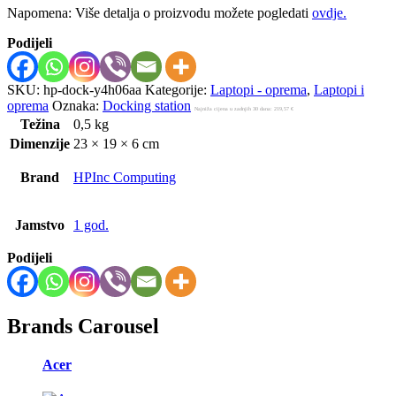
Napomena: Više detalja o proizvodu možete pogledati
ovdje.
Podijeli
SKU:
hp-dock-y4h06aa
Kategorije:
Laptopi - oprema
,
Laptopi i
oprema
Oznaka:
Docking station
Najniža cijena u zadnjih 30 dana:
219,57
€
Težina
0,5 kg
Dimenzije
23 × 19 × 6 cm
Brand
HPInc Computing
Jamstvo
1 god.
Podijeli
Brands Carousel
Acer