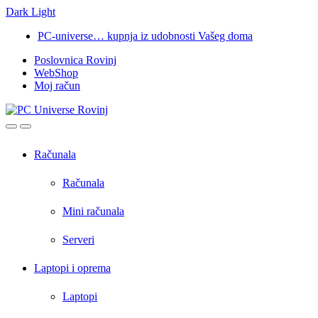
Dark
Light
Skip
Skip
PC-universe… kupnja iz udobnosti Vašeg doma
to
to
Poslovnica Rovinj
navigation
content
WebShop
Moj račun
Open
Close
Računala
Računala
Mini računala
Serveri
Laptopi i oprema
Laptopi