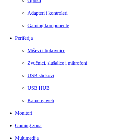
Optika
Adapteri i kontroleri
Gaming komponente
Periferija
Miševi i tipkovnice
Zvučnici, slušalice i mikrofoni
USB stickovi
USB HUB
Kamere, web
Monitori
Gaming zona
Multimedija