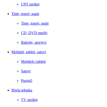
UPS uređaji
Tinte, toneri, papir
Tinte, toneri, papir
CD, DVD mediji
Baterije, sprejevi
Mobiteli, tableti, satovi
Mobiteli i tableti
Satovi
Punjači
Bijela tehnika
TV uređaji