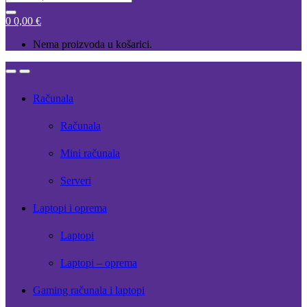
for:
0
0,00
€
Nema proizvoda u košarici.
Open
Close
Računala
Računala
Mini računala
Serveri
Laptopi i oprema
Laptopi
Laptopi – oprema
Gaming računala i laptopi