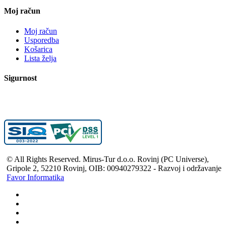
Moj račun
Moj račun
Usporedba
Košarica
Lista želja
Sigurnost
© All Rights Reserved. Mirus-Tur d.o.o. Rovinj (PC Universe),
Gripole 2, 52210 Rovinj, OIB: 00940279322 - Razvoj i održavanje
Favor Informatika