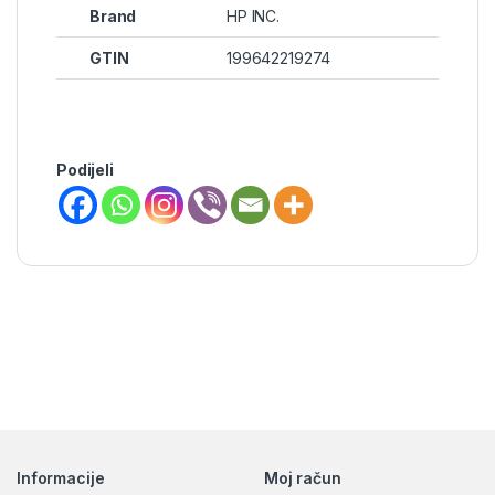
Brand
HP INC.
GTIN
199642219274
Podijeli
Brands Carousel
Informacije
Moj račun