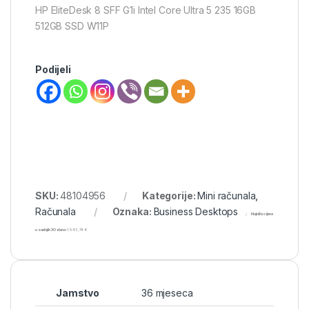
HP EliteDesk 8 SFF G1i Intel Core Ultra 5 235 16GB
512GB SSD W11P
Podijeli
SKU:
48104956
Kategorije:
Mini računala
,
Računala
Oznaka:
Business Desktops
Najniža cijena
u zadnjih 30 dana:
1.543,74
€
Jamstvo
36 mjeseca