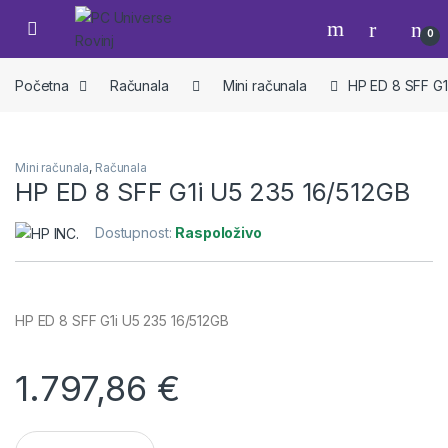
Skip to navigation
Skip to content
Open
0
Početna
Računala
Mini računala
HP ED 8 SFF G1
Mini računala
,
Računala
HP ED 8 SFF G1i U5 235 16/512GB
Dostupnost:
Raspoloživo
HP ED 8 SFF G1i U5 235 16/512GB
1.797,86
€
HP ED 8 SFF G1i U5 235 16/512GB quantity