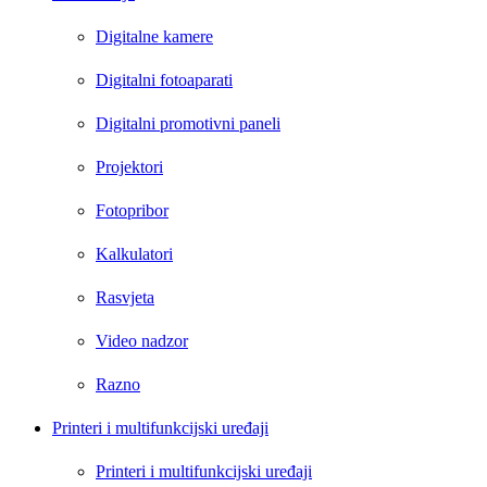
Digitalne kamere
Digitalni fotoaparati
Digitalni promotivni paneli
Projektori
Fotopribor
Kalkulatori
Rasvjeta
Video nadzor
Razno
Printeri i multifunkcijski uređaji
Printeri i multifunkcijski uređaji