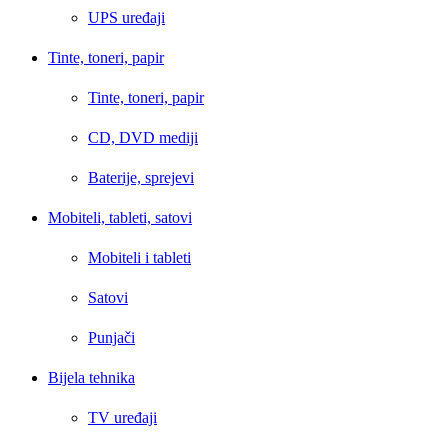
UPS uređaji
Tinte, toneri, papir
Tinte, toneri, papir
CD, DVD mediji
Baterije, sprejevi
Mobiteli, tableti, satovi
Mobiteli i tableti
Satovi
Punjači
Bijela tehnika
TV uređaji