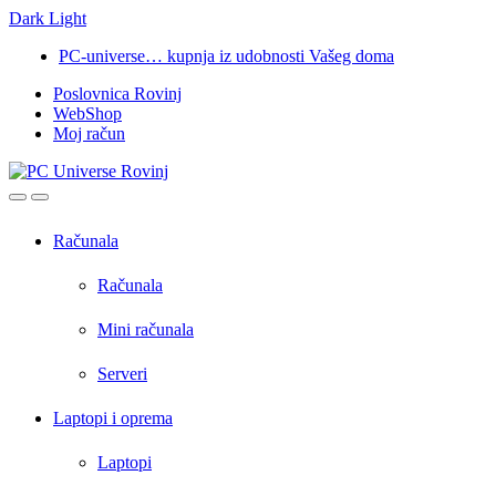
Dark
Light
Skip
Skip
PC-universe… kupnja iz udobnosti Vašeg doma
to
to
Poslovnica Rovinj
navigation
content
WebShop
Moj račun
Open
Close
Računala
Računala
Mini računala
Serveri
Laptopi i oprema
Laptopi