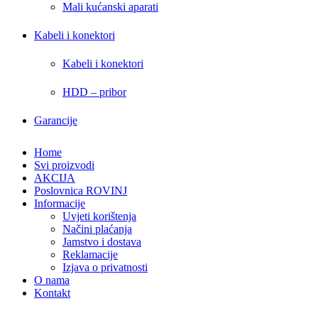
Mali kućanski aparati
Kabeli i konektori
Kabeli i konektori
HDD – pribor
Garancije
Home
Svi proizvodi
AKCIJA
Poslovnica ROVINJ
Informacije
Uvjeti korištenja
Načini plaćanja
Jamstvo i dostava
Reklamacije
Izjava o privatnosti
O nama
Kontakt