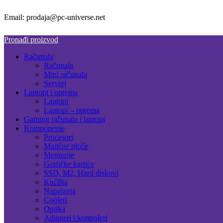
Email: prodaja@pc-universe.net
Pronađi proizvod
Računala
Računala
Mini računala
Serveri
Laptopi i oprema
Laptopi
Laptopi – oprema
Gaming računala i laptopi
Komponente
Procesori
Matične ploče
Memorije
Grafičke kartice
SSD, M2, Hard diskovi
Kućišta
Napajanja
Cooleri
Optika
Adapteri i kontroleri