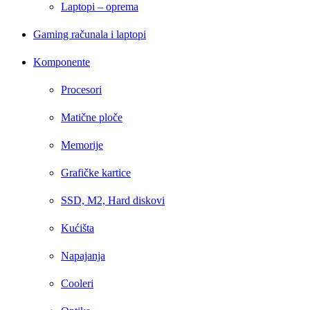
Laptopi – oprema
Gaming računala i laptopi
Komponente
Procesori
Matične ploče
Memorije
Grafičke kartice
SSD, M2, Hard diskovi
Kućišta
Napajanja
Cooleri