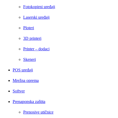
Fotokopirni uređaji
Laserski uređaji
Ploteri
3D printeri
Printer – dodaci
Skeneri
POS uređaji
Mrežna oprema
Softver
Prenaponska zaštita
Prenosive utičnice