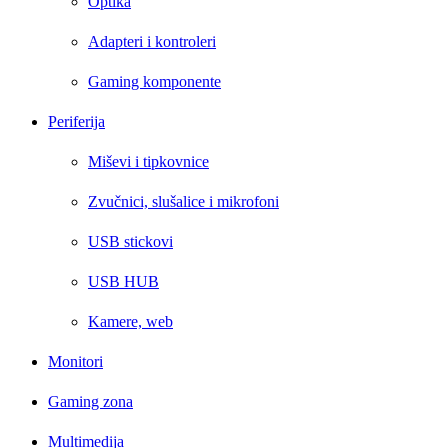
Optika
Adapteri i kontroleri
Gaming komponente
Periferija
Miševi i tipkovnice
Zvučnici, slušalice i mikrofoni
USB stickovi
USB HUB
Kamere, web
Monitori
Gaming zona
Multimedija