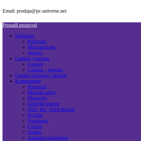
Email: prodaja@pc-universe.net
Pronađi proizvod
Računala
Računala
Mini računala
Serveri
Laptopi i oprema
Laptopi
Laptopi – oprema
Gaming računala i laptopi
Komponente
Procesori
Matične ploče
Memorije
Grafičke kartice
SSD, M2, Hard diskovi
Kućišta
Napajanja
Cooleri
Optika
Adapteri i kontroleri