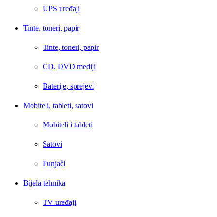
UPS uređaji
Tinte, toneri, papir
Tinte, toneri, papir
CD, DVD mediji
Baterije, sprejevi
Mobiteli, tableti, satovi
Mobiteli i tableti
Satovi
Punjači
Bijela tehnika
TV uređaji