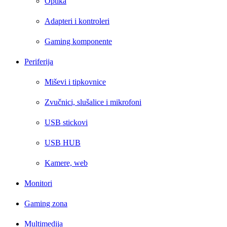
Optika
Adapteri i kontroleri
Gaming komponente
Periferija
Miševi i tipkovnice
Zvučnici, slušalice i mikrofoni
USB stickovi
USB HUB
Kamere, web
Monitori
Gaming zona
Multimedija