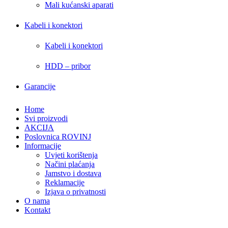
Mali kućanski aparati
Kabeli i konektori
Kabeli i konektori
HDD – pribor
Garancije
Home
Svi proizvodi
AKCIJA
Poslovnica ROVINJ
Informacije
Uvjeti korištenja
Načini plaćanja
Jamstvo i dostava
Reklamacije
Izjava o privatnosti
O nama
Kontakt