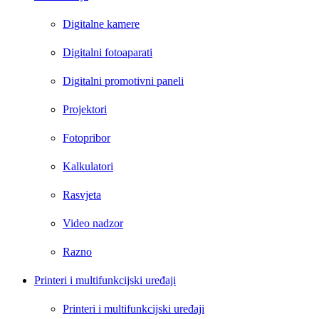
Digitalne kamere
Digitalni fotoaparati
Digitalni promotivni paneli
Projektori
Fotopribor
Kalkulatori
Rasvjeta
Video nadzor
Razno
Printeri i multifunkcijski uređaji
Printeri i multifunkcijski uređaji