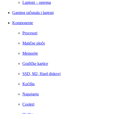
Laptopi – oprema
Gaming računala i laptopi
Komponente
Procesori
Matične ploče
Memorije
Grafičke kartice
SSD, M2, Hard diskovi
Kućišta
Napajanja
Cooleri