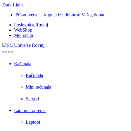
Dark
Light
Skip
Skip
PC-universe… kupnja iz udobnosti Vašeg doma
to
to
Poslovnica Rovinj
navigation
content
WebShop
Moj račun
Open
Close
Računala
Računala
Mini računala
Serveri
Laptopi i oprema
Laptopi