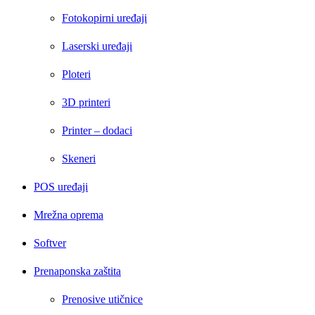
Fotokopirni uređaji
Laserski uređaji
Ploteri
3D printeri
Printer – dodaci
Skeneri
POS uređaji
Mrežna oprema
Softver
Prenaponska zaštita
Prenosive utičnice