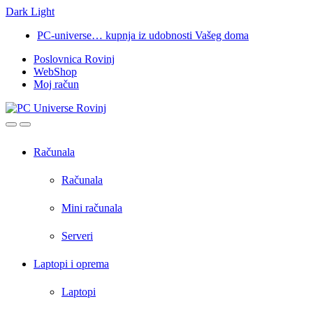
Dark
Light
Skip
Skip
PC-universe… kupnja iz udobnosti Vašeg doma
to
to
Poslovnica Rovinj
navigation
content
WebShop
Moj račun
Open
Close
Računala
Računala
Mini računala
Serveri
Laptopi i oprema
Laptopi