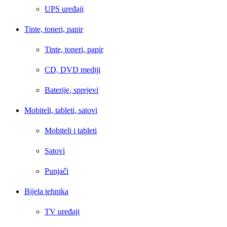
UPS uređaji
Tinte, toneri, papir
Tinte, toneri, papir
CD, DVD mediji
Baterije, sprejevi
Mobiteli, tableti, satovi
Mobiteli i tableti
Satovi
Punjači
Bijela tehnika
TV uređaji