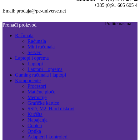
+385 (0)91 605 605 4
Email: prodaja@pc-universe.net
Pratite nas na
Pronađi proizvod
Računala
Računala
Mini računala
Serveri
Laptopi i oprema
Laptopi
Laptopi – oprema
Gaming računala i laptopi
Komponente
Procesori
Matične ploče
Memorije
Grafičke kartice
SSD, M2, Hard diskovi
Kućišta
Napajanja
Cooleri
Optika
Adapteri i kontroleri