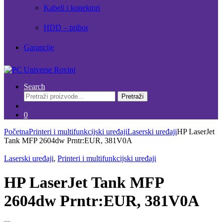
Kabeli i konektori
HDD – pribor
Garancije
Search
Pretraži:
Pretraži
0
Početna
Printeri i multifunkcijski uređaji
Laserski uređaji
HP LaserJet
Tank MFP 2604dw Prntr:EUR, 381V0A
Laserski uređaji
,
Printeri i multifunkcijski uređaji
HP LaserJet Tank MFP
2604dw Prntr:EUR, 381V0A