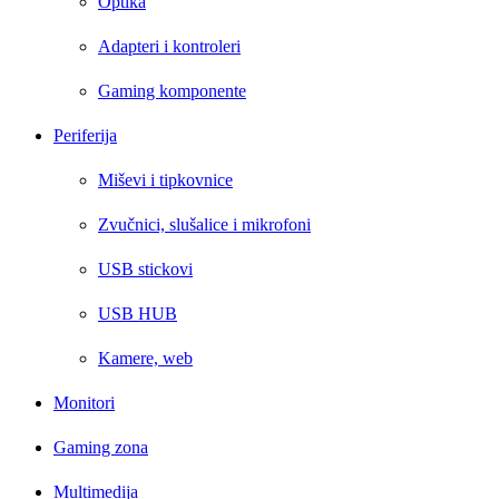
Optika
Adapteri i kontroleri
Gaming komponente
Periferija
Miševi i tipkovnice
Zvučnici, slušalice i mikrofoni
USB stickovi
USB HUB
Kamere, web
Monitori
Gaming zona
Multimedija