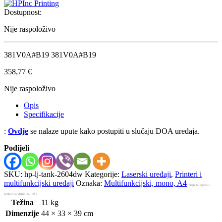
Dostupnost:
Nije raspoloživo
381V0A#B19 381V0A#B19
358,77
€
Nije raspoloživo
Opis
Specifikacije
:
Ovdje
se nalaze upute kako postupiti u slučaju DOA uređaja.
Podijeli
SKU:
hp-lj-tank-2604dw
Kategorije:
Laserski uređaji
,
Printeri i
multifunkcijski uređaji
Oznaka:
Multifunkcijski, mono, A4
Najniža cijena u
zadnjih 30 dana:
421,99
€
Težina
11 kg
Dimenzije
44 × 33 × 39 cm