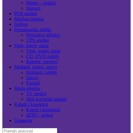
Printer – dodaci
Skeneri
POS uređaji
Mrežna oprema
Softver
Prenaponska zaštita
Prenosive utičnice
UPS uređaji
Tinte, toneri, papir
Tinte, toneri, papir
CD, DVD mediji
Baterije, sprejevi
Mobiteli, tableti, satovi
Mobiteli i tableti
Satovi
Punjači
Bijela tehnika
TV uređaji
Mali kućanski aparati
Kabeli i konektori
Kabeli i konektori
HDD – pribor
Garancije
Search