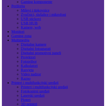
Gaming komponente
Periferija
Miševi i tipkovnice
Zvučnici, slušalice i mikrofoni
USB stickovi
USB HUB
Kamere, web
Monitori
Gaming zona
Multimedija
Digitalne kamere
Digitalni fotoaparati
Digitalni promotivni paneli
Projektori
Fotopribor
Kalkulatori
Rasvjeta
Video nadzor
Razno
Printeri i multifunkcijski uređaji
Printeri i multifunkcijski uređaji
Fotokopirni uređaji
Laserski uređaji
Ploteri
3D printeri