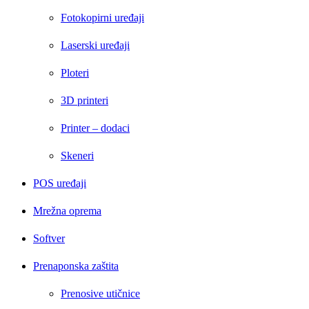
Fotokopirni uređaji
Laserski uređaji
Ploteri
3D printeri
Printer – dodaci
Skeneri
POS uređaji
Mrežna oprema
Softver
Prenaponska zaštita
Prenosive utičnice