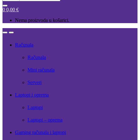
for:
0
0,00
€
Nema proizvoda u košarici.
Open
Close
Računala
Računala
Mini računala
Serveri
Laptopi i oprema
Laptopi
Laptopi – oprema
Gaming računala i laptopi