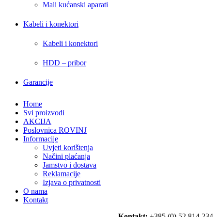
Mali kućanski aparati
Kabeli i konektori
Kabeli i konektori
HDD – pribor
Garancije
Home
Svi proizvodi
AKCIJA
Poslovnica ROVINJ
Informacije
Uvjeti korištenja
Načini plaćanja
Jamstvo i dostava
Reklamacije
Izjava o privatnosti
O nama
Kontakt
Kontakt:
+385 (0) 52 814 234