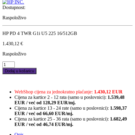
Dostupnost:
Raspoloživo
HP PD 4 TWR G1i U5 225 16/512GB
1.430,12
€
Raspoloživo
HP
PD
Dodaj u košaricu
4
TWR
G1i
U5
WebShop cijena za jednokratno plaćanje:
1.430,12 EUR
225
Cijena za kartice 2 - 12 rata (samo u poslovnici):
1.539,48
16/512GB
EUR
/
već od
128,29 EUR/mj.
quantity
Cijena za kartice 13 - 24 rate (samo u poslovnici):
1.598,37
EUR
/
već od
66,60 EUR/mj.
Cijena za kartice 25 - 36 rata (samo u poslovnici):
1.682,49
EUR
/
već od
46,74 EUR/mj.
Opis