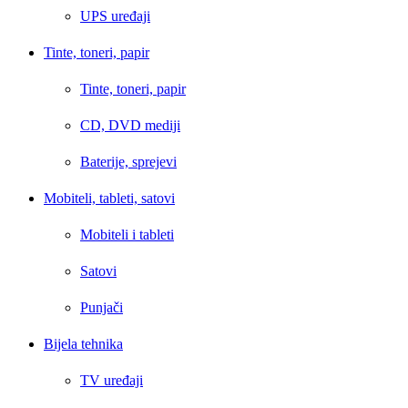
UPS uređaji
Tinte, toneri, papir
Tinte, toneri, papir
CD, DVD mediji
Baterije, sprejevi
Mobiteli, tableti, satovi
Mobiteli i tableti
Satovi
Punjači
Bijela tehnika
TV uređaji