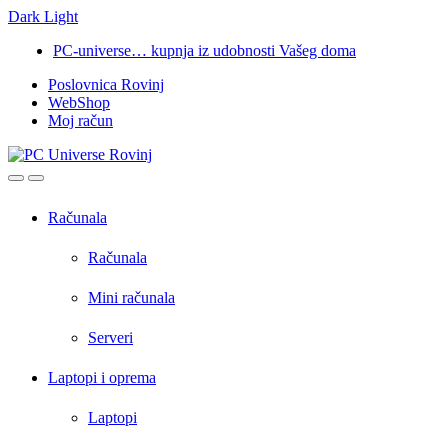
Dark
Light
Skip
Skip
PC-universe… kupnja iz udobnosti Vašeg doma
to
to
Poslovnica Rovinj
navigation
content
WebShop
Moj račun
Open
Close
Računala
Računala
Mini računala
Serveri
Laptopi i oprema
Laptopi