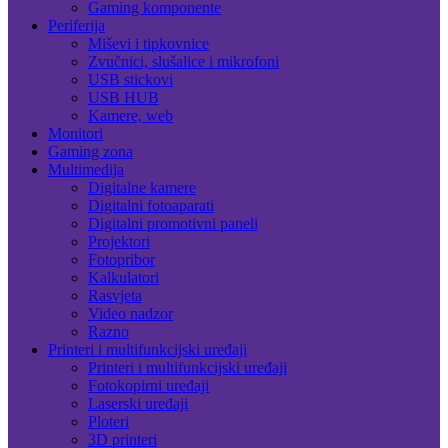
Gaming komponente
Periferija
Miševi i tipkovnice
Zvučnici, slušalice i mikrofoni
USB stickovi
USB HUB
Kamere, web
Monitori
Gaming zona
Multimedija
Digitalne kamere
Digitalni fotoaparati
Digitalni promotivni paneli
Projektori
Fotopribor
Kalkulatori
Rasvjeta
Video nadzor
Razno
Printeri i multifunkcijski uređaji
Printeri i multifunkcijski uređaji
Fotokopirni uređaji
Laserski uređaji
Ploteri
3D printeri