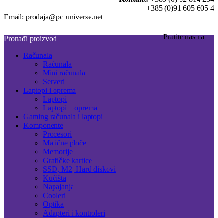
+385 (0)91 605 605 4
Email: prodaja@pc-universe.net
Pratite nas na
Pronađi proizvod
Računala
Računala
Mini računala
Serveri
Laptopi i oprema
Laptopi
Laptopi – oprema
Gaming računala i laptopi
Komponente
Procesori
Matične ploče
Memorije
Grafičke kartice
SSD, M2, Hard diskovi
Kućišta
Napajanja
Cooleri
Optika
Adapteri i kontroleri