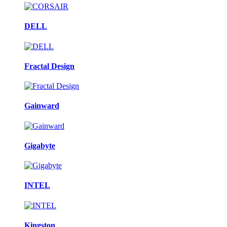
DELL
Fractal Design
Gainward
Gigabyte
INTEL
Kingston