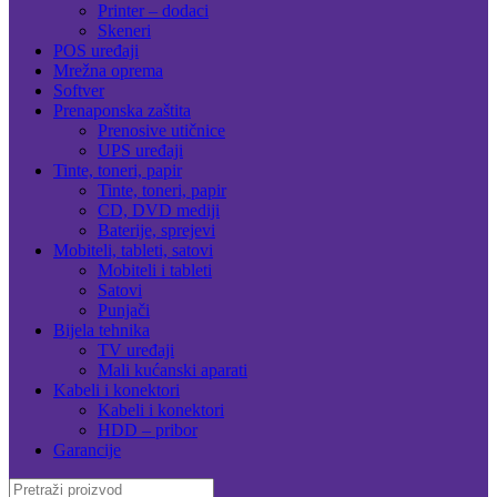
Printer – dodaci
Skeneri
POS uređaji
Mrežna oprema
Softver
Prenaponska zaštita
Prenosive utičnice
UPS uređaji
Tinte, toneri, papir
Tinte, toneri, papir
CD, DVD mediji
Baterije, sprejevi
Mobiteli, tableti, satovi
Mobiteli i tableti
Satovi
Punjači
Bijela tehnika
TV uređaji
Mali kućanski aparati
Kabeli i konektori
Kabeli i konektori
HDD – pribor
Garancije
Search