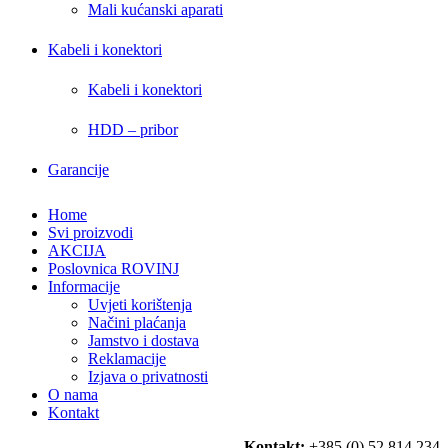
Mali kućanski aparati
Kabeli i konektori
Kabeli i konektori
HDD – pribor
Garancije
Home
Svi proizvodi
AKCIJA
Poslovnica ROVINJ
Informacije
Uvjeti korištenja
Načini plaćanja
Jamstvo i dostava
Reklamacije
Izjava o privatnosti
O nama
Kontakt
Kontakt:
+385 (0) 52 814 234