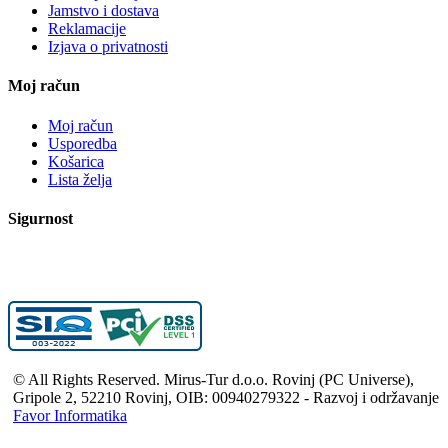
Jamstvo i dostava
Reklamacije
Izjava o privatnosti
Moj račun
Moj račun
Usporedba
Košarica
Lista želja
Sigurnost
© All Rights Reserved. Mirus-Tur d.o.o. Rovinj (PC Universe),
Gripole 2, 52210 Rovinj, OIB: 00940279322 - Razvoj i održavanje
Favor Informatika