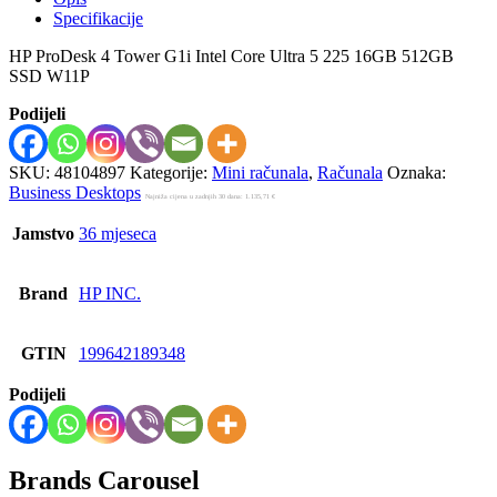
Specifikacije
HP ProDesk 4 Tower G1i Intel Core Ultra 5 225 16GB 512GB
SSD W11P
Podijeli
SKU:
48104897
Kategorije:
Mini računala
,
Računala
Oznaka:
Business Desktops
Najniža cijena u zadnjih 30 dana:
1.135,71
€
Jamstvo
36 mjeseca
Brand
HP INC.
GTIN
199642189348
Podijeli
Brands Carousel