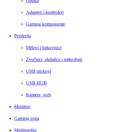
Optika
Adapteri i kontroleri
Gaming komponente
Periferija
Miševi i tipkovnice
Zvučnici, slušalice i mikrofoni
USB stickovi
USB HUB
Kamere, web
Monitori
Gaming zona
Multimedija