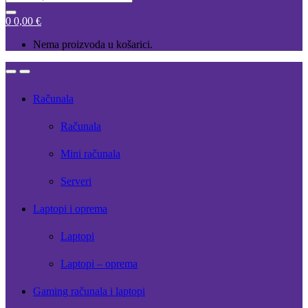
for:
0
0,00
€
Nema proizvoda u košarici.
Open
Close
Računala
Računala
Mini računala
Serveri
Laptopi i oprema
Laptopi
Laptopi – oprema
Gaming računala i laptopi