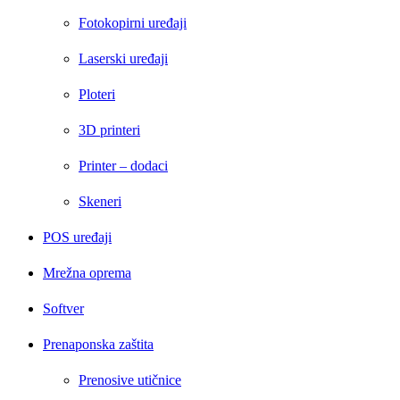
Fotokopirni uređaji
Laserski uređaji
Ploteri
3D printeri
Printer – dodaci
Skeneri
POS uređaji
Mrežna oprema
Softver
Prenaponska zaštita
Prenosive utičnice