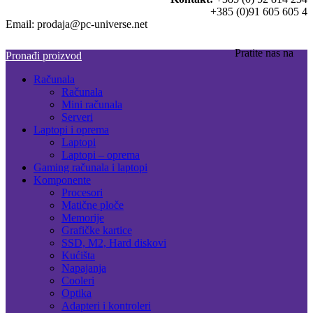
+385 (0)91 605 605 4
Email: prodaja@pc-universe.net
Pratite nas na
Pronađi proizvod
Računala
Računala
Mini računala
Serveri
Laptopi i oprema
Laptopi
Laptopi – oprema
Gaming računala i laptopi
Komponente
Procesori
Matične ploče
Memorije
Grafičke kartice
SSD, M2, Hard diskovi
Kućišta
Napajanja
Cooleri
Optika
Adapteri i kontroleri