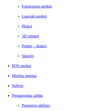
Fotokopirni uređaji
Laserski uređaji
Ploteri
3D printeri
Printer – dodaci
Skeneri
POS uređaji
Mrežna oprema
Softver
Prenaponska zaštita
Prenosive utičnice