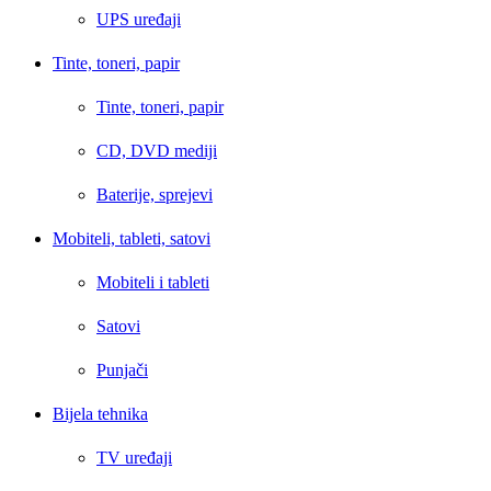
UPS uređaji
Tinte, toneri, papir
Tinte, toneri, papir
CD, DVD mediji
Baterije, sprejevi
Mobiteli, tableti, satovi
Mobiteli i tableti
Satovi
Punjači
Bijela tehnika
TV uređaji