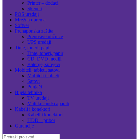
Printer – dodaci
Skeneri
POS uređaji
Mrežna oprema
Softver
Prenaponska zaštita
Prenosive utičnice
UPS uređaji
Tinte, toneri, papir
Tinte, toneri, papir
CD, DVD mediji
Baterije, sprejevi
Mobiteli, tableti, satovi
Mobiteli i tableti
Satovi
Punjači
Bijela tehnika
TV uređaji
Mali kućanski aparati
Kabeli i konektori
Kabeli i konektori
HDD – pribor
Garancije
Search