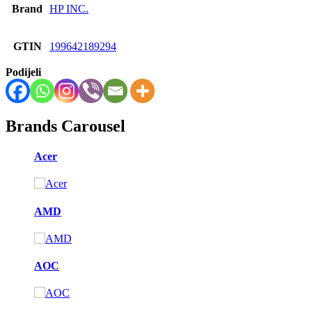
Brand
HP INC.
GTIN
199642189294
Podijeli
Brands Carousel
Acer
AMD
AOC