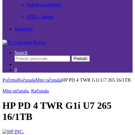
Kabeli i konektori
HDD – pribor
Garancije
Search
Pretraži:
Pretraži
0
Početna
Računala
Mini računala
HP PD 4 TWR G1i U7 265 16/1TB
Mini računala
,
Računala
HP PD 4 TWR G1i U7 265
16/1TB