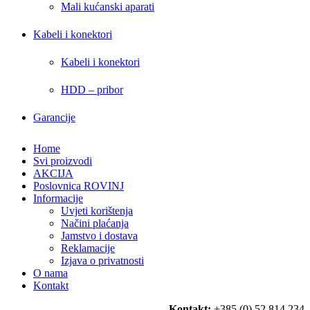
Mali kućanski aparati
Kabeli i konektori
Kabeli i konektori
HDD – pribor
Garancije
Home
Svi proizvodi
AKCIJA
Poslovnica ROVINJ
Informacije
Uvjeti korištenja
Načini plaćanja
Jamstvo i dostava
Reklamacije
Izjava o privatnosti
O nama
Kontakt
Kontakt:
+385 (0) 52 814 234