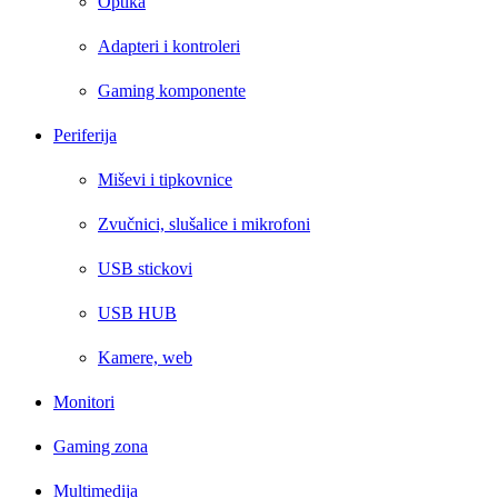
Optika
Adapteri i kontroleri
Gaming komponente
Periferija
Miševi i tipkovnice
Zvučnici, slušalice i mikrofoni
USB stickovi
USB HUB
Kamere, web
Monitori
Gaming zona
Multimedija