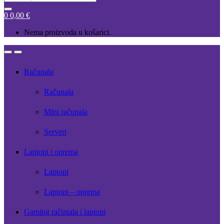
for:
0
0,00
€
Nema proizvoda u košarici.
Open
Close
Računala
Računala
Mini računala
Serveri
Laptopi i oprema
Laptopi
Laptopi – oprema
Gaming računala i laptopi