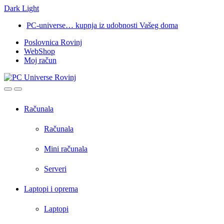
Dark
Light
Skip
Skip
PC-universe… kupnja iz udobnosti Vašeg doma
to
to
Poslovnica Rovinj
navigation
content
WebShop
Moj račun
Open
Close
Računala
Računala
Mini računala
Serveri
Laptopi i oprema
Laptopi