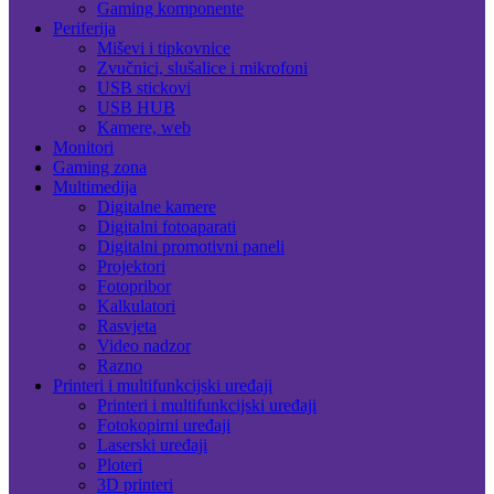
Gaming komponente
Periferija
Miševi i tipkovnice
Zvučnici, slušalice i mikrofoni
USB stickovi
USB HUB
Kamere, web
Monitori
Gaming zona
Multimedija
Digitalne kamere
Digitalni fotoaparati
Digitalni promotivni paneli
Projektori
Fotopribor
Kalkulatori
Rasvjeta
Video nadzor
Razno
Printeri i multifunkcijski uređaji
Printeri i multifunkcijski uređaji
Fotokopirni uređaji
Laserski uređaji
Ploteri
3D printeri