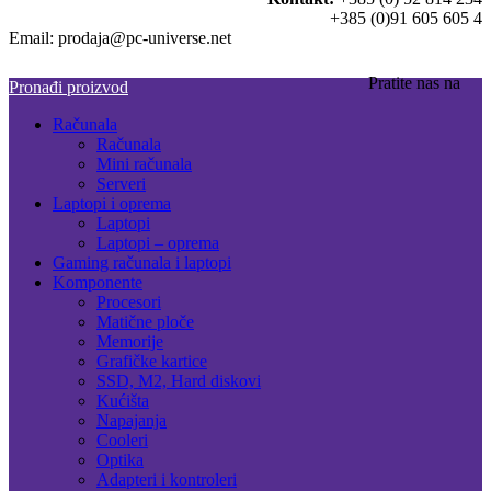
+385 (0)91 605 605 4
Email: prodaja@pc-universe.net
Pratite nas na
Pronađi proizvod
Računala
Računala
Mini računala
Serveri
Laptopi i oprema
Laptopi
Laptopi – oprema
Gaming računala i laptopi
Komponente
Procesori
Matične ploče
Memorije
Grafičke kartice
SSD, M2, Hard diskovi
Kućišta
Napajanja
Cooleri
Optika
Adapteri i kontroleri