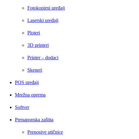
Fotokopirni uređaji
Laserski uređaji
Ploteri
3D printeri
Printer – dodaci
Skeneri
POS uređaji
Mrežna oprema
Softver
Prenaponska zaštita
Prenosive utičnice