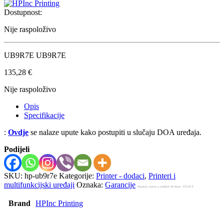
Dostupnost:
Nije raspoloživo
UB9R7E UB9R7E
135,28
€
Nije raspoloživo
Opis
Specifikacije
:
Ovdje
se nalaze upute kako postupiti u slučaju DOA uređaja.
Podijeli
SKU:
hp-ub9r7e
Kategorije:
Printer - dodaci
,
Printeri i
multifunkcijski uređaji
Oznaka:
Garancije
Najniža cijena u zadnjih 30 dana:
153,03
€
Brand
HPInc Printing