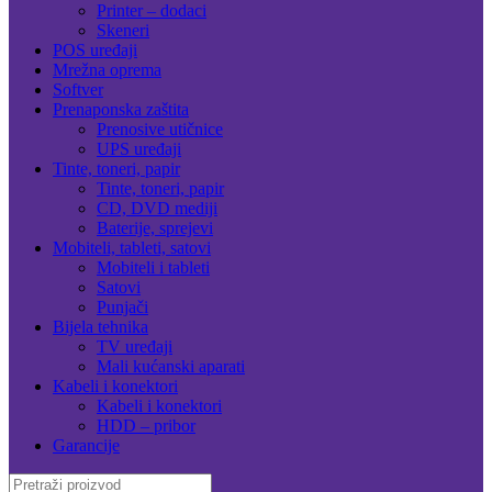
Printer – dodaci
Skeneri
POS uređaji
Mrežna oprema
Softver
Prenaponska zaštita
Prenosive utičnice
UPS uređaji
Tinte, toneri, papir
Tinte, toneri, papir
CD, DVD mediji
Baterije, sprejevi
Mobiteli, tableti, satovi
Mobiteli i tableti
Satovi
Punjači
Bijela tehnika
TV uređaji
Mali kućanski aparati
Kabeli i konektori
Kabeli i konektori
HDD – pribor
Garancije
Search