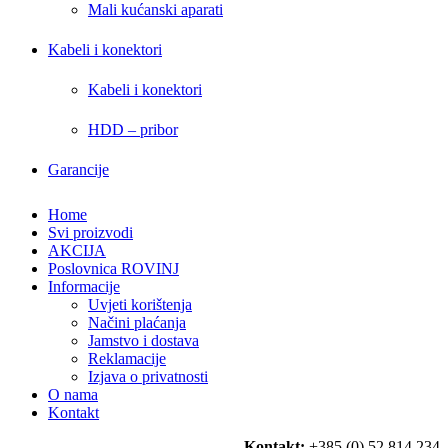
Mali kućanski aparati
Kabeli i konektori
Kabeli i konektori
HDD – pribor
Garancije
Home
Svi proizvodi
AKCIJA
Poslovnica ROVINJ
Informacije
Uvjeti korištenja
Načini plaćanja
Jamstvo i dostava
Reklamacije
Izjava o privatnosti
O nama
Kontakt
Kontakt:
+385 (0) 52 814 234