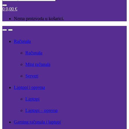
for:
0
0,00
€
Nema proizvoda u košarici.
Open
Close
Računala
Računala
Mini računala
Serveri
Laptopi i oprema
Laptopi
Laptopi – oprema
Gaming računala i laptopi