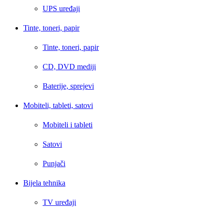
UPS uređaji
Tinte, toneri, papir
Tinte, toneri, papir
CD, DVD mediji
Baterije, sprejevi
Mobiteli, tableti, satovi
Mobiteli i tableti
Satovi
Punjači
Bijela tehnika
TV uređaji