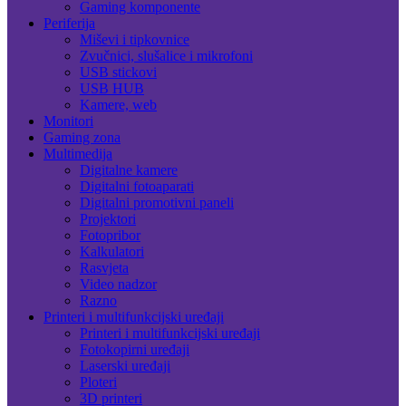
Gaming komponente
Periferija
Miševi i tipkovnice
Zvučnici, slušalice i mikrofoni
USB stickovi
USB HUB
Kamere, web
Monitori
Gaming zona
Multimedija
Digitalne kamere
Digitalni fotoaparati
Digitalni promotivni paneli
Projektori
Fotopribor
Kalkulatori
Rasvjeta
Video nadzor
Razno
Printeri i multifunkcijski uređaji
Printeri i multifunkcijski uređaji
Fotokopirni uređaji
Laserski uređaji
Ploteri
3D printeri