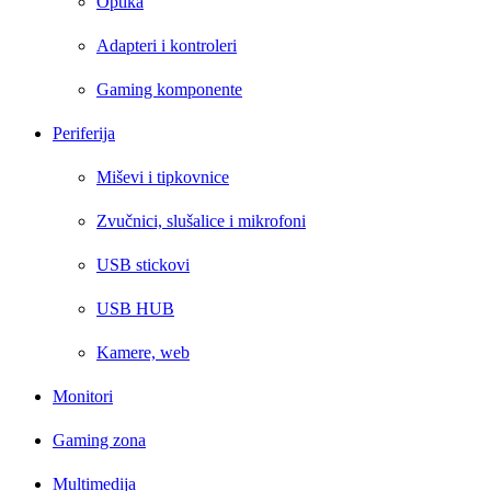
Optika
Adapteri i kontroleri
Gaming komponente
Periferija
Miševi i tipkovnice
Zvučnici, slušalice i mikrofoni
USB stickovi
USB HUB
Kamere, web
Monitori
Gaming zona
Multimedija