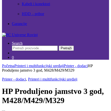
Kabeli i konektori
HDD – pribor
Garancije
Search
Pretraži:
Pretraži
0
Početna
Printeri i multifunkcijski uređaji
Printer - dodaci
HP
Produljeno jamstvo 3 god, M428/M429/M329
Printer - dodaci
,
Printeri i multifunkcijski uređaji
HP Produljeno jamstvo 3 god,
M428/M429/M329