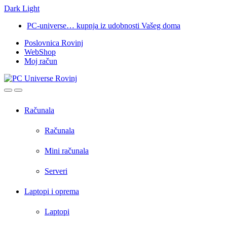
Dark
Light
Skip
Skip
PC-universe… kupnja iz udobnosti Vašeg doma
to
to
Poslovnica Rovinj
navigation
content
WebShop
Moj račun
Open
Close
Računala
Računala
Mini računala
Serveri
Laptopi i oprema
Laptopi