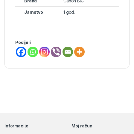
Brand
Canon BIG
Jamstvo
1 god.
Podijeli
Brands Carousel
Informacije
Moj račun