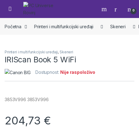
Skip to navigation
Skip to content
Open
0
Početna
Printeri i multifunkcijski uređaji
Skeneri
Printeri i multifunkcijski uređaji
,
Skeneri
IRIScan Book 5 WiFi
Dostupnost:
Nije raspoloživo
3853V996 3853V996
204,73
€