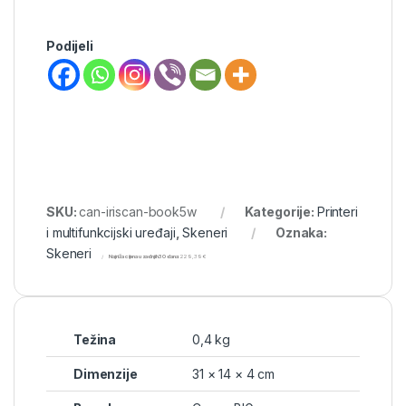
Podijeli
SKU:
can-iriscan-book5w
Kategorije:
Printeri
i multifunkcijski uređaji
,
Skeneri
Oznaka:
Skeneri
Najniža cijena u zadnjih 30 dana:
229,39
€
Težina
0,4 kg
Dimenzije
31 × 14 × 4 cm