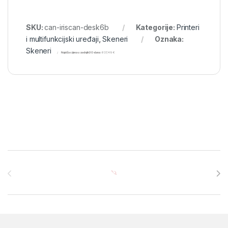
SKU:
can-iriscan-desk6b
Kategorije:
Printeri
i multifunkcijski uređaji
,
Skeneri
Oznaka:
Skeneri
Najniža cijena u zadnjih 30 dana:
607,49
€
Brands Carousel