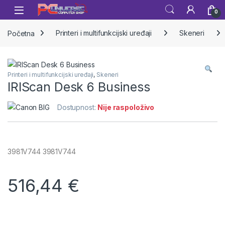
Skip to navigation
Skip to content
Open
0
Početna
Printeri i multifunkcijski uređaji
Skeneri
Printeri i multifunkcijski uređaji
,
Skeneri
IRIScan Desk 6 Business
Dostupnost:
Nije raspoloživo
3981V744 3981V744
516,44
€