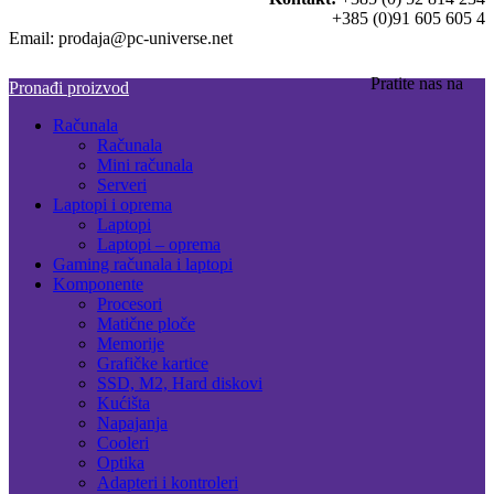
+385 (0)91 605 605 4
Email: prodaja@pc-universe.net
Pratite nas na
Pronađi proizvod
Računala
Računala
Mini računala
Serveri
Laptopi i oprema
Laptopi
Laptopi – oprema
Gaming računala i laptopi
Komponente
Procesori
Matične ploče
Memorije
Grafičke kartice
SSD, M2, Hard diskovi
Kućišta
Napajanja
Cooleri
Optika
Adapteri i kontroleri