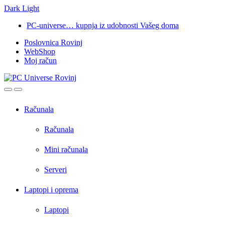
Dark
Light
Skip
Skip
PC-universe… kupnja iz udobnosti Vašeg doma
to
to
Poslovnica Rovinj
navigation
content
WebShop
Moj račun
Open
Close
Računala
Računala
Mini računala
Serveri
Laptopi i oprema
Laptopi