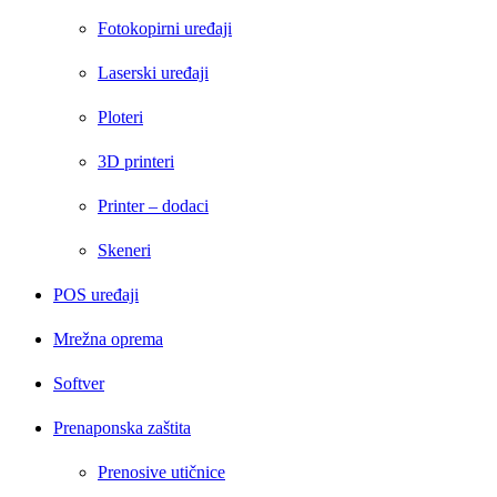
Fotokopirni uređaji
Laserski uređaji
Ploteri
3D printeri
Printer – dodaci
Skeneri
POS uređaji
Mrežna oprema
Softver
Prenaponska zaštita
Prenosive utičnice