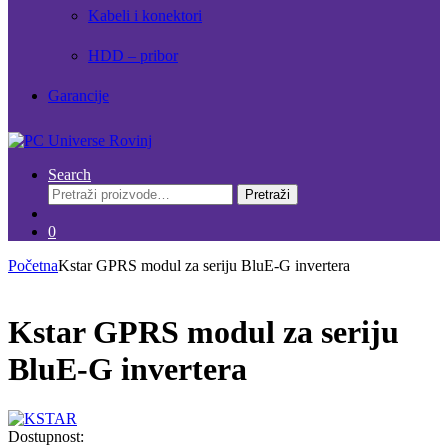
Kabeli i konektori
HDD – pribor
Garancije
Search
Pretraži:
Pretraži
0
Početna
Kstar GPRS modul za seriju BluE-G invertera
Kstar GPRS modul za seriju
BluE-G invertera
Dostupnost: