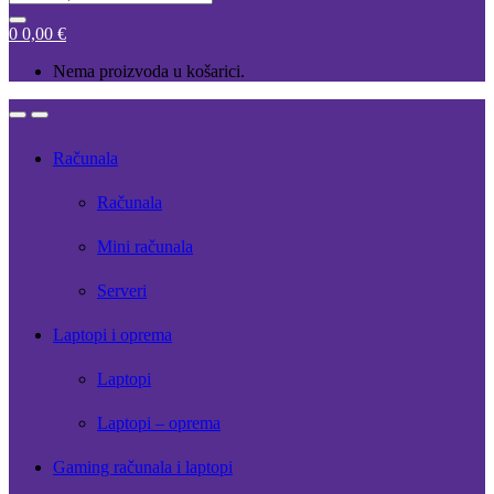
for:
0
0,00
€
Nema proizvoda u košarici.
Open
Close
Računala
Računala
Mini računala
Serveri
Laptopi i oprema
Laptopi
Laptopi – oprema
Gaming računala i laptopi