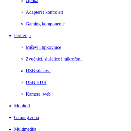
Optika
Adapteri i kontroleri
Gaming komponente
Periferija
Miševi i tipkovnice
Zvučnici, slušalice i mikrofoni
USB stickovi
USB HUB
Kamere, web
Monitori
Gaming zona
Multimedija