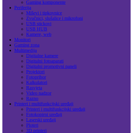
Gaming komponente
Periferija
Miševi i tipkovnice
Zvučnici, slušalice i mikrofoni
USB stickovi
USB HUB
Kamere, web
Monitori
Gaming zona
Multimedija
Digitalne kamere
Digitalni fotoaparati
Digitalni promotivni paneli
Projektori
Fotopribor
Kalkulatori
Rasvjeta
Video nadzor
Razno
Printeri i multifunkcijski uređaji
Printeri i multifunkcijski uređaji
Fotokopirni uređaji
Laserski uređaji
Ploteri
3D printeri