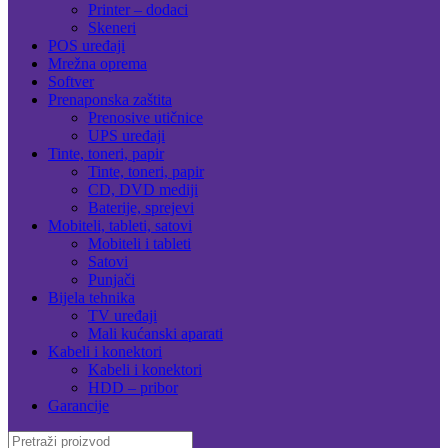
Printer – dodaci
Skeneri
POS uređaji
Mrežna oprema
Softver
Prenaponska zaštita
Prenosive utičnice
UPS uređaji
Tinte, toneri, papir
Tinte, toneri, papir
CD, DVD mediji
Baterije, sprejevi
Mobiteli, tableti, satovi
Mobiteli i tableti
Satovi
Punjači
Bijela tehnika
TV uređaji
Mali kućanski aparati
Kabeli i konektori
Kabeli i konektori
HDD – pribor
Garancije
Search