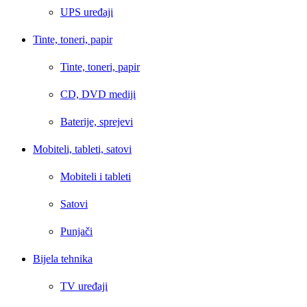
UPS uređaji
Tinte, toneri, papir
Tinte, toneri, papir
CD, DVD mediji
Baterije, sprejevi
Mobiteli, tableti, satovi
Mobiteli i tableti
Satovi
Punjači
Bijela tehnika
TV uređaji