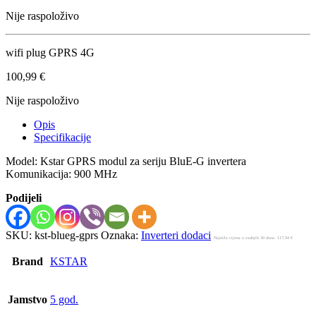
Nije raspoloživo
wifi plug GPRS 4G
100,99
€
Nije raspoloživo
Opis
Specifikacije
Model: Kstar GPRS modul za seriju BluE-G invertera
Komunikacija: 900 MHz
Podijeli
SKU:
kst-blueg-gprs
Oznaka:
Inverteri dodaci
Najniža cijena u zadnjih 30 dana:
117,94
€
Brand
KSTAR
Jamstvo
5 god.