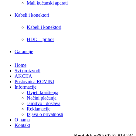
Mali kućanski aparati
Kabeli i konektori
Kabeli i konektori
HDD – pribor
Garancije
Home
Svi proizvodi
AKCIJA
Poslovnica ROVINJ
Informacije
Uvjeti korištenja
Načini plaćanja
Jamstvo i dostava
Reklamacije
Izjava o privatnosti
O nama
Kontakt
Kontakt:
+385 (0) 52 814 234