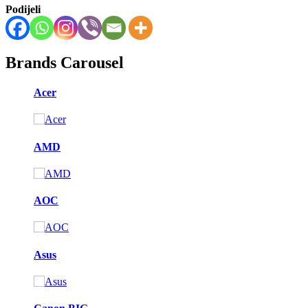
Podijeli
Brands Carousel
Acer
AMD
AOC
Asus