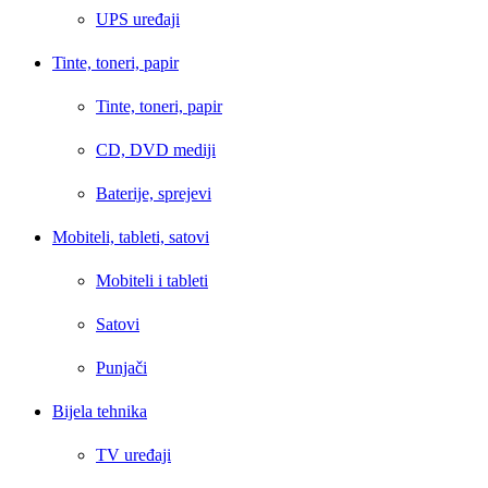
UPS uređaji
Tinte, toneri, papir
Tinte, toneri, papir
CD, DVD mediji
Baterije, sprejevi
Mobiteli, tableti, satovi
Mobiteli i tableti
Satovi
Punjači
Bijela tehnika
TV uređaji