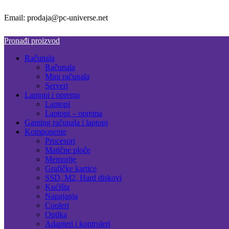
Email: prodaja@pc-universe.net
Pronađi proizvod
Računala
Računala
Mini računala
Serveri
Laptopi i oprema
Laptopi
Laptopi – oprema
Gaming računala i laptopi
Komponente
Procesori
Matične ploče
Memorije
Grafičke kartice
SSD, M2, Hard diskovi
Kućišta
Napajanja
Cooleri
Optika
Adapteri i kontroleri