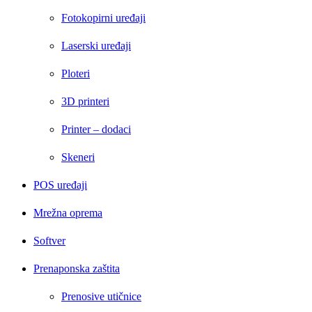
Fotokopirni uređaji
Laserski uređaji
Ploteri
3D printeri
Printer – dodaci
Skeneri
POS uređaji
Mrežna oprema
Softver
Prenaponska zaštita
Prenosive utičnice