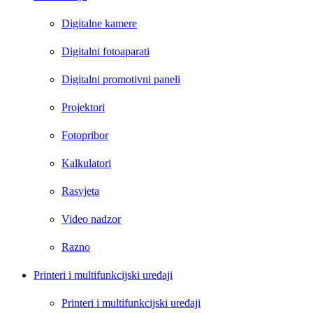
Digitalne kamere
Digitalni fotoaparati
Digitalni promotivni paneli
Projektori
Fotopribor
Kalkulatori
Rasvjeta
Video nadzor
Razno
Printeri i multifunkcijski uređaji
Printeri i multifunkcijski uređaji