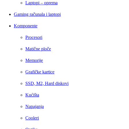
Laptopi – oprema
Gaming računala i laptopi
Komponente
Procesori
Matične ploče
Memorije
Grafičke kartice
SSD, M2, Hard diskovi
Kućišta
Napajanja
Cooleri