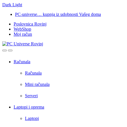
Dark
Light
Skip
Skip
PC-universe… kupnja iz udobnosti Vašeg doma
to
to
Poslovnica Rovinj
navigation
content
WebShop
Moj račun
Open
Close
Računala
Računala
Mini računala
Serveri
Laptopi i oprema
Laptopi