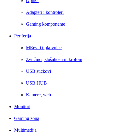
Optika
Adapteri i kontroleri
Gaming komponente
Periferija
Miševi i tipkovnice
Zvučnici, slušalice i mikrofoni
USB stickovi
USB HUB
Kamere, web
Monitori
Gaming zona
Multimedija