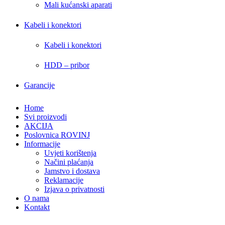
Mali kućanski aparati
Kabeli i konektori
Kabeli i konektori
HDD – pribor
Garancije
Home
Svi proizvodi
AKCIJA
Poslovnica ROVINJ
Informacije
Uvjeti korištenja
Načini plaćanja
Jamstvo i dostava
Reklamacije
Izjava o privatnosti
O nama
Kontakt