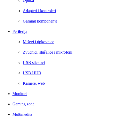
Optika
Adapteri i kontroleri
Gaming komponente
Periferija
Miševi i tipkovnice
Zvučnici, slušalice i mikrofoni
USB stickovi
USB HUB
Kamere, web
Monitori
Gaming zona
Multimedija