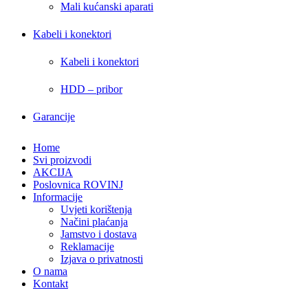
Mali kućanski aparati
Kabeli i konektori
Kabeli i konektori
HDD – pribor
Garancije
Home
Svi proizvodi
AKCIJA
Poslovnica ROVINJ
Informacije
Uvjeti korištenja
Načini plaćanja
Jamstvo i dostava
Reklamacije
Izjava o privatnosti
O nama
Kontakt