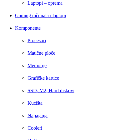
Laptopi – oprema
Gaming računala i laptopi
Komponente
Procesori
Matične ploče
Memorije
Grafičke kartice
SSD, M2, Hard diskovi
Kućišta
Napajanja
Cooleri