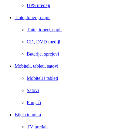
UPS uređaji
Tinte, toneri, papir
Tinte, toneri, papir
CD, DVD mediji
Baterije, sprejevi
Mobiteli, tableti, satovi
Mobiteli i tableti
Satovi
Punjači
Bijela tehnika
TV uređaji