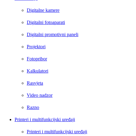
Digitalne kamere
Digitalni fotoaparati
Digitalni promotivni paneli
Projektori
Fotopribor
Kalkulatori
Rasvjeta
Video nadzor
Razno
Printeri i multifunkcijski uređaji
Printeri i multifunkcijski uređaji