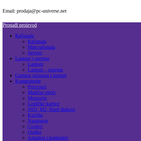
Email: prodaja@pc-universe.net
Pronađi proizvod
Računala
Računala
Mini računala
Serveri
Laptopi i oprema
Laptopi
Laptopi – oprema
Gaming računala i laptopi
Komponente
Procesori
Matične ploče
Memorije
Grafičke kartice
SSD, M2, Hard diskovi
Kućišta
Napajanja
Cooleri
Optika
Adapteri i kontroleri