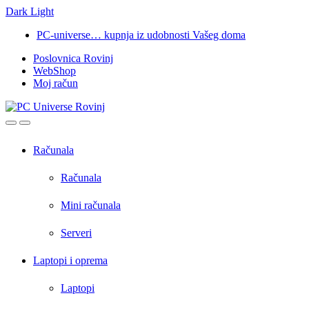
Dark
Light
Skip
Skip
PC-universe… kupnja iz udobnosti Vašeg doma
to
to
Poslovnica Rovinj
navigation
content
WebShop
Moj račun
Open
Close
Računala
Računala
Mini računala
Serveri
Laptopi i oprema
Laptopi