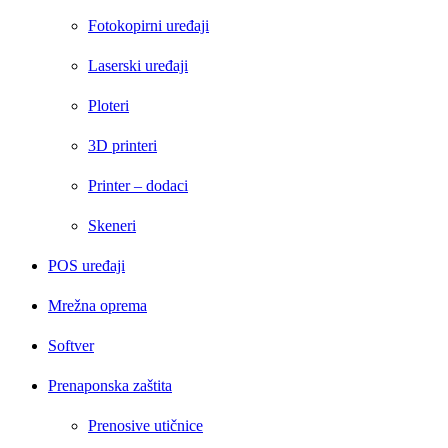
Fotokopirni uređaji
Laserski uređaji
Ploteri
3D printeri
Printer – dodaci
Skeneri
POS uređaji
Mrežna oprema
Softver
Prenaponska zaštita
Prenosive utičnice