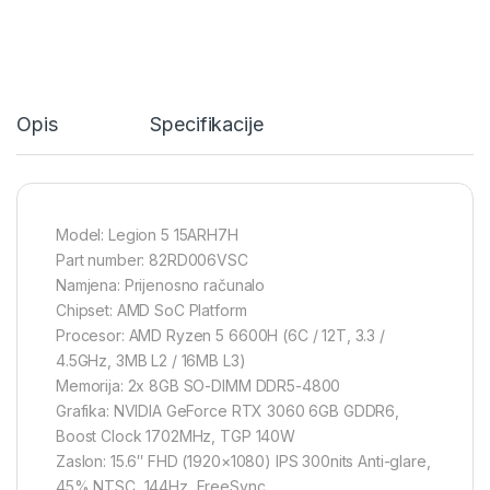
Opis
Specifikacije
Model: Legion 5 15ARH7H
Part number: 82RD006VSC
Namjena: Prijenosno računalo
Chipset: AMD SoC Platform
Procesor: AMD Ryzen 5 6600H (6C / 12T, 3.3 /
4.5GHz, 3MB L2 / 16MB L3)
Memorija: 2x 8GB SO-DIMM DDR5-4800
Grafika: NVIDIA GeForce RTX 3060 6GB GDDR6,
Boost Clock 1702MHz, TGP 140W
Zaslon: 15.6″ FHD (1920×1080) IPS 300nits Anti-glare,
45% NTSC, 144Hz, FreeSync