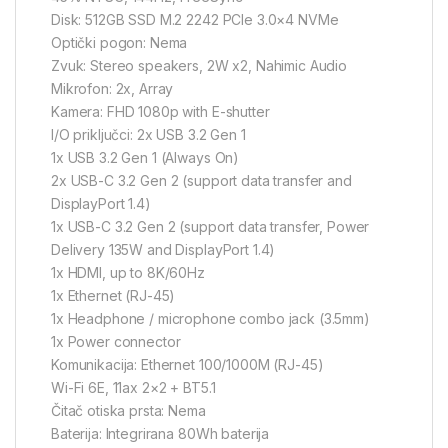
Disk: 512GB SSD M.2 2242 PCIe 3.0×4 NVMe
Optički pogon: Nema
Zvuk: Stereo speakers, 2W x2, Nahimic Audio
Mikrofon: 2x, Array
Kamera: FHD 1080p with E-shutter
I/O priključci: 2x USB 3.2 Gen 1
1x USB 3.2 Gen 1 (Always On)
2x USB-C 3.2 Gen 2 (support data transfer and
DisplayPort 1.4)
1x USB-C 3.2 Gen 2 (support data transfer, Power
Delivery 135W and DisplayPort 1.4)
1x HDMI, up to 8K/60Hz
1x Ethernet (RJ-45)
1x Headphone / microphone combo jack (3.5mm)
1x Power connector
Komunikacija: Ethernet 100/1000M (RJ-45)
Wi-Fi 6E, 11ax 2×2 + BT5.1
Čitač otiska prsta: Nema
Baterija: Integrirana 80Wh baterija