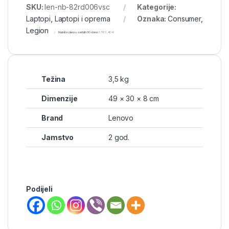
SKU:
len-nb-82rd006vsc
Kategorije:
Laptopi
,
Laptopi i oprema
Oznaka:
Consumer,
Legion
Najniža cijena u zadnjih 30 dana:
1.763,40
€
Težina
3,5 kg
Dimenzije
49 × 30 × 8 cm
Brand
Lenovo
Jamstvo
2 god.
Podijeli