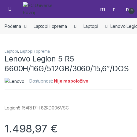
Skip to navigation
Skip to content
Open
0
Početna
Laptopi i oprema
Laptopi
Lenovo Legi
Laptopi
,
Laptopi i oprema
Lenovo Legion 5 R5-
6600H/16G/512GB/3060/15,6″/DOS
Dostupnost:
Nije raspoloživo
Legion5 15ARH7H 82RD006VSC
1.498,97
€