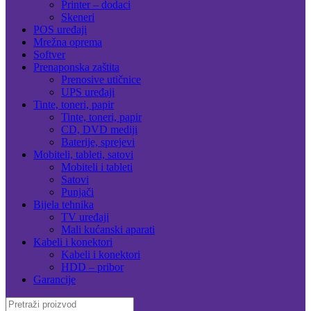
Printer – dodaci
Skeneri
POS uređaji
Mrežna oprema
Softver
Prenaponska zaštita
Prenosive utičnice
UPS uređaji
Tinte, toneri, papir
Tinte, toneri, papir
CD, DVD mediji
Baterije, sprejevi
Mobiteli, tableti, satovi
Mobiteli i tableti
Satovi
Punjači
Bijela tehnika
TV uređaji
Mali kućanski aparati
Kabeli i konektori
Kabeli i konektori
HDD – pribor
Garancije
Search for: