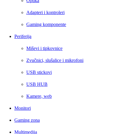
Optika
Adapteri i kontroleri
Gaming komponente
Periferija
Miševi i tipkovnice
Zvučnici, slušalice i mikrofoni
USB stickovi
USB HUB
Kamere, web
Monitori
Gaming zona
Multimedija