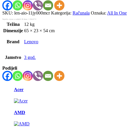
SKU:
len-aio-11jy000mcr
Kategorija:
Računala
Oznaka:
All In One
Najniža cijena u zadnjih 30 dana:
1.564,67
€
Težina
12 kg
Dimenzije
65 × 23 × 54 cm
Brand
Lenovo
Jamstvo
3 god.
Podijeli
Brands Carousel
Acer
AMD