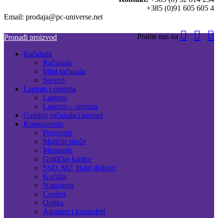
+385 (0)91 605 605 4
Email: prodaja@pc-universe.net
Pratite nas na
Pronađi proizvod
Računala
Računala
Mini računala
Serveri
Laptopi i oprema
Laptopi
Laptopi – oprema
Gaming računala i laptopi
Komponente
Procesori
Matične ploče
Memorije
Grafičke kartice
SSD, M2, Hard diskovi
Kućišta
Napajanja
Cooleri
Optika
Adapteri i kontroleri