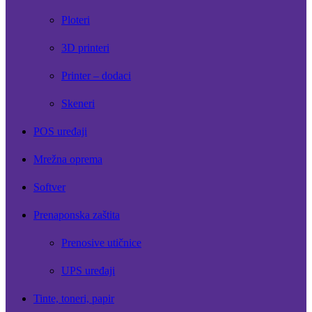
Ploteri
3D printeri
Printer – dodaci
Skeneri
POS uređaji
Mrežna oprema
Softver
Prenaponska zaštita
Prenosive utičnice
UPS uređaji
Tinte, toneri, papir