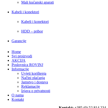
Mali kućanski aparati
Kabeli i konektori
Kabeli i konektori
HDD – pribor
Garancije
Home
Svi proizvodi
AKCIJA
Poslovnica ROVINJ
Informacije
Uvjeti korištenja
Načini plaćanja
Jamstvo i dostava
Reklamacije
Izjava o privatnosti
O nama
Kontakt
Kontakt:
+385 (0) 52 814 234