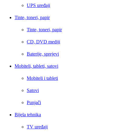
UPS uređaji
Tinte, toneri, papir
Tinte, toneri, papir
CD, DVD mediji
Baterije, sprejevi
Mobiteli, tableti, satovi
Mobiteli i tableti
Satovi
Punjači
Bijela tehnika
TV uređaji