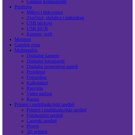
Gaming komponente
Periferija
Miševi i tipkovnice
Zvučnici, slušalice i mikrofoni
USB stickovi
USB HUB
Kamere, web
Monitori
Gaming zona
Multimedija
Digitalne kamere
Digitalni fotoaparati
Digitalni promotivni paneli
Projektori
Fotopribor
Kalkulatori
Rasvjeta
Video nadzor
Razno
Printeri i multifunkcijski uređaji
Printeri i multifunkcijski uređaji
Fotokopirni uređaji
Laserski uređaji
Ploteri
3D printeri