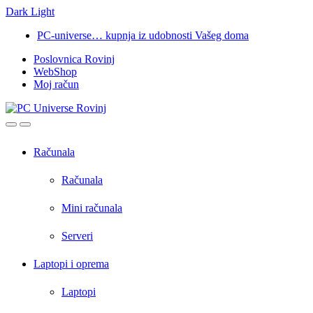
Dark
Light
Skip
Skip
PC-universe… kupnja iz udobnosti Vašeg doma
to
to
Poslovnica Rovinj
navigation
content
WebShop
Moj račun
Open
Close
Računala
Računala
Mini računala
Serveri
Laptopi i oprema
Laptopi