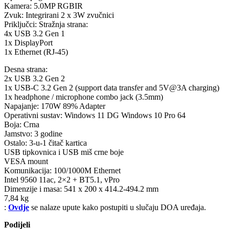
Kamera: 5.0MP RGBIR
Zvuk: Integrirani 2 x 3W zvučnici
Priključci: Stražnja strana:
4x USB 3.2 Gen 1
1x DisplayPort
1x Ethernet (RJ-45)
Desna strana:
2x USB 3.2 Gen 2
1x USB-C 3.2 Gen 2 (support data transfer and 5V@3A charging)
1x headphone / microphone combo jack (3.5mm)
Napajanje: 170W 89% Adapter
Operativni sustav: Windows 11 DG Windows 10 Pro 64
Boja: Crna
Jamstvo: 3 godine
Ostalo: 3-u-1 čitač kartica
USB tipkovnica i USB miš crne boje
VESA mount
Komunikacija: 100/1000M Ethernet
Intel 9560 11ac, 2×2 + BT5.1, vPro
Dimenzije i masa: 541 x 200 x 414.2-494.2 mm
7,84 kg
:
Ovdje
se nalaze upute kako postupiti u slučaju DOA uređaja.
Podijeli