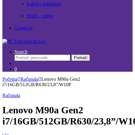
Kabeli i konektori
HDD – pribor
Garancije
Search
Pretraži:
Pretraži
0
Početna
Računala
Lenovo M90a Gen2
i7/16GB/512GB/R630/23,8”/W10P
Računala
Lenovo M90a Gen2
i7/16GB/512GB/R630/23,8”/W1