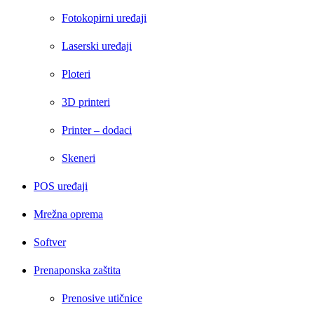
Fotokopirni uređaji
Laserski uređaji
Ploteri
3D printeri
Printer – dodaci
Skeneri
POS uređaji
Mrežna oprema
Softver
Prenaponska zaštita
Prenosive utičnice