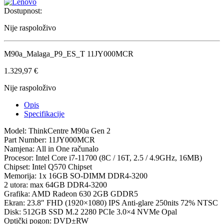
Dostupnost:
Nije raspoloživo
M90a_Malaga_P9_ES_T 11JY000MCR
1.329,97
€
Nije raspoloživo
Opis
Specifikacije
Model: ThinkCentre M90a Gen 2
Part Number: 11JY000MCR
Namjena: All in One računalo
Procesor: Intel Core i7-11700 (8C / 16T, 2.5 / 4.9GHz, 16MB)
Chipset: Intel Q570 Chipset
Memorija: 1x 16GB SO-DIMM DDR4-3200
2 utora: max 64GB DDR4-3200
Grafika: AMD Radeon 630 2GB GDDR5
Ekran: 23.8″ FHD (1920×1080) IPS Anti-glare 250nits 72% NTSC
Disk: 512GB SSD M.2 2280 PCIe 3.0×4 NVMe Opal
Optički pogon: DVD±RW